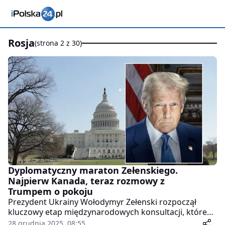
rosja
(strona 2 z 30)
Dyplomatyczny maraton Zełenskiego.
Najpierw Kanada, teraz rozmowy z
Trumpem o pokoju
Prezydent Ukrainy Wołodymyr Zełenski rozpoczął
kluczowy etap międzynarodowych konsultacji, które
mogą mieć znaczenie dla dalszego przebiegu wojny i
28 grudnia 2025, 08:55