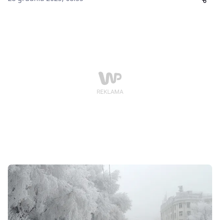
ewentualnych rozmów pokojowych. W niedzielę
wieczorem czasu polskiego ukraiński przywódca
spotka się na Florydzie z prezydentem USA Donaldem
Trumpem. Tematem rozmów ma być perspektywa
porozumienia pokojowego i dalsze wsparcie dla
Ukrainy.