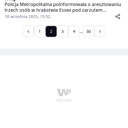
Policja Metropolitalna poinformowała o aresztowaniu
trzech osób w hrabstwie Essex pod zarzutem
współpracy z rosyjskimi służbami wywiadowczymi.
18 września 2025, 15:52
Zatrzymano 41-letniego mężczyznę i 35-letnią kobietę
w Grays oraz 46-letniego mężczyznę w innej lokalizacji
1
2
3
4
…
30
w tej samej okolicy.