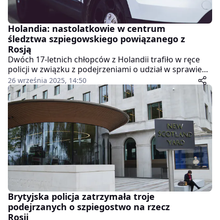
Holandia: nastolatkowie w centrum
śledztwa szpiegowskiego powiązanego z
Rosją
Dwóch 17-letnich chłopców z Holandii trafiło w ręce
policji w związku z podejrzeniami o udział w sprawie
dotyczącej ingerencji obcego państwa. Według
26 września 2025, 14:50
doniesień medialnych nastolatkowie mieli zostać
zwerbowani przez prorosyjskich hakerów za
pośrednictwem komunikatora Telegram.
Brytyjska policja zatrzymała troje
podejrzanych o szpiegostwo na rzecz
Rosji