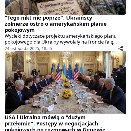
"Tego nikt nie poprze". Ukraińscy
żołnierze ostro o amerykańskim planie
pokojowym
Wycieki dotyczące projektu amerykańskiego planu
pokojowego dla Ukrainy wywołały na froncie falę
oburzenia, frustracji i poczucia bezsilności. BBC
24 listopada 2025, 18:55
dotarło do opinii ukraińskich żołnierzy, którzy w
wiadomościach i mailach wprost oceniają propozycje
jako nieakceptowalne, krzywdzące i oderwane od
realiów wojny.
USA i Ukraina mówią o "dużym
przełomie". Postępy w negocjacjach
pokojowych po rozmowach w Genewie