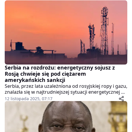
Serbia na rozdrożu: energetyczny sojusz z
Rosją chwieje się pod ciężarem
amerykańskich sankcji
Serbia, przez lata uzależniona od rosyjskiej ropy i gazu,
znalazła się w najtrudniejszej sytuacji energetycznej od
dekad. Wprowadzone niedawno amerykańskie sankcje
12 listopada 2025, 07:17
wobec rosyjskiego sektora naftowego uderzyły
bezpośrednio w serbską gospodarkę, wystawiając na
próbę sojusz Belgradu z Moskwą.