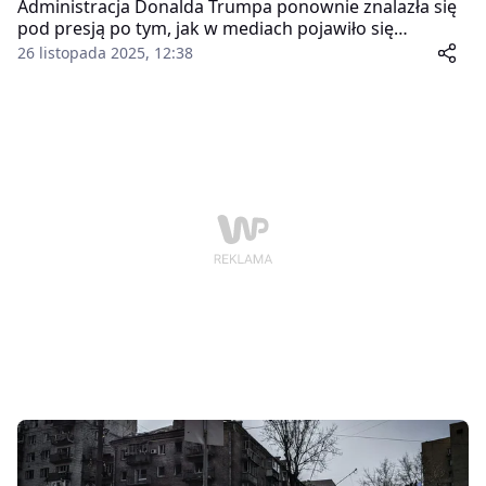
Administracja Donalda Trumpa ponownie znalazła się
pod presją po tym, jak w mediach pojawiło się
nagranie rozmowy jego specjalnego wysłannika,
26 listopada 2025, 12:38
Steve’a Witkoffa, z jednym z najbliższych doradców
Władimira Putina. Z ujawnionego transkryptu wynika,
że Witkoff miał instruować stronę rosyjską, w jaki
sposób najlepiej "trafić" do prezydenta USA i jak
rozmawiać o zakończeniu wojny w Ukrainie.