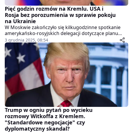
Pięć godzin rozmów na Kremlu. USA i
Rosja bez porozumienia w sprawie pokoju
na Ukrainie
W Moskwie zakończyło się kilkugodzinne spotkanie
amerykańsko-rosyjskich delegacji dotyczące planu
pokojowego dla Ukrainy. Choć obie strony określiły
3 grudnia 2025, 08:54
rozmowy jako "konstruktywne", Kreml potwierdził, że
kompromisu nie osiągnięto.
Trump w ogniu pytań po wycieku
rozmowy Witkoffa z Kremlem.
"Standardowe negocjacje" czy
dyplomatyczny skandal?