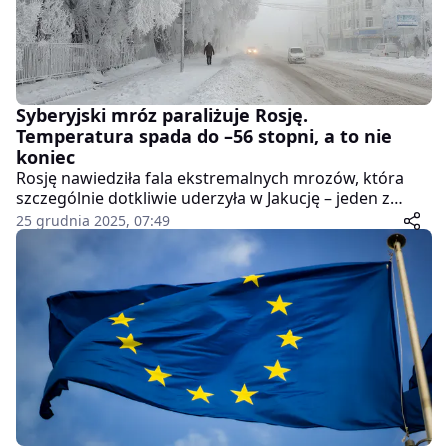
Syberyjski mróz paraliżuje Rosję.
Temperatura spada do –56 stopni, a to nie
koniec
Rosję nawiedziła fala ekstremalnych mrozów, która
szczególnie dotkliwie uderzyła w Jakucję – jeden z
najzimniejszych regionów świata, położony we
25 grudnia 2025, 07:49
wschodniej części Syberii. W ostatnich dniach
termometry wskazały tam nawet –56 stopni Celsjusza,
a prognozy zapowiadają dalsze pogorszenie
warunków pogodowych.