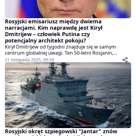
Rosyjski emisariusz między dwiema
narracjami. Kim naprawdę jest Kirył
Dmitrijew – człowiek Putina czy
potencjalny architekt pokoju?
Kirył Dmitrijew od tygodni znajduje się w samym
centrum globalnej uwagi. Ten 50-letni Rosjanin,
biznesmen i szef Rosyjskiego Funduszu Inwestycji
21 listopada 2025, 09:33
Bezpośrednich, stał się twarzą nieformalnych rozmów,
które – jak twierdzą niektórzy – mogą otworzyć drogę
do zakończenia wojny w Ukrainie. Inni uważają go
jednak za sprytnego propagandystę Kremla,
obdarzonego doskonałą znajomością Zachodu i
talentem do kształtowania przekazu pod amerykańską
publiczność.
Rosyjski okręt szpiegowski "Jantar" znów