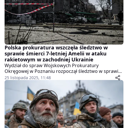
Polska prokuratura wszczęła śledztwo w
sprawie śmierci 7-letniej Amelii w ataku
rakietowym w zachodniej Ukrainie
Wydział do spraw Wojskowych Prokuratury
Okręgowej w Poznaniu rozpoczął śledztwo w sprawie
śmierci 7-letniej Amelii, obywatelki Polski, która zginęła
25 listopada 2025, 11:48
w ataku w Tarnopolu na zachodzie Ukrainy.