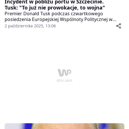
Incydent w pobliżu portu w Szczecinie.
Tusk: "To już nie prowokacje, to wojna"
Premier Donald Tusk podczas czwartkowego
posiedzenia Europejskiej Wspólnoty Politycznej w
Kopenhadze poinformował o kolejnym niepokojącym
2 października 2025, 13:06
incydencie w pobliżu portu w Szczecinie. Jak podkreślił,
podobne zdarzenia w rejonie Morza Bałtyckiego
powtarzają się regularnie, a napięcia w regionie mają
charakter niemal codzienny.