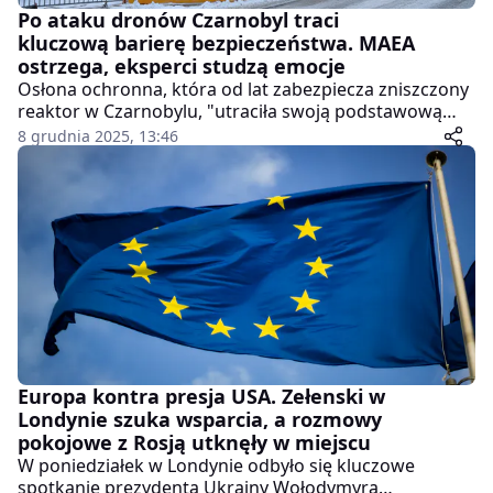
Po ataku dronów Czarnobyl traci
kluczową barierę bezpieczeństwa. MAEA
ostrzega, eksperci studzą emocje
Osłona ochronna, która od lat zabezpiecza zniszczony
reaktor w Czarnobylu, "utraciła swoją podstawową
funkcję bezpieczeństwa" po ataku dronów – alarmuje
8 grudnia 2025, 13:46
Międzynarodowa Agencja Energii Atomowej. W ocenie
ONZ-owskich inspektorów masywna konstrukcja,
wzniesiona nad sarkofagiem po katastrofie z 1986
roku, nie jest już w stanie w pełni izolować materiałów
radioaktywnych.
Europa kontra presja USA. Zełenski w
Londynie szuka wsparcia, a rozmowy
pokojowe z Rosją utknęły w miejscu
W poniedziałek w Londynie odbyło się kluczowe
spotkanie prezydenta Ukrainy Wołodymyra