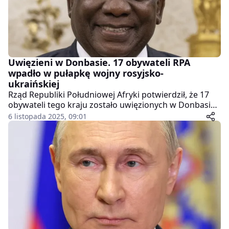
Uwięzieni w Donbasie. 17 obywateli RPA
wpadło w pułapkę wojny rosyjsko-
ukraińskiej
Rząd Republiki Południowej Afryki potwierdził, że 17
obywateli tego kraju zostało uwięzionych w Donbasie
po tym, jak – zwabieni obietnicą wysokich zarobków –
6 listopada 2025, 09:01
dołączyli do sił najemniczych walczących w wojnie Rosji
z Ukrainą.