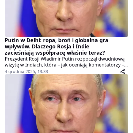
Putin w Delhi: ropa, broń i globalna gra
wpływów. Dlaczego Rosja i Indie
zacieśniają współpracę właśnie teraz?
Prezydent Rosji Władimir Putin rozpoczął dwudniową
wizytę w Indiach, która – jak oceniają komentatorzy –
może znacząco wpłynąć na geopolityczny układ sił. W
4 grudnia 2025, 13:33
New Delhi spotka się z premierem Narendrą Modim, a
oba kraje mają podpisać pakiet nowych umów
gospodarczych i obronnych. Wizyta odbywa się w
szczególnym momencie: USA naciskają na Indie w
sprawie ograniczenia zakupu rosyjskiej ropy, a
administracja prezydenta Donalda Trumpa prowadzi
intensywne rozmowy z Moskwą i Kijowem na temat
zakończenia wojny w Ukrainie.Dlaczego ten szczyt jest
tak ważny – i dla Putina, i dla Modiego?