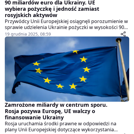
90 miliardów euro dla Ukrainy. UE
wybiera pożyczkę i jedność zamiast
rosyjskich aktywów
Przywódcy Unii Europejskiej osiągnęli porozumienie w
sprawie udzielenia Ukrainie pożyczki w wysokości 90
miliardów euro. Decyzja zapadła po ponad dobie
19 grudnia 2025, 08:59
intensywnych rozmów podczas szczytu w Brukseli i ma
zapewnić Kijowowi stabilność finansową oraz
wsparcie militarne na najbliższe dwa lata. Jednocześnie
Unia zrezygnowała z wykorzystania zamrożonych
rosyjskich aktywów, co od początku budziło poważne
kontrowersje wśród państw członkowskich.
Zamrożone miliardy w centrum sporu.
Rosja pozywa Europę, UE walczy o
finansowanie Ukrainy
Rosja uruchamia środki prawne w odpowiedzi na
plany Unii Europejskiej dotyczące wykorzystania