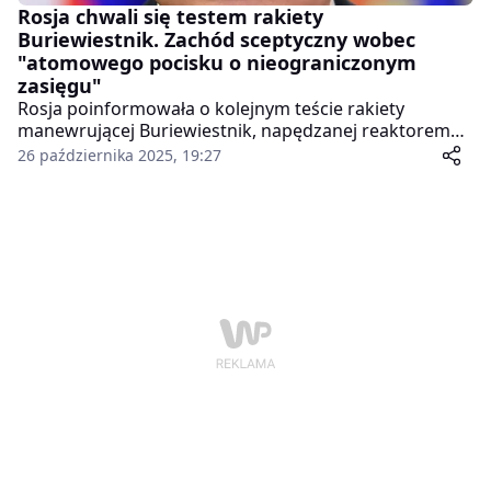
Rosja chwali się testem rakiety
Buriewiestnik. Zachód sceptyczny wobec
"atomowego pocisku o nieograniczonym
zasięgu"
Rosja poinformowała o kolejnym teście rakiety
manewrującej Buriewiestnik, napędzanej reaktorem
jądrowym. Generał Walerij Gierasimow przekazał
26 października 2025, 19:27
prezydentowi Władimirowi Putinowi, że pocisk odbył
"wielogodzinny lot" i pokonał dystans 14 tysięcy
kilometrów. Według rosyjskich mediów, rakieta miała
pozostawać w powietrzu przez 15 godzin i wykazać
zdolność manewrowania w pionie i poziomie, co ma
pozwolić na skuteczne omijanie systemów obrony
powietrznej.