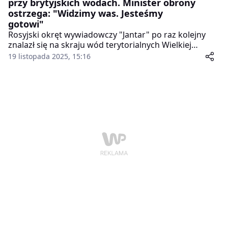
przy brytyjskich wodach. Minister obrony
ostrzega: "Widzimy was. Jesteśmy
gotowi"
Rosyjski okręt wywiadowczy "Jantar" po raz kolejny
znalazł się na skraju wód terytorialnych Wielkiej
Brytanii, tym razem stosując – po raz pierwszy –
19 listopada 2025, 15:16
laserowe zakłócenia wobec pilotów RAF-u. Brytyjski
minister obrony John Healey nazwał to działanie
"głęboko niebezpiecznym" i zapowiedział
zdecydowaną reakcję, jeśli jednostka wpłynie dalej na
południe.