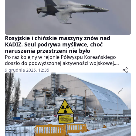
Rosyjskie i chińskie maszyny znów nad
KADIZ. Seul podrywa myśliwce, choć
naruszenia przestrzeni nie było
Po raz kolejny w rejonie Półwyspu Koreańskiego
doszło do podwyższonej aktywności wojskowej.
Południowokoreański sztab generalny poinformował,
9 grudnia 2025, 12:35
że we wtorek rano dziewięć obcych samolotów –
siedem rosyjskich i dwa chińskie – wleciało do
południowokoreańskiej strefy identyfikacji obrony
powietrznej KADIZ. Maszyny nie naruszyły jednak
właściwej przestrzeni powietrznej kraju, ale mimo to
Seul zdecydował się poderwać myśliwce w ramach
procedur bezpieczeństwa.