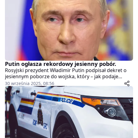
Putin ogłasza rekordowy jesienny pobór.
Rosyjski prezydent Władimir Putin podpisał dekret o
jesiennym poborze do wojska, który – jak podaje
portal Moscow Times – będzie największym od
30 września 2025, 08:56
dziewięciu lat. Od 1 października do 31 grudnia 2025
roku do służby ma trafić 135 tysięcy mężczyzn w wieku
od 18 do 30 lat. To o dwa tysiące więcej niż jesienią
ubiegłego roku.