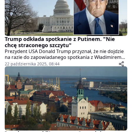
Trump odkłada spotkanie z Putinem. "Nie
chcę straconego szczytu"
Prezydent USA Donald Trump przyznał, że nie dojdzie
na razie do zapowiadanego spotkania z Władimirem
Putinem, tłumacząc, iż nie chce "straconego
22 października 2025, 08:44
spotkania" w sytuacji, gdy różnice w propozycjach
pokojowych dotyczących Ukrainy pozostają nie do
pogodzenia.