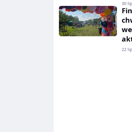
30 li
Fin
ch
we
ak
22 li