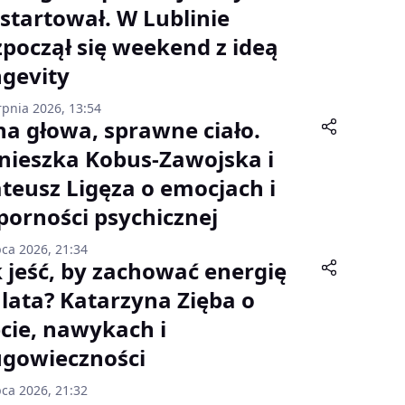
startował. W Lublinie
zpoczął się weekend z ideą
ngevity
rpnia 2026, 13:54
lna głowa, sprawne ciało.
nieszka Kobus-Zawojska i
teusz Ligęza o emocjach i
porności psychicznej
pca 2026, 21:34
k jeść, by zachować energię
 lata? Katarzyna Zięba o
ecie, nawykach i
ugowieczności
pca 2026, 21:32