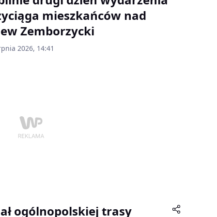
zyciąga mieszkańców nad
lew Zemborzycki
rpnia 2026, 14:41
nał ogólnopolskiej trasy