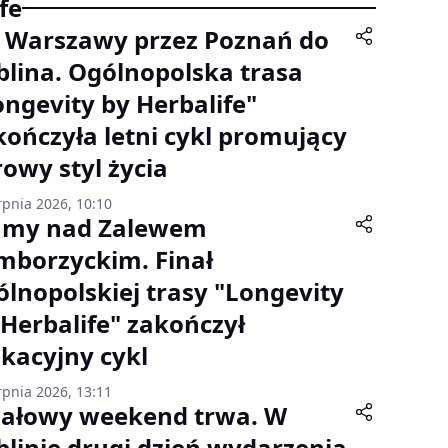
fe
 Warszawy przez Poznań do
blina. Ogólnopolska trasa
ongevity by Herbalife"
kończyła letni cykl promujący
rowy styl życia
rpnia 2026, 10:10
umy nad Zalewem
mborzyckim. Finał
ólnopolskiej trasy "Longevity
 Herbalife" zakończył
kacyjny cykl
rpnia 2026, 13:11
nałowy weekend trwa. W
blinie drugi dzień wydarzenia