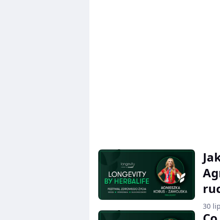
Ja
Ag
ru
30 li
Co