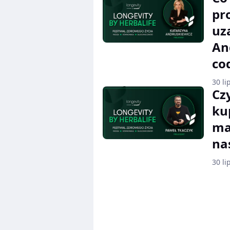
pr
uz
An
co
30 li
Cz
ku
ma
na
30 li