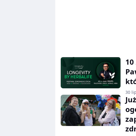
10
Pa
kt
30 li
Ju
og
za
zd