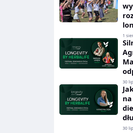
wy
ro
lo
1 sie
Si
Ag
Ma
od
30 li
Ja
na
di
dł
30 li