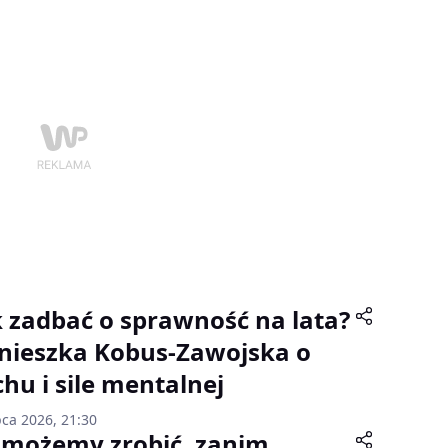
k zadbać o sprawność na lata?
nieszka Kobus-Zawojska o
chu i sile mentalnej
pca 2026, 21:30
 możemy zrobić, zanim