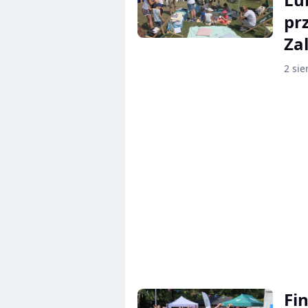
pr
Za
2 sie
Fi