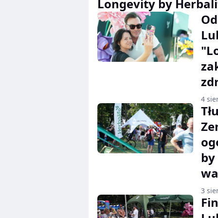
Longevity by Herbali
Od
Lu
"L
za
zd
4 sie
Tł
Ze
og
by
wa
3 sie
Fi
Lu