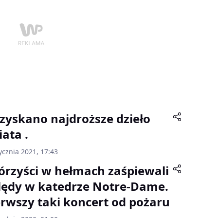
zyskano najdroższe dzieło
iata .
ycznia 2021, 17:43
órzyści w hełmach zaśpiewali
lędy w katedrze Notre-Dame.
erwszy taki koncert od pożaru