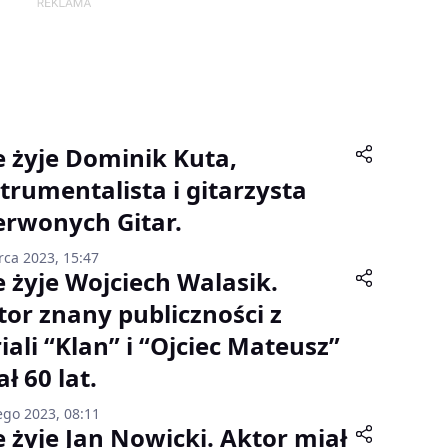
e żyje Dominik Kuta,
strumentalista i gitarzysta
erwonych Gitar.
rca 2023, 15:47
e żyje Wojciech Walasik.
tor znany publiczności z
iali “Klan” i “Ojciec Mateusz”
ł 60 lat.
ego 2023, 08:11
e żyje Jan Nowicki. Aktor miał