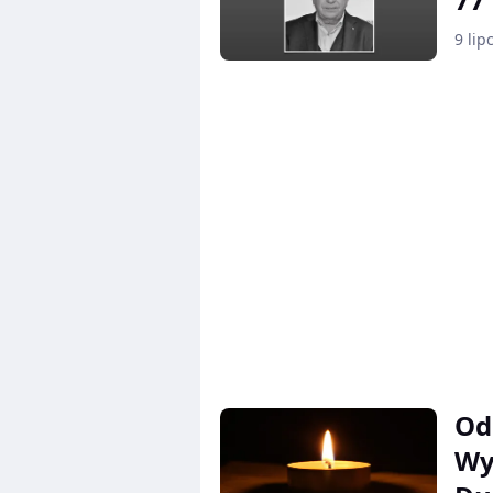
9 lip
Od
Wy