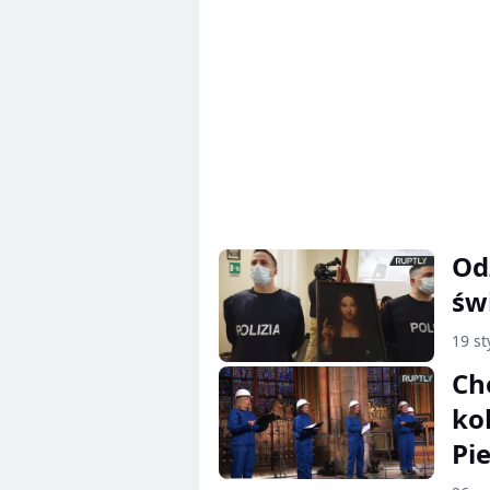
Od
św
19 st
Ch
ko
Pi