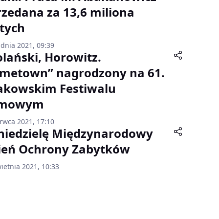
rzedana za 13,6 miliona
otych
udnia 2021, 09:39
olański, Horowitz.
metown” nagrodzony na 61.
akowskim Festiwalu
lmowym
erwca 2021, 17:10
niedzielę Międzynarodowy
ień Ochrony Zabytków
ietnia 2021, 10:33