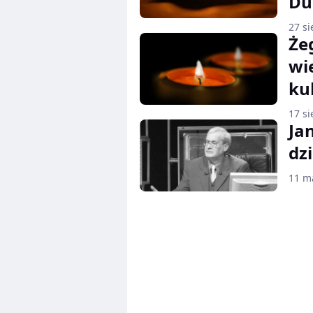
Du
27 si
Że
wi
ku
17 si
Ja
dz
11 m