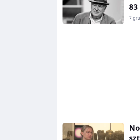
83
7 gr
No
sz