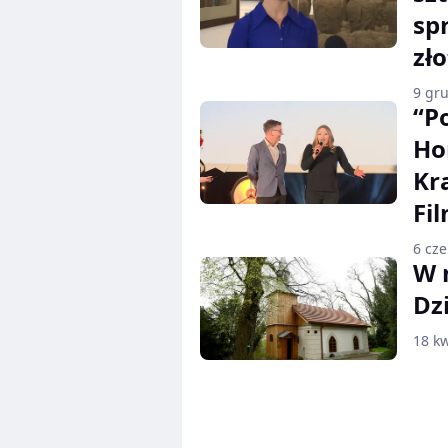
sp
zł
9 gr
“P
Ho
Kr
Fi
6 cz
W 
Dz
18 kw