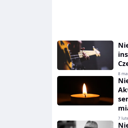
Ni
in
Cz
8 ma
Ni
Ak
ser
mia
7 lut
Ni