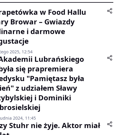
rapetówka w Food Hallu
ary Browar – Gwiazdy
linarne i darmowe
gustacje
tego 2025, 12:54
Akademii Lubrańskiego
była się prapremiera
ledysku "Pamiętasz była
sień" z udziałem Sławy
zybylskiej i Dominiki
brosielskiej
rudnia 2024, 11:45
zy Stuhr nie żyje. Aktor miał
lat