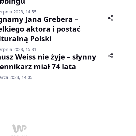
bbingu
erpnia 2023, 14:55
gnamy Jana Grebera –
elkiego aktora i postać
lturalną Polski
erpnia 2023, 15:31
nusz Weiss nie żyje – słynny
iennikarz miał 74 lata
arca 2023, 14:05