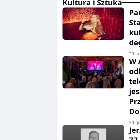
Kultura i Sztuka
Pa
St
ku
de
20 lu
W 
od
te
je
Pr
Do
30 g
Jer
77 