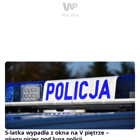
5-latka wypadła z okna na V piętrze –
pijany ojciec pod lupą policji