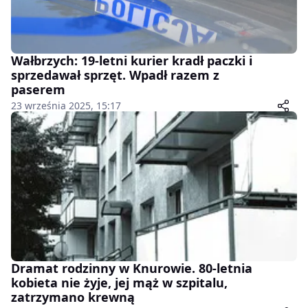
Wałbrzych: 19-letni kurier kradł paczki i
sprzedawał sprzęt. Wpadł razem z
paserem
23 września 2025, 15:17
Dramat rodzinny w Knurowie. 80-letnia
kobieta nie żyje, jej mąż w szpitalu,
zatrzymano krewną