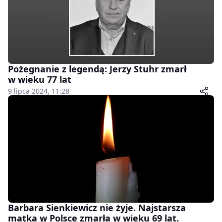
Pożegnanie z legendą: Jerzy Stuhr zmarł
w wieku 77 lat
9 lipca 2024, 11:28
Barbara Sienkiewicz nie żyje. Najstarsza
matka w Polsce zmarła w wieku 69 lat.