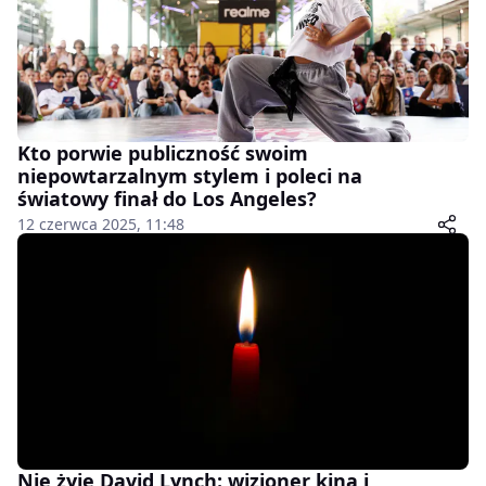
Kto porwie publiczność swoim
niepowtarzalnym stylem i poleci na
światowy finał do Los Angeles?
12 czerwca 2025, 11:48
Nie żyje David Lynch: wizjoner kina i