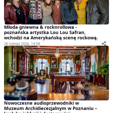
Młoda gniewna & rocknrollowa -
poznańska artystka Lou Lou Safran,
wchodzi na Amerykańską scenę rockową.
26 lutego 2026, 14:58
Nowoczesne audioprzewodniki w
Muzeum Archidiecezjalnym w Poznaniu –