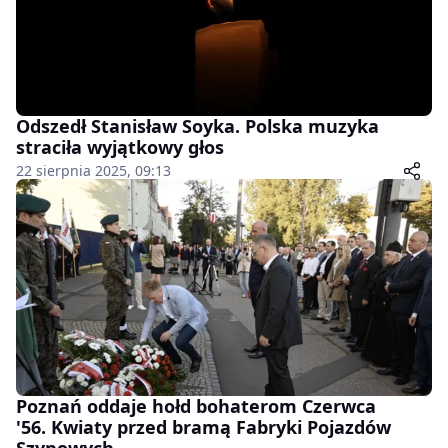
Odszedł Stanisław Soyka. Polska muzyka
straciła wyjątkowy głos
22 sierpnia 2025, 09:13
Poznań oddaje hołd bohaterom Czerwca
'56. Kwiaty przed bramą Fabryki Pojazdów
Szynowych