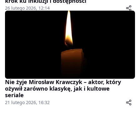
krok ku inkluzji i dostępności
26 lutego 2026, 12:14
Nie żyje Mirosław Krawczyk – aktor, który
ożywił zarówno klasykę, jak i kultowe
seriale
21 lutego 2026, 16:32