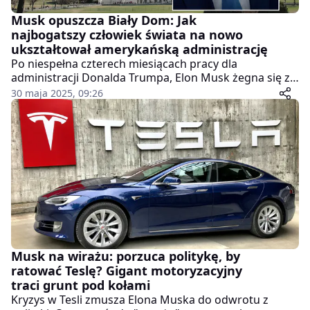
Musk opuszcza Biały Dom: Jak
najbogatszy człowiek świata na nowo
ukształtował amerykańską administrację
Po niespełna czterech miesiącach pracy dla
administracji Donalda Trumpa, Elon Musk żegna się z
Departamentem Efektywności Rządowej, znanym jako
30 maja 2025, 09:26
Doge. Jego kadencja – choć krótka – była burzliwa,
pełna kontrowersji i miała realny wpływ na politykę
wewnętrzną i zagraniczną USA. Miliarder, który zyskał
sławę dzięki Tesli i SpaceX, wkroczył do świata polityki
z misją cięć, oszczędności i przedefiniowania roli
państwa.
Musk na wirażu: porzuca politykę, by
ratować Teslę? Gigant motoryzacyjny
traci grunt pod kołami
Kryzys w Tesli zmusza Elona Muska do odwrotu z