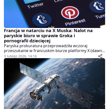
Francja w natarciu na X Muska: Nalot na
paryskie biuro w sprawie Groka i
pornografii dziecięcej
Paryska prokuratura przeprowadziła wczoraj
przeszukanie w francuskim biurze platformy X (dawny
Twitter) należącej do Elona Muska. Akcja wydziału ds.
3 lutego 2026, 14:16
cyberprzestępczości dotyczy szeroko zakrojonego
śledztwa, które obejmuje m.in. podejrzenia o
współudział w dystrybucji pornografii dziecięcej,
nielegalne przetwarzanie danych oraz tworzenie
deepfake'ów o charakterze seksualnym.