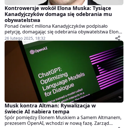
Kontrowersje wokół Elona Muska: Tysiące
Kanadyjczyków domaga się odebrania mu
obywatelstwa
Ponad ćwierć miliona Kanadyjczyków podpisało
petycję, domagając się odebrania obywatelstwa Elona
Muska. Akcja ta wywołała falę dyskusji na temat
26 lutego 2025, 18:32
suwerenności Kanady i wpływu miliarderów na
politykę międzynarodową.
Musk kontra Altman: Rywalizacja w
świecie AI nabiera tempa
Spór pomiędzy Elonem Muskiem a Samem Altmanem,
prezesem OpenAI, wchodzi w nową fazę. Zarząd