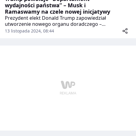
wydajności państwa” – Musk i
Ramaswamy na czele nowej inicjatywy
Prezydent elekt Donald Trump zapowiedział
utworzenie nowego organu doradczego –
„departamentu wydajności państwa” (DOGE) – który
13 listopada 2024, 08:44
ma zająć się ograniczeniem biurokracji oraz cięciem
wydatków w administracji federalnej. Na czele
inicjatywy staną Elon Musk oraz biznesmen Vivek
Ramaswamy, były rywal Trumpa w republikańskich
prawyborach.