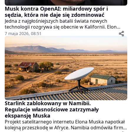
Musk kontra OpenAI: miliardowy spór i
sędzia, która nie daje się zdominować
Jedna z najgłośniejszych batalii świata nowych
technologii rozgrywa się obecnie w Kalifornii. Elon
Musk, jeden z najbogatszych ludzi globu, stanął
7 maja 2026, 08:51
naprzeciw OpenAI w procesie wartym nawet 150
miliardów dolarów. Jednak to nie tylko starcie
gigantów – uwagę przyciąga także osoba prowadząca
sprawę, sędzia Yvonne Gonzalez Rogers, która twardą
ręką kieruje przebiegiem rozprawy.
Starlink zablokowany w Namibii.
Regulacje własnościowe zatrzymały
ekspansję Muska
Projekt satelitarnego internetu Elona Muska napotkał
kolejną przeszkodę w Afryce. Namibia odmówiła firmie