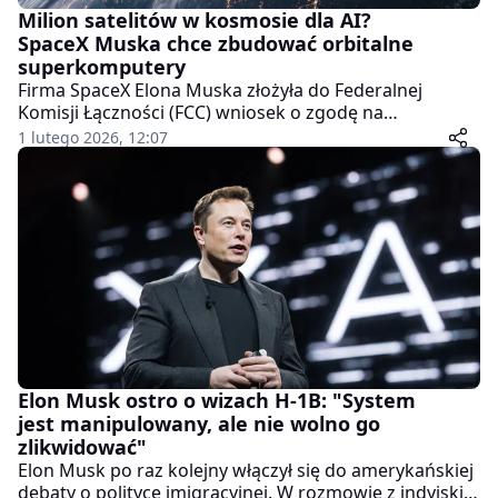
Milion satelitów w kosmosie dla AI?
SpaceX Muska chce zbudować orbitalne
superkomputery
Firma SpaceX Elona Muska złożyła do Federalnej
Komisji Łączności (FCC) wniosek o zgodę na
wystrzelenie nawet miliona satelitów, które miałyby
1 lutego 2026, 12:07
pełnić rolę orbitalnych centrów danych dedykowanych
sztucznej inteligencji. To jeden z najbardziej ambitnych
planów w historii eksploracji kosmosu – i jednocześnie
najbardziej kontrowersyjnych.
Elon Musk ostro o wizach H-1B: "System
jest manipulowany, ale nie wolno go
zlikwidować"
Elon Musk po raz kolejny włączył się do amerykańskiej
debaty o polityce imigracyjnej. W rozmowie z indyjskim