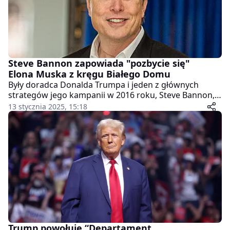
Steve Bannon zapowiada "pozbycie się"
Elona Muska z kręgu Białego Domu
Były doradca Donalda Trumpa i jeden z głównych
strategów jego kampanii w 2016 roku, Steve Bannon,
ostro skrytykował Elona Muska w wywiadzie dla
13 stycznia 2025, 15:18
włoskiej gazety "Corriere della Sera". Bannon określił
właściciela Tesli i SpaceX mianem "złego faceta" i
zapowiedział, że zrobi wszystko, by pozbawić go
wpływu w administracji Trumpa przed jego
zaprzysiężeniem.
Trump powołuje “Departament