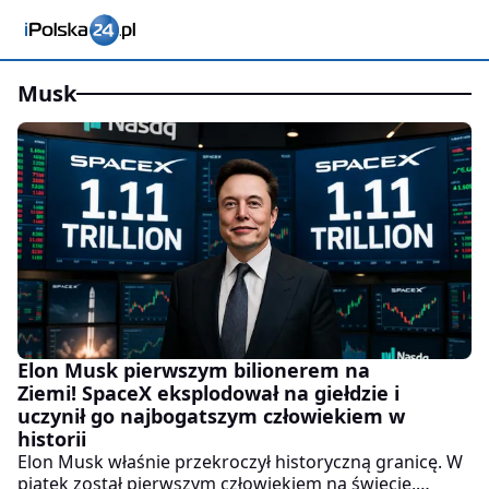
musk
Elon Musk pierwszym bilionerem na
Ziemi! SpaceX eksplodował na giełdzie i
uczynił go najbogatszym człowiekiem w
historii
Elon Musk właśnie przekroczył historyczną granicę. W
piątek został pierwszym człowiekiem na świecie,