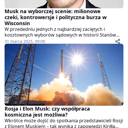
Musk na wyborczej scenie: milionowe
czeki, kontrowersje i polityczna burza w
Wisconsin
W przededniu jednych z najbardziej zaciętych i
kosztownych wyborów sądowych w historii Stanów
Zjednoczonych, Elon Musk ponownie znalazł się w
31 marca 2025, 09:00
centrum politycznej debaty. Miliarder rozdawał czeki
na milion dolarów wyborcom w stanie Wisconsin,
czym wywołał falę oskarżeń o próbę wpływania na
wynik wyborów do tamtejszego Sądu Najwyższego.
Rosja i Elon Musk: czy współpraca
kosmiczna jest możliwa?
Wkrótce może dojść do spotkania przedstawicieli Rosji
z Elonem Muskiem – tak wynika z zapowiedzi Kiriłła