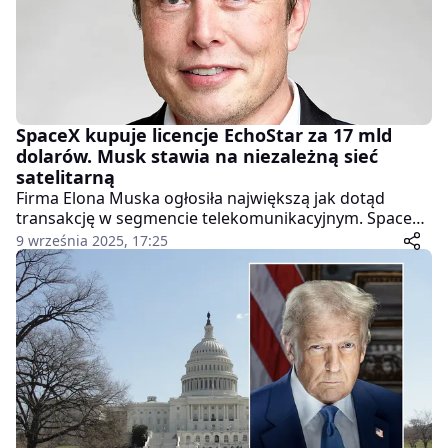
SpaceX kupuje licencje EchoStar za 17 mld
dolarów. Musk stawia na niezależną sieć
satelitarną
Firma Elona Muska ogłosiła największą jak dotąd
transakcję w segmencie telekomunikacyjnym. SpaceX
przejmie od EchoStar licencje i częstotliwości
9 września 2025, 17:25
przeznaczone dla satelitarnej telefonii komórkowej.
Wartość umowy to około 17 miliardów dolarów.