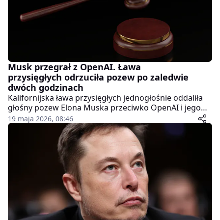
Musk przegrał z OpenAI. Ława
przysięgłych odrzuciła pozew po zaledwie
dwóch godzinach
Kalifornijska ława przysięgłych jednogłośnie oddaliła
głośny pozew Elona Muska przeciwko OpenAI i jego
szefowi Samowi Altmanowi. Decydującym powodem
19 maja 2026, 08:46
była przedawnienie roszczeń – Musk zbyt długo
zwlekał ze złożeniem sprawy.