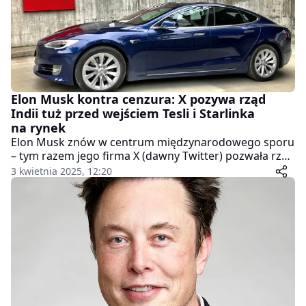
Elon Musk kontra cenzura: X pozywa rząd
Indii tuż przed wejściem Tesli i Starlinka
na rynek
Elon Musk znów w centrum międzynarodowego sporu
– tym razem jego firma X (dawny Twitter) pozwała rząd
Indii, oskarżając go o nadużywanie władzy w zakresie
3 kwietnia 2025, 12:20
cenzurowania treści. Sprawa ma trafić do sądu w
stanie Karnataka i toczy się w bardzo newralgicznym
momencie – gdy inne spółki Muska, Starlink i Tesla,
planują ekspansję na indyjski rynek.