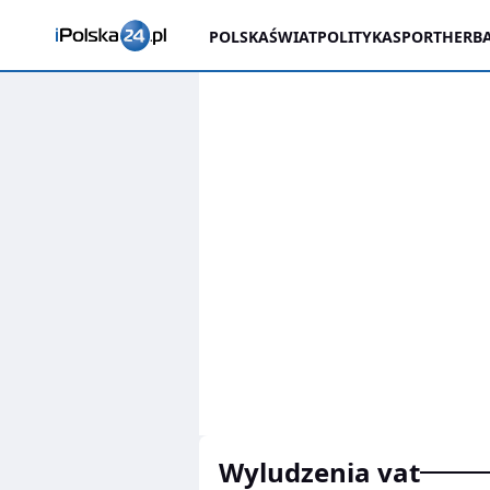
POLSKA
ŚWIAT
POLITYKA
SPORT
HERBA
wyludzenia vat