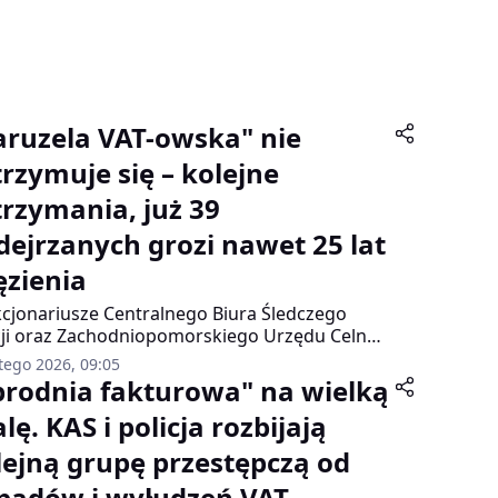
aruzela VAT-owska" nie
trzymuje się – kolejne
trzymania, już 39
dejrzanych grozi nawet 25 lat
ęzienia
cjonariusze Centralnego Biura Śledczego
cji oraz Zachodniopomorskiego Urzędu Celno-
bowego przeprowadzili kolejną akcję w
tego 2026, 09:05
ch szeroko zakrojonego śledztwa
brodnia fakturowa" na wielką
czącego masowego wystawiania fikcyjnych
lę. KAS i policja rozbijają
ur VAT. W minionych dniach zatrzymano cztery
y, którym przedstawiono poważne zarzuty
lejną grupę przestępczą od
wno karne, jak i karno-skarbowe.
padów i wyłudzeń VAT