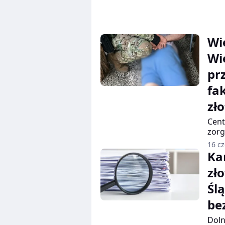
Wi
Wi
pr
fa
zł
Cent
zorg
giga
16 c
Pańs
Ka
zł
Śl
be
Doln