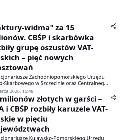
aktury-widma" za 15
lionów. CBŚP i skarbówka
zbiły grupę oszustów VAT-
skich – pięć nowych
esztowań
cjonariusze Zachodniopomorskiego Urzędu
o-Skarbowego w Szczecinie oraz Centralnego
a Śledczego Policji dokonali kolejnego
arca 2026, 16:48
zenia w zorganizowaną przestępczość
 milionów złotych w garści –
bową. 11 marca 2026 roku, na terenie
A i CBŚP rozbiły karuzele VAT-
zawy, zatrzymano pięć osób podejrzanych o
we wystawianie fikcyjnych faktur VAT.
skie w pięciu
jewództwach
cjonariusze Kujawsko-Pomorskiego Urzędu