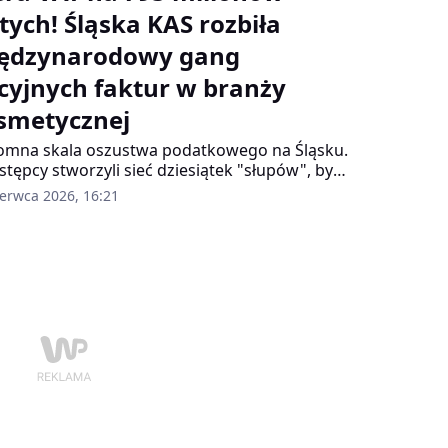
erenie Małopolski, Śląska i Mazowsza.
otych! Śląska KAS rozbiła
ędzynarodowy gang
kcyjnych faktur w branży
smetycznej
mna skala oszustwa podatkowego na Śląsku.
stępcy stworzyli sieć dziesiątek "słupów", by
dzać VAT na setki milionów złotych. Proceder
zerwca 2026, 16:21
ał poza granice Polski i Unii Europejskiej.