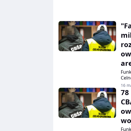
"F
mi
ro
ow
ar
Funk
Celn
Biur
16 m
uder
78
skar
CB
Wars
maso
ow
wo
Funk