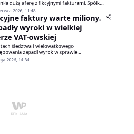
niła dużą aferę z fikcyjnymi fakturami. Spółka
łająca m.in. w branży motoryzacyjnej,
zerwca 2026, 11:48
twórstwa drewna i agencji pracy tymczasowej
kcyjne faktury warte miliony.
rowała transakcje, aby wyłudzić podatek VAT.
padły wyroki w wielkiej
erze VAT-owskiej
atach śledztwa i wielowątkowego
ępowania zapadł wyrok w sprawie
anizowanej grupy przestępczej zajmującej się
aja 2026, 14:34
dzaniem podatku VAT. Sąd Okręgowy w
myślu skazał 13 osób, w tym osobę uznawaną
ierującą całym procederem. Śledztwo
adzili funkcjonariusze Centralnego Biura
korupcyjnego pod nadzorem Prokuratury
owej w Rzeszowie.