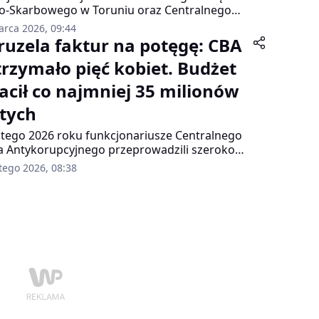
o-Skarbowego w Toruniu oraz Centralnego
a Śledczego Policji, działając pod nadzorem
arca 2026, 09:44
hodniopomorskiego Wydziału Zamiejscowego
ruzela faktur na potęgę: CBA
rtamentu ds. Przestępczości Zorganizowanej
trzymało pięć kobiet. Budżet
rupcji Prokuratury Krajowej w Szczecinie,
prowadzili w ostatnich dniach szeroko
racił co najmniej 35 milionów
ojoną akcję przeciwko zorganizowanym
om przestępczym specjalizującym się w
otych
awianiu fikcyjnych faktur VAT.
utego 2026 roku funkcjonariusze Centralnego
a Antykorupcyjnego przeprowadzili szeroko
ojoną akcję na terenie trzech województw –
tego 2026, 08:38
wieckiego, pomorskiego i śląskiego. W ręce
b wpadło pięć kobiet, które prowadziły własne
y – głównie w branżach transportowej,
utacyjnej oraz call center.