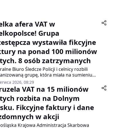
elka afera VAT w
elkopolsce! Grupa
zestępcza wystawiła fikcyjne
ktury na ponad 100 milionów
otych. 8 osób zatrzymanych
ralne Biuro Śledcze Policji i celnicy rozbili
anizowaną grupę, która miała na sumieniu
ntyczne oszustwa podatkowe. Straty Skarbu
zerwca 2026, 08:29
twa sięgają dziesiątków milionów złotych.
ruzela VAT na 15 milionów
otych rozbita na Dolnym
ąsku. Fikcyjne faktury i dane
zdomnych w akcji
ośląska Krajowa Administracja Skarbowa