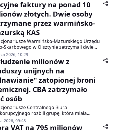
kcyjne faktury na ponad 10
lionów złotych. Dwie osoby
trzymane przez warmińsko-
zurską KAS
cjonariusze Warmińsko-Mazurskiego Urzędu
o-Skarbowego w Olsztynie zatrzymali dwie
y podejrzane o udział w przestępczym
pca 2026, 10:29
ederze z użyciem fikcyjnych faktur VAT.
łudzenie milionów z
nduszy unijnych na
dnawianie" zatopionej broni
emicznej. CBA zatrzymało
ęć osób
cjonariusze Centralnego Biura
korupcyjnego rozbili grupę, która miała
dzić ponad 7,5 miliona złotych z Narodowego
ca 2026, 09:48
rum Badań i Rozwoju. Zatrzymano pięć osób
era VAT na 795 milionów