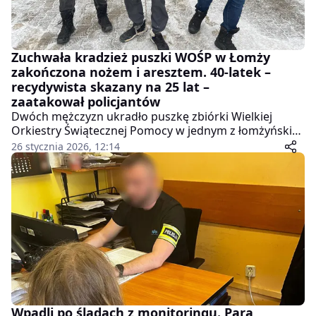
Zuchwała kradzież puszki WOŚP w Łomży
zakończona nożem i aresztem. 40-latek –
recydywista skazany na 25 lat –
zaatakował policjantów
Dwóch mężczyzn ukradło puszkę zbiórki Wielkiej
Orkiestry Świątecznej Pomocy w jednym z łomżyńskich
sklepów – i za to wkrótce odpowie przed sądem. Jeden
26 stycznia 2026, 12:14
z nich, 40-letni recydywista odbywający przerwę w
karze 25 lat pozbawienia wolności, podczas
zatrzymania wyjął nóż i rzucił się na policjantów.
Drugiego – 30-letniego wspólnika – zatrzymano dziś
rano.
Wpadli po śladach z monitoringu. Para