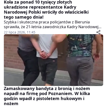
Koła za ponad 10 tysięcy złotych
ukradzione reprezentantce Kadry
Narodowej Polski wróciły do właścicielki
tego samego dnia!
Szybka i skuteczna praca policjantów z Bierunia
sprawiła, że 21-letnia zawodniczka Kadry Narodowej
Polski w kolarstwie szosowym odzyskała cenne koła
22 lipca 2026, 11:45
do swojego wyczynowego roweru.
Zamaskowany bandyta z bronią i nożem
napadł na firmę pod Poznaniem. W kilka
godzin wpadł z pistoletem hukowym i
nożem