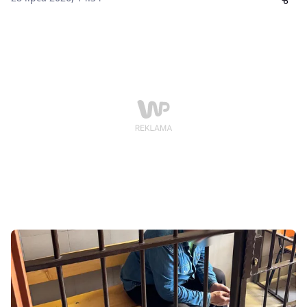
kilka lat przerabiał zrealizowane bony towarowe i
płacił nimi w sklepach na terenie województwa
śląskiego. Straty przekroczyły 800 tysięcy złotych.