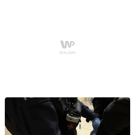
zabierała wszystko, co miało jakąkolwiek wartość –
ozdobne drzewka, szklane i metalowe lampiony,
sztuczne kwiaty, wiązanki oraz sezonowe dekoracje, w
tym świąteczne zające i figurki.