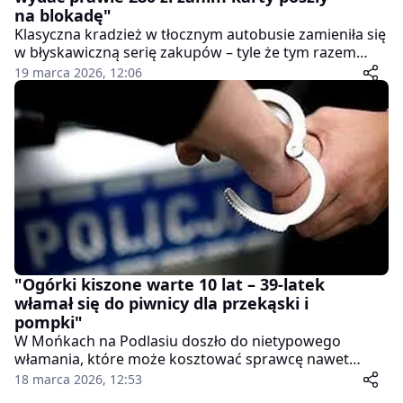
na blokadę"
Klasyczna kradzież w tłocznym autobusie zamieniła się
w błyskawiczną serię zakupów – tyle że tym razem
złodziej nie zdążył uciec daleko. Białostoccy kryminalni
19 marca 2026, 12:06
z Wydziału do Walki z Przestępczością Przeciwko
Mieniu w kilka dni namierzyli i zatrzymali 40-letniego
mieszkańca powiatu białostockiego, który usłyszał aż
osiem poważnych zarzutów.
"Ogórki kiszone warte 10 lat – 39-latek
włamał się do piwnicy dla przekąski i
pompki"
W Mońkach na Podlasiu doszło do nietypowego
włamania, które może kosztować sprawcę nawet
dekadę za kratkami. 39-letni mieszkaniec miasta
18 marca 2026, 12:53
usłyszał zarzut kradzieży z włamaniem po tym, jak