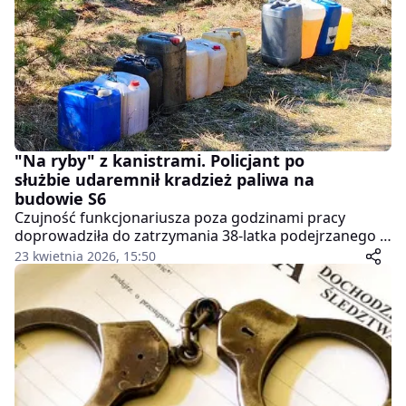
"Na ryby" z kanistrami. Policjant po
służbie udaremnił kradzież paliwa na
budowie S6
Czujność funkcjonariusza poza godzinami pracy
doprowadziła do zatrzymania 38-latka podejrzanego o
serię kradzieży paliwa z maszyn budowlanych.
23 kwietnia 2026, 15:50
Mężczyzna miał włamywać się do koparek i innych
urządzeń pracujących przy budowie drogi S6, skąd
wyprowadził łącznie blisko 1000 litrów oleju
napędowego.