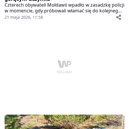
Czterech obywateli Mołdawii wpadło w zasadzkę policji
w momencie, gdy próbowali włamać się do kolejnego
sklepu. Dzięki skrupulatnej pracy kryminalnych z
21 maja 2026, 11:58
Komendy Wojewódzkiej Policji w Bydgoszczy gang,
który od miesięcy terroryzował sklepy dwóch
popularnych sieci handlowych, został rozbity.