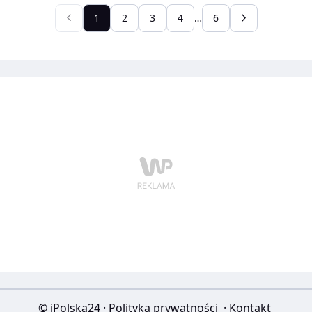
zwierzę, które doprowadziły mundurowych prosto do
1
2
3
4
…
6
sprawców.
© iPolska24
·
Polityka prywatności
·
Kontakt