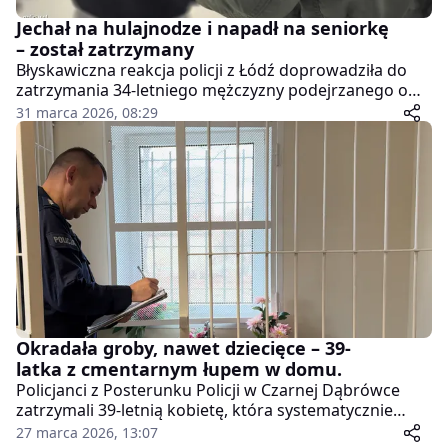
Jechał na hulajnodze i napadł na seniorkę
– został zatrzymany
Błyskawiczna reakcja policji z Łódź doprowadziła do
zatrzymania 34-letniego mężczyzny podejrzanego o
brutalny rozbój na starszej kobiecie. Do zdarzenia
31 marca 2026, 08:29
doszło w czwartek, 26 marca, po godzinie 13:00.
Sprawca zaatakował 79-latkę na chodniku, a następnie
uciekł z jej torebką.
Okradała groby, nawet dziecięce – 39-
latka z cmentarnym łupem w domu.
Policjanci z Posterunku Policji w Czarnej Dąbrówce
zatrzymali 39-letnią kobietę, która systematycznie
okradała nagrobki na kilku cmentarzach. Z grobów
27 marca 2026, 13:07