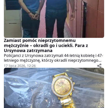
Zamiast pomóc nieprzytomnemu
mężczyźnie – okradli go i uciekli. Para z
Ursynowa zatrzymana
Policjanci z Ursynowa zatrzymali 44-letnią kobietę i 47-
letniego mężczyznę, którzy okradli nieprzytomnego
55-latka leżącego na chodniku przy al. KEN. Zamiast
17 lipca 2026, 12:26
wezwać pomoc, sprawcy zabrali jego telefon, kartę
miejską, pieniądze i zakupy.