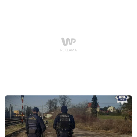
wdarł się do cudzej piwnicy wyłącznie po to, by zjeść
dwa słoiki ogórków kiszonych i zabrać rowerową
pompkę.