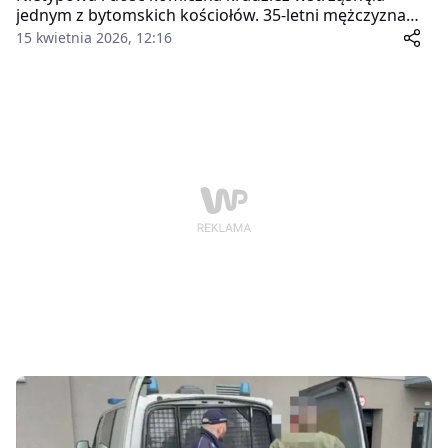
jednym z bytomskich kościołów. 35-letni mężczyzna
postanowił "wziąć wszystko", co doprowadziło do jego
15 kwietnia 2026, 12:16
błyskawicznego zatrzymania i groźby nawet 10 lat
pozbawienia wolności.