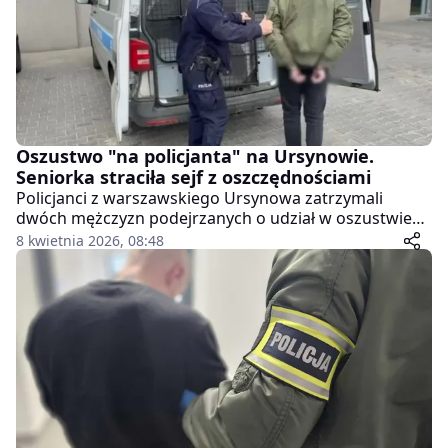
Oszustwo "na policjanta" na Ursynowie.
Seniorka straciła sejf z oszczędnościami
Policjanci z warszawskiego Ursynowa zatrzymali
dwóch mężczyzn podejrzanych o udział w oszustwie
wymierzonym w starszą kobietę. Sprawcy działali
8 kwietnia 2026, 08:48
znaną metodą "na policjanta", a ich łupem padł sejf z
pieniędzmi i cennymi przedmiotami. Decyzją sądu obaj
trafili do aresztu.