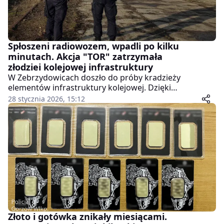
Spłoszeni radiowozem, wpadli po kilku
minutach. Akcja "TOR" zatrzymała
złodziei kolejowej infrastruktury
W Zebrzydowicach doszło do próby kradzieży
elementów infrastruktury kolejowej. Dzięki
skoordynowanym działaniom policjantów z
28 stycznia 2026, 15:12
miejscowego komisariatu oraz funkcjonariuszy Służby
Ochrony Kolei, w ramach akcji "TOR", podejrzani
zostali zatrzymani niemal natychmiast po zdarzeniu.
Sprawa zakończyła się odzyskaniem mienia oraz
postawieniem zarzutów dwóm mężczyznom, którzy –
jak ustalono – przyznali się do winy.
Złoto i gotówka znikały miesiącami.