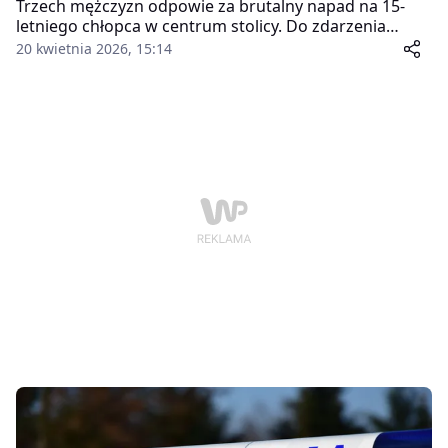
Trzech mężczyzn odpowie za brutalny napad na 15-
letniego chłopca w centrum stolicy. Do zdarzenia
doszło w rejonie stadionu przy ulicy Konwiktorskiej w
20 kwietnia 2026, 15:14
Warszawa. Sprawcy, powiązani ze środowiskiem
pseudokibiców, nie tylko pobili nastolatka, ale także go
upokorzyli i okradli.