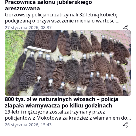
Pracownica salonu jubilerskiego
aresztowana
Gorzowscy policjanci zatrzymali 32-letnią kobietę
podejrzaną o przywłaszczenie mienia o wartości
przekraczającej milion złotych. Jak ustalono, sprawa
27 stycznia 2026, 08:37
dotyczy gotówki oraz złota, które miały znikać z
jednego z salonów jubilerskich w Gorzowie
Wielkopolskim. Informację o nieprawidłowościach
przekazali służbom przedstawiciele firmy. Sąd – na
wniosek prokuratora – zdecydował o trzymiesięcznym
areszcie tymczasowym. Podejrzanej grozi kara do 10
lat więzienia.
800 tys. zł w naturalnych włosach – policja
złapała włamywacza po kilku godzinach
29-letni mężczyzna został zatrzymany przez
policjantów z Mokotowa za kradzież z włamaniem do
salonu sprzedaży włosów naturalnych na Wilanowie.
26 stycznia 2026, 15:43
Straty właściciel oszacował na ponad 800 tysięcy