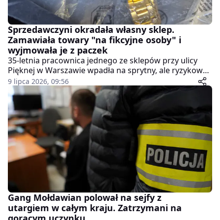
Sprzedawczyni okradała własny sklep.
Zamawiała towary "na fikcyjne osoby" i
wyjmowała je z paczek
35-letnia pracownica jednego ze sklepów przy ulicy
Pięknej w Warszawie wpadła na sprytny, ale ryzykowny
sposób dorobienia sobie. Policjanci z Wydziału do
9 lipca 2026, 09:56
Walki z Przestępczością Gospodarczą Komendy
Stołecznej Policji rozbili jej schemat.
Gang Mołdawian polował na sejfy z
utargiem w całym kraju. Zatrzymani na
gorącym uczynku