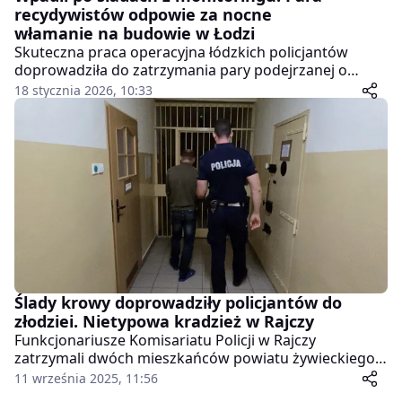
recydywistów odpowie za nocne
włamanie na budowie w Łodzi
Skuteczna praca operacyjna łódzkich policjantów
doprowadziła do zatrzymania pary podejrzanej o
kradzież z włamaniem na terenie jednej z budów przy
18 stycznia 2026, 10:33
ulicy Kolumny. 40-letni mężczyzna i jego 32-letnia
partnerka odpowiedzą za zniknięcie elektronarzędzi o
wartości blisko 25 tysięcy złotych. Sprawa ma poważny
wymiar, ponieważ oboje działali w warunkach
recydywy.
Ślady krowy doprowadziły policjantów do
złodziei. Nietypowa kradzież w Rajczy
Funkcjonariusze Komisariatu Policji w Rajczy
zatrzymali dwóch mieszkańców powiatu żywieckiego,
którzy w nocy ukradli z pastwiska młodą krowę.
11 września 2025, 11:56
Tropem okazały się… ślady pozostawione przez