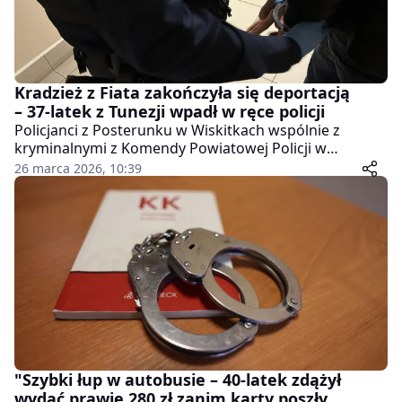
Kradzież z Fiata zakończyła się deportacją
– 37-latek z Tunezji wpadł w ręce policji
Policjanci z Posterunku w Wiskitkach wspólnie z
kryminalnymi z Komendy Powiatowej Policji w
Żyrardowie szybko ujęli sprawcę kradzieży z
26 marca 2026, 10:39
samochodu. Okazało się jednak, że 37-letni obywatel
Tunezji ma na sumieniu znacznie więcej niż tylko
kradzież.
"Szybki łup w autobusie – 40-latek zdążył
wydać prawie 280 zł zanim karty poszły