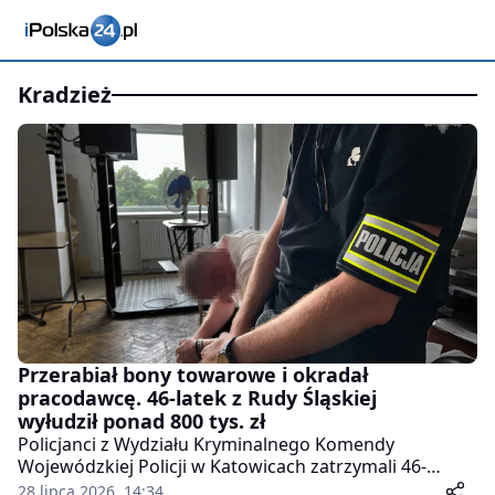
kradzież
Przerabiał bony towarowe i okradał
pracodawcę. 46-latek z Rudy Śląskiej
wyłudził ponad 800 tys. zł
Policjanci z Wydziału Kryminalnego Komendy
Wojewódzkiej Policji w Katowicach zatrzymali 46-
letniego mieszkańca Rudy Śląskiej. Mężczyzna przez
28 lipca 2026, 14:34