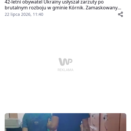
42-letni obywatel Ukrainy usłyszał zarzuty po
brutalnym rozboju w gminie Kórnik. Zamaskowany
mężczyzna groził pracownikowi firmy bronią i nożem,
22 lipca 2026, 11:40
skrępował go, a następnie ukradł samochód oraz
szafę pancerną z gotówką. Dzięki błyskawicznej akcji
policji sprawca został zatrzymany jeszcze tego samego
dnia.