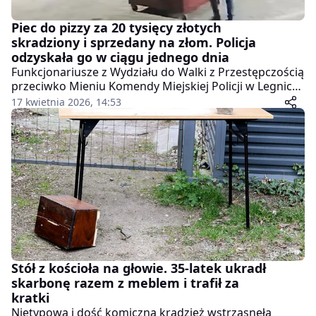
Piec do pizzy za 20 tysięcy złotych
skradziony i sprzedany na złom. Policja
odzyskała go w ciągu jednego dnia
Funkcjonariusze z Wydziału do Walki z Przestępczością
przeciwko Mieniu Komendy Miejskiej Policji w Legnicy
pokazali, że potrafią działać błyskawicznie. W ciągu
17 kwietnia 2026, 14:53
zaledwie kilkudziesięciu godzin odzyskali skradziony
piec do wypiekania pizzy o wartości około 20 tysięcy
złotych i zatrzymali sprawcę kradzieży.
Stół z kościoła na głowie. 35-latek ukradł
skarbonę razem z meblem i trafił za
kratki
Nietypowa i dość komiczna kradzież wstrząsnęła