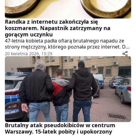
Randka z internetu zakończyła się
koszmarem. Napastnik zatrzymany na
gorącym uczynku
47-letnia kobieta padła ofiarą brutalnego napadu ze
strony mężczyzny, którego poznała przez internet. Do
zdarzenia doszło na terenie Augustów, a sprawca
20 kwietnia 2026, 15:29
został zatrzymany w wyjątkowo nieoczekiwanych
okolicznościach.
Brutalny atak pseudokibiców w centrum
Warszawy. 15-latek pobity i upokorzony