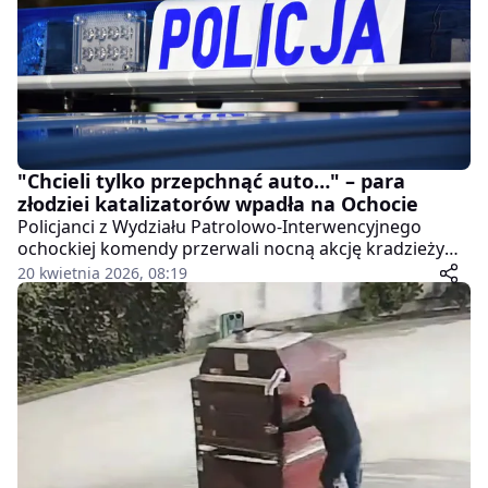
"Chcieli tylko przepchnąć auto…" – para
złodziei katalizatorów wpadła na Ochocie
Policjanci z Wydziału Patrolowo-Interwencyjnego
ochockiej komendy przerwali nocną akcję kradzieży
katalizatora w biały dzień. Para, która próbowała
20 kwietnia 2026, 08:19
udawać "pomocnych przechodniów", szybko wpadła
w sidła własnych kłamstw.