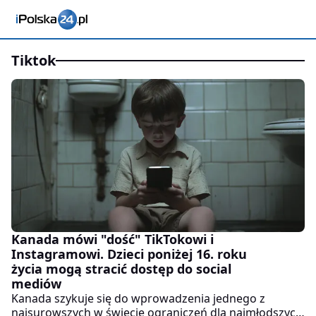
tiktok
Kanada mówi "dość" TikTokowi i
Instagramowi. Dzieci poniżej 16. roku
życia mogą stracić dostęp do social
mediów
Kanada szykuje się do wprowadzenia jednego z
najsurowszych w świecie ograniczeń dla najmłodszych