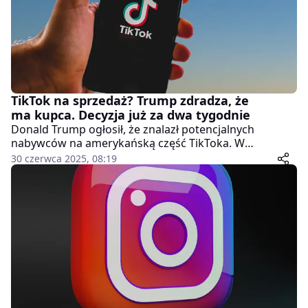
TikTok na sprzedaż? Trump zdradza, że
ma kupca. Decyzja już za dwa tygodnie
Donald Trump ogłosił, że znalazł potencjalnych
nabywców na amerykańską część TikToka. W
rozmowie z Fox News, wyemitowanej w niedzielę,
30 czerwca 2025, 08:19
prezydent USA zapowiedział, że szczegóły ujawni w
ciągu najbliższych dwóch tygodni. Zainteresowaną
stroną ma być – jak to określił – "grupa bardzo
bogatych ludzi".