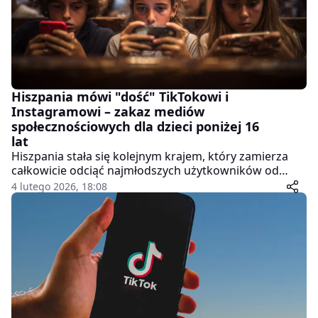
Hiszpania mówi "dość" TikTokowi i
Instagramowi – zakaz mediów
społecznościowych dla dzieci poniżej 16
lat
Hiszpania stała się kolejnym krajem, który zamierza
całkowicie odciąć najmłodszych użytkowników od
mediów społecznościowych. Premier Pedro Sánchez
4 lutego 2026, 18:08
ogłosił we wtorek podczas Światowego Szczytu
Rządów w Dubaju, że rząd przygotowuje zakaz
korzystania z platform takich jak TikTok, Instagram,
Snapchat czy YouTube dla wszystkich osób poniżej 16.
roku życia.