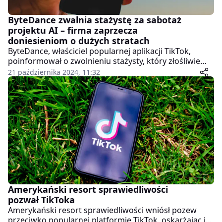
ByteDance zwalnia stażystę za sabotaż
projektu AI – firma zaprzecza
doniesieniom o dużych stratach
ByteDance, właściciel popularnej aplikacji TikTok,
poinformował o zwolnieniu stażysty, który złośliwie
ingerował w proces szkolenia jednego z modeli
21 października 2024, 11:32
sztucznej inteligencji (AI).
Amerykański resort sprawiedliwości
pozwał TikToka
Amerykański resort sprawiedliwości wniósł pozew
przeciwko popularnej platformie TikTok, oskarżając ją