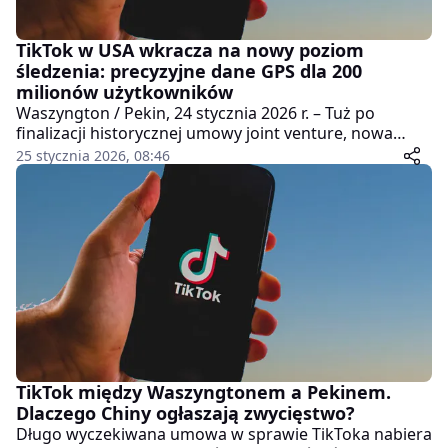
TikTok w USA wkracza na nowy poziom
śledzenia: precyzyjne dane GPS dla 200
milionów użytkowników
Waszyngton / Pekin, 24 stycznia 2026 r. – Tuż po
finalizacji historycznej umowy joint venture, nowa
amerykańska spółka TikToka (TikTok USDS Joint
25 stycznia 2026, 08:46
Venture LLC) zaktualizowała politykę prywatności – i to
w sposób, który wzbudza spore kontrowersje. Od
teraz aplikacja może zbierać dokładne dane o
lokalizacji (precyzyjne GPS) od ponad 200 milionów
amerykańskich użytkowników – wcześniej ograniczała
się do przybliżonych informacji.
TikTok między Waszyngtonem a Pekinem.
Dlaczego Chiny ogłaszają zwycięstwo?
Długo wyczekiwana umowa w sprawie TikToka nabiera