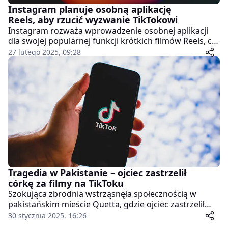
Instagram planuje osobną aplikację
Reels, aby rzucić wyzwanie TikTokowi
Instagram rozważa wprowadzenie osobnej aplikacji
dla swojej popularnej funkcji krótkich filmów Reels, co
może być strategicznym ruchem w rywalizacji z
27 lutego 2025, 09:28
TikTokiem, którego przyszłość w USA pozostaje
niepewna.
Tragedia w Pakistanie – ojciec zastrzelił
córkę za filmy na TikToku
Szokująca zbrodnia wstrząsnęła społecznością w
pakistańskim mieście Quetta, gdzie ojciec zastrzelił
swoją nastoletnią córkę, ponieważ nie pochwalał jej
30 stycznia 2025, 16:26
działalności w mediach społecznościowych. Anwar ul-