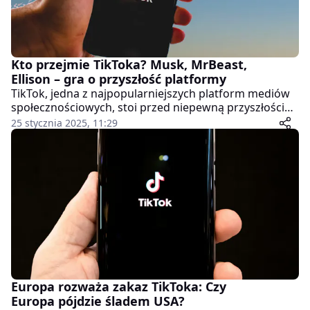
Kto przejmie TikToka? Musk, MrBeast,
Ellison – gra o przyszłość platformy
TikTok, jedna z najpopularniejszych platform mediów
społecznościowych, stoi przed niepewną przyszłością.
Prezydent USA, Donald Trump, wyznaczył chińskiej
25 stycznia 2025, 11:29
firmie macierzystej ByteDance termin do 19 stycznia
na sprzedaż aplikacji amerykańskiemu nabywcy,
powołując się na obawy o bezpieczeństwo narodowe.
Od tego czasu spekulacje na temat potencjalnych
kupców rozgrzały rynek, a wśród zainteresowanych
pojawiają się nazwiska takie jak Elon Musk, Larry
Ellison czy... internetowa gwiazda MrBeast.
Europa rozważa zakaz TikToka: Czy
Europa pójdzie śladem USA?