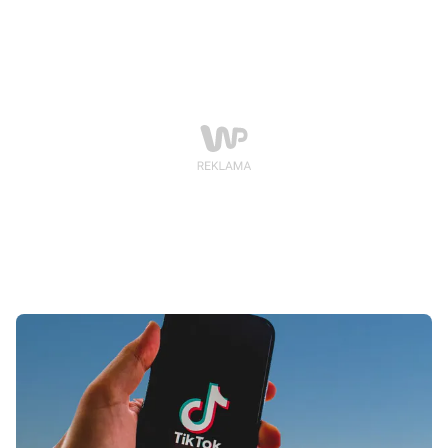
Haq, który niedawno wrócił z rodziną z USA, przyznał
się do zabójstwa córki Hiry po tym, jak początkowo
próbował zwalić winę na niezidentyfikowanych
sprawców.