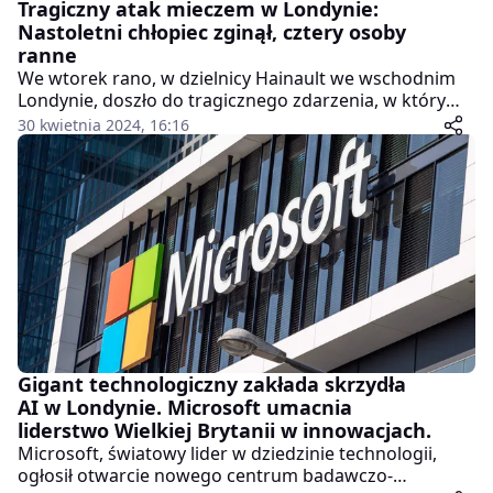
Tragiczny atak mieczem w Londynie:
Nastoletni chłopiec zginął, cztery osoby
ranne
We wtorek rano, w dzielnicy Hainault we wschodnim
Londynie, doszło do tragicznego zdarzenia, w którym
zginął 14-letni chłopiec, a cztery inne osoby, w tym
30 kwietnia 2024, 16:16
dwóch funkcjonariuszy policji, zostały ranne. Sprawca
ataku, uzbrojony w miecz, został aresztowany przez
policję po tym, jak został obezwładniony
paralizatorem.
Gigant technologiczny zakłada skrzydła
AI w Londynie. Microsoft umacnia
liderstwo Wielkiej Brytanii w innowacjach.
Microsoft, światowy lider w dziedzinie technologii,
ogłosił otwarcie nowego centrum badawczo-