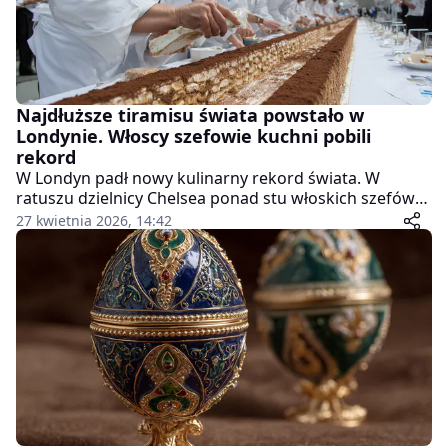
Najdłuższe tiramisu świata powstało w
Londynie. Włoscy szefowie kuchni pobili
rekord
W Londyn padł nowy kulinarny rekord świata. W
ratuszu dzielnicy Chelsea ponad stu włoskich szefów
kuchni stworzyło gigantyczne tiramisu, które przeszło
27 kwietnia 2026, 14:42
do historii jako najdłuższy deser tego typu.