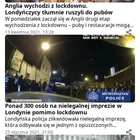
Anglia wychodzi z lockdownu.
Londyńczycy tłumnie ruszyli do pubów
W poniedziałek zaczął się w Anglii drugi etap
wychodzenia z lockdownu – puby i restauracje mogą
obsługiwać klientów przy stolikach na zewnątrz.
13 kwietnia 2021, 13:28
Ponad 300 osób na nielegalnej imprezie w
Londynie pomimo lockdownu
Londyńska policja zlikwidowała nielegalną imprezę,
która odbywała się w jednym z opuszczonych
magazynów w Hackney w nocy z soboty (23.01) na
25 stycznia 2021, 21:00
niedzielę. Pomimo lockdownu bawiło się tam ok. 300