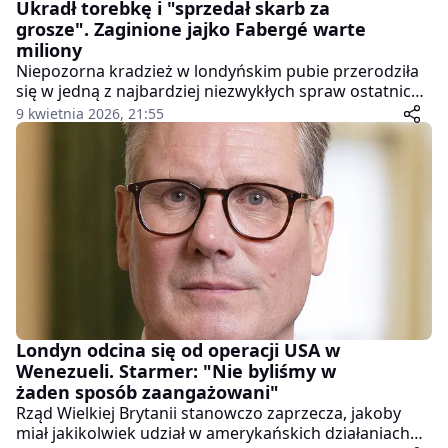
Ukradł torebkę i "sprzedał skarb za
grosze". Zaginione jajko Fabergé warte
miliony
Niepozorna kradzież w londyńskim pubie przerodziła
się w jedną z najbardziej niezwykłych spraw ostatnich
miesięcy. 29-letni Enzo Conticello został skazany na
9 kwietnia 2026, 21:55
karę więzienia po tym, jak ukradł torebkę, w której –
jak się później okazało – znajdował się bezcenny
przedmiot: jajko Fabergé o wartości sięgającej
milionów funtów.
Londyn odcina się od operacji USA w
Wenezueli. Starmer: "Nie byliśmy w
żaden sposób zaangażowani"
Rząd Wielkiej Brytanii stanowczo zaprzecza, jakoby
miał jakikolwiek udział w amerykańskich działaniach