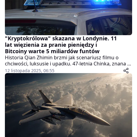
"Kryptokrólowa" skazana w Londynie. 11
lat więzienia za pranie pieniędzy i
Bitcoiny warte 5 miliardów funtów
Historia Qian Zhimin brzmi jak scenariusz filmu o
chciwości, luksusie i upadku. 47-letnia Chinka, znana w
internecie jako "Kryptokrólowa", została skazana w
12 listopada 2025, 06:55
Londynie na 11 lat i 8 miesięcy więzienia za pranie
pieniędzy i posiadanie kryptowalut o wartości ponad 5
miliardów funtów. Brytyjskie służby nazywają sprawę
jednym z największych przejęć Bitcoinów w historii
Wielkiej Brytanii.