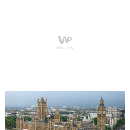
czerwca przyszłego roku. Decyzja ta wynika z
zaplanowanych prac remontowych na głównym
dworcu w Amsterdamie.