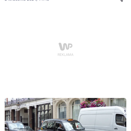
i jego trzech synów. Jak ustalono, ofiary to Polacy.
Policja hrabstwa Surrey potwierdziła, że w zdarzeniu
nie brały udziału osoby trzecie.