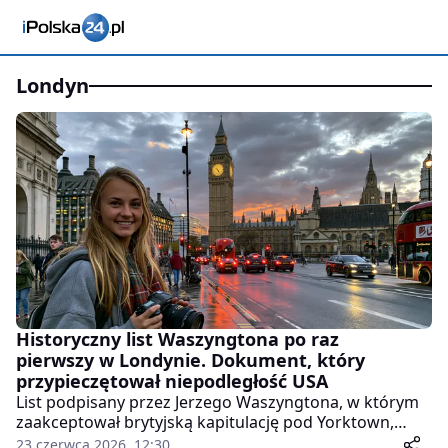
londyn
Historyczny list Waszyngtona po raz
pierwszy w Londynie. Dokument, który
przypieczętował niepodległość USA
List podpisany przez Jerzego Waszyngtona, w którym
zaakceptował brytyjską kapitulację pod Yorktown,
zostanie po raz pierwszy pokazany publicznie w
23 czerwca 2026, 12:30