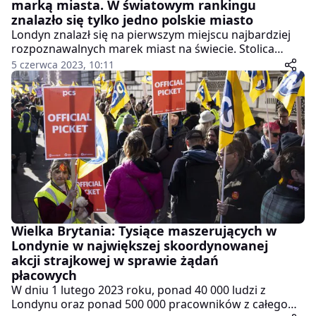
marką miasta. W światowym rankingu
znalazło się tylko jedno polskie miasto
Londyn znalazł się na pierwszym miejscu najbardziej
rozpoznawalnych marek miast na świecie. Stolica
Wielkiej Brytanii wyprzedziła w rankingu Brand Finance
5 czerwca 2023, 10:11
City Index 2023 takie metropolie jak Nowy Jork, Paryż
czy Sydney.
Wielka Brytania: Tysiące maszerujących w
Londynie w największej skoordynowanej
akcji strajkowej w sprawie żądań
płacowych
W dniu 1 lutego 2023 roku, ponad 40 000 ludzi z
Londynu oraz ponad 500 000 pracowników z całego