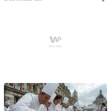
Londynie.Dokument z października 1781 roku
oznaczał początek końca wojny o niepodległość
Stanów Zjednoczonych i utorował drogę do powstania
nowego państwa.