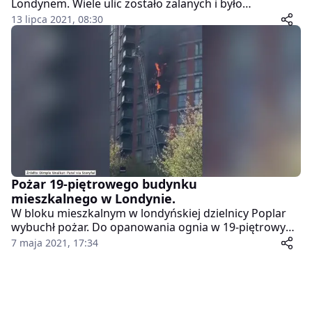
Londynem. Wiele ulic zostało zalanych i było
nieprzejezdnych, w mieście doszło do paraliżu
13 lipca 2021, 08:30
komunikacyjnego. Część kierowców była zmuszonych
do porzucenia swoich pojazdów, co możemy zobaczyć
na nagraniu.
Pożar 19-piętrowego budynku
mieszkalnego w Londynie.
W bloku mieszkalnym w londyńskiej dzielnicy Poplar
wybuchł pożar. Do opanowania ognia w 19-piętrowym
budynku skierowano 125 strażaków.
7 maja 2021, 17:34