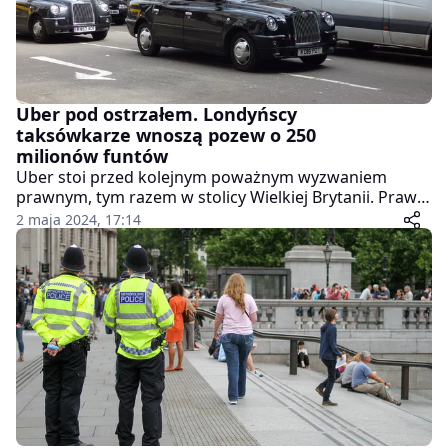
Uber pod ostrzałem. Londyńscy
taksówkarze wnoszą pozew o 250
milionów funtów
Uber stoi przed kolejnym poważnym wyzwaniem
prawnym, tym razem w stolicy Wielkiej Brytanii. Prawie
11 000 londyńskich kierowców czarnych taksówek
2 maja 2024, 17:14
wniósło pozew zbiorowy przeciwko gigantowi
transportowemu, domagając się odszkodowania w
wysokości co najmniej 250 milionów funtów.