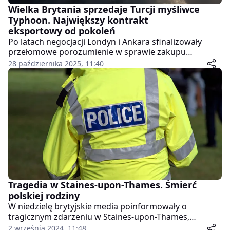
Wielka Brytania sprzedaje Turcji myśliwce
Typhoon. Największy kontrakt
eksportowy od pokoleń
Po latach negocjacji Londyn i Ankara sfinalizowały
przełomowe porozumienie w sprawie zakupu
brytyjskich myśliwców Typhoon. To pierwsze nowe
28 października 2025, 11:40
zamówienie na te maszyny od 2017 roku i – jak
podkreślają brytyjskie władze – największy eksportowy
kontrakt lotniczy od całego pokolenia.
Tragedia w Staines-upon-Thames. Śmierć
polskiej rodziny
W niedzielę brytyjskie media poinformowały o
tragicznym zdarzeniu w Staines-upon-Thames,
niedaleko Londynu, gdzie odnaleziono ciała mężczyzny
2 września 2024, 11:48