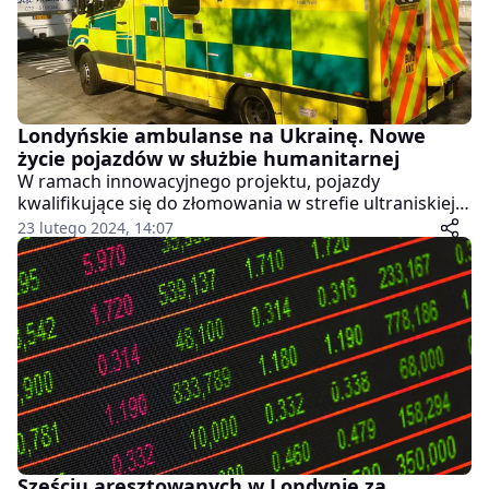
Londyńskie ambulanse na Ukrainę. Nowe
życie pojazdów w służbie humanitarnej
W ramach innowacyjnego projektu, pojazdy
kwalifikujące się do złomowania w strefie ultraniskiej
emisji (Ulez) w Londynie, w tym 50 wycofanych z
23 lutego 2024, 14:07
użytku ambulansów, zostaną przekazane Ukrainie.
Sześciu aresztowanych w Londynie za