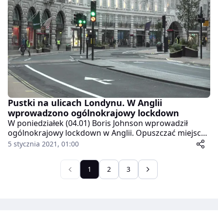
młodych osób. Jak poinformowano, uczestnikom
wystawiono mandaty na łączną kwotę 15 tys. funtów.
Pustki na ulicach Londynu. W Anglii
wprowadzono ogólnokrajowy lockdown
W poniedziałek (04.01) Boris Johnson wprowadził
ogólnokrajowy lockdown w Anglii. Opuszczać miejsce
zamieszkania można jedynie w ściśle określonych
5 stycznia 2021, 01:00
przypadkach. We wtorek (05.01) ulice Londynu świeciły
pustkami.
1
2
3