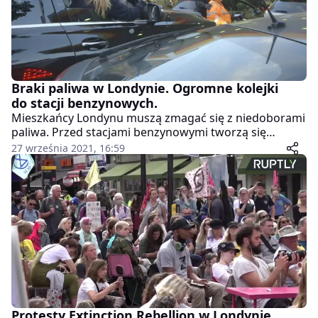
Braki paliwa w Londynie. Ogromne kolejki
do stacji benzynowych.
Mieszkańcy Londynu muszą zmagać się z niedoborami
paliwa. Przed stacjami benzynowymi tworzą się
gigantyczne kolejki. Często, żeby zatankować trzeba
27 września 2021, 16:59
czekać po kilka godzin.
Protesty Extinction Rebellion w Londynie.