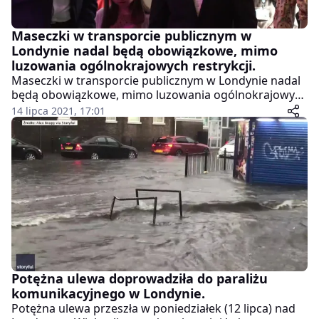
Maseczki w transporcie publicznym w
Londynie nadal będą obowiązkowe, mimo
luzowania ogólnokrajowych restrykcji.
Maseczki w transporcie publicznym w Londynie nadal
będą obowiązkowe, mimo luzowania ogólnokrajowych
restrykcji. Poinformował o tym w środę (14 lipca)
14 lipca 2021, 17:01
burmistrz stolicy, Sadiq Khan.
Potężna ulewa doprowadziła do paraliżu
komunikacyjnego w Londynie.
Potężna ulewa przeszła w poniedziałek (12 lipca) nad