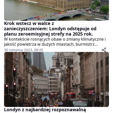
Krok wstecz w walce z
zanieczyszczeniem: Londyn odstępuje od
planu zeroemisyjnej strefy na 2025 rok.
W kontekście rosnących obaw o zmiany klimatyczne i
jakość powietrza w dużych miastach, burmistrz
Londynu niespodziewanie zrezygnował z planów
30 sierpnia 2023, 08:45
wprowadzenia strefy zeroemisyjnej w centrum stolicy
Wielkiej Brytanii na 2025 rok. Oto co wiemy na ten
temat.
Londyn z najbardziej rozpoznawalną