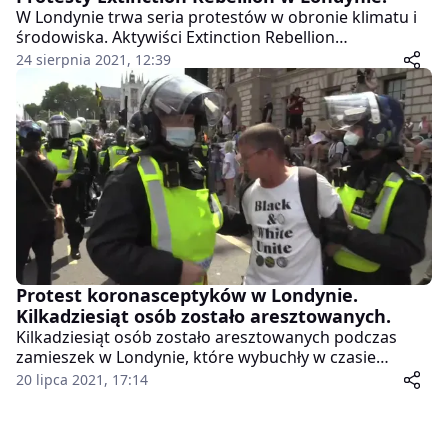
W Londynie trwa seria protestów w obronie klimatu i
środowiska. Aktywiści Extinction Rebellion
demonstrują m.in. w dzielnicy finansowej, w której
24 sierpnia 2021, 12:39
chcą blokować ruch. Według zapowiedzi, protest ma
potrwać dwa tygodnie.
Protest koronasceptyków w Londynie.
Kilkadziesiąt osób zostało aresztowanych.
Kilkadziesiąt osób zostało aresztowanych podczas
zamieszek w Londynie, które wybuchły w czasie
poniedziałkowej (19.07) demonstracji
20 lipca 2021, 17:14
koronasceptyków, czyli przeciwników restrykcji
pandemicznych oraz osób, które kwestionują
pandemię koronawirusa. W proteście wzięło udział