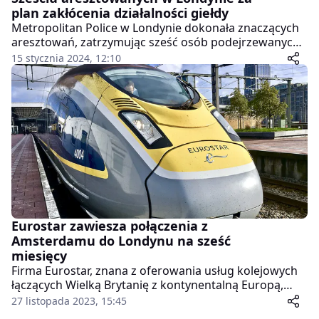
plan zakłócenia działalności giełdy
Metropolitan Police w Londynie dokonała znaczących
aresztowań, zatrzymując sześć osób podejrzewanych
o spisek mający na celu zakłócenie działalności
15 stycznia 2024, 12:10
londyńskiej giełdy papierów wartościowych.
Zatrzymani, powiązani z grupą aktywistów Palestine
Action, mieli rzekomo planować atak na budynek
giełdy w poniedziałek.
Eurostar zawiesza połączenia z
Amsterdamu do Londynu na sześć
miesięcy
Firma Eurostar, znana z oferowania usług kolejowych
łączących Wielką Brytanię z kontynentalną Europą,
ogłosiła zawieszenie połączeń z Amsterdamu do
27 listopada 2023, 15:45
Londynu na okres sześciu miesięcy, rozpoczynając od