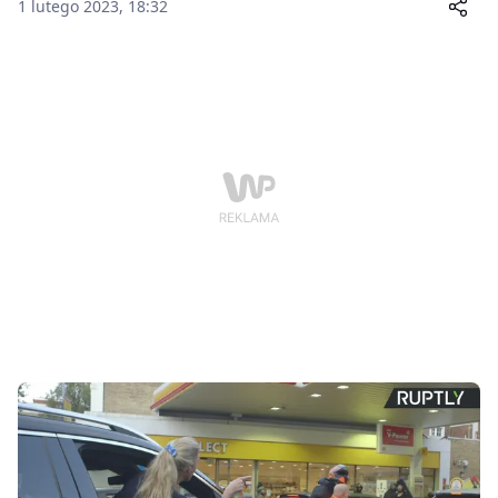
kraju wzięło udział w największym strajku od
1 lutego 2023, 18:32
pokolenia w Wielkiej Brytanii.