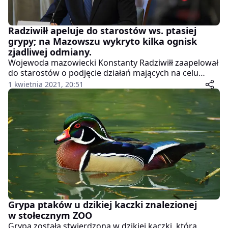
Radziwiłł apeluje do starostów ws. ptasiej
grypy; na Mazowszu wykryto kilka ognisk
zjadliwej odmiany.
Wojewoda mazowiecki Konstanty Radziwiłł zaapelował
do starostów o podjęcie działań mających na celu
ograniczyć do minimum możliwość rozprzestrzeniania
1 kwietnia 2021, 20:51
się grypy ptaków. Apel spowodowany jest
wystąpieniem kilku ognisk wysoce zjadliwej grypy
ptaków (HPAI) w Polsce, w tym potwierdzonych w
ostatnich dniach ogniskach w gospodarstwach w
powiecie żuromińskim.
Grypa ptaków u dzikiej kaczki znalezionej
w stołecznym ZOO
Grypa została stwierdzona w dzikiej kaczki, która