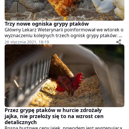
Trzy nowe ogniska grypy ptaków
Główny Lekarz Weterynarii poinformował we wtorek o
wyznaczeniu kolejnych trzech ognisk grypy ptaków: w
woj. wielkopolskim, kujawsko-pomorskim oraz w
26 stycznia 2021, 18:19
pomorskim. Tym razem wirus zaatakował kury.
Przez grypę ptaków w hurcie zdrożały
jajka, nie przełoży się to na wzrost cen
detalicznych
Rosną hurtowe ceny jajek, powodem jest występująca