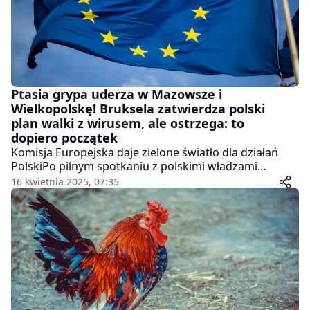
Ptasia grypa uderza w Mazowsze i
Wielkopolskę! Bruksela zatwierdza polski
plan walki z wirusem, ale ostrzega: to
dopiero początek
Komisja Europejska daje zielone światło dla działań
PolskiPo pilnym spotkaniu z polskimi władzami
Komisja Europejska zaakceptowała planowane środki
16 kwietnia 2025, 07:35
zwalczania ptasiej grypy, które zostaną wdrożone na
Mazowszu i w Wielkopolsce – regionach, gdzie
odnotowano najwięcej ognisk wirusa. Chociaż UE nie
zdecydowała się jeszcze na wprowadzenie unijnych
restrykcji, sytuacja będzie ściśle monitorowana i
oceniana pod kątem skuteczności zastosowanych
rozwiązań.