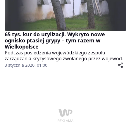
65 tys. kur do utylizacji. Wykryto nowe
ognisko ptasiej grypy – tym razem w
Wielkopolsce
Podczas posiedzenia wojewódzkiego zespołu
zarządzania kryzysowego zwołanego przez wojewodę
wielkopolskiego podjęto decyzje co do dalszych
3 stycznia 2020, 01:00
działań w związku z wykryciem na terenie
województwa wirusa ptasiej grypy. To pierwsze
pojawienie się wirusa w Wielkopolsce od 2017 roku.