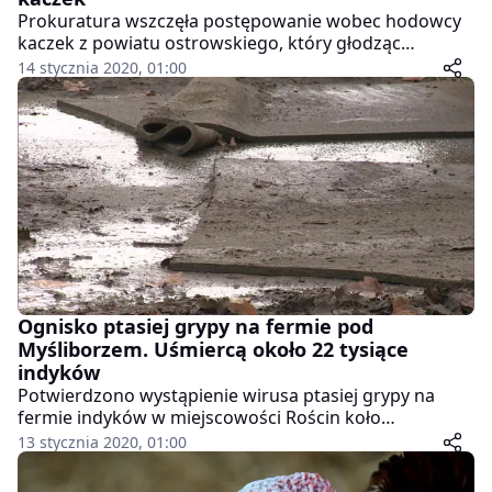
Prokuratura wszczęła postępowanie wobec hodowcy
kaczek z powiatu ostrowskiego, który głodząc
zwierzęta doprowadził do śmierci ok. 4 tysięcy sztuk
14 stycznia 2020, 01:00
ptaków. Mężczyzna próbował zatuszować sprawę
twierdząc, że kaczki były chore, a przyczyną ich śmierci
jest ptasia grypa. Usłyszał już zarzuty, za które grozi
mu kara pozbawienia wolności.
Ognisko ptasiej grypy na fermie pod
Myśliborzem. Uśmiercą około 22 tysiące
indyków
Potwierdzono wystąpienie wirusa ptasiej grypy na
fermie indyków w miejscowości Rościn koło
Myśliborza, w województwie zachodniopomorskim.
13 stycznia 2020, 01:00
Powiatowy lekarz weterynarii zdecydował o
zagazowaniu całej hodowli indyków, czyli około 22