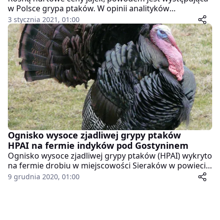
w Polsce grypa ptaków. W opinii analityków
branżowych, nie przełoży się to na ich wzrost w detalu
3 stycznia 2021, 01:00
– wynika z najnowszego raportu Krajowej Izby
Producentów Drobiu i Pasz.
Ognisko wysoce zjadliwej grypy ptaków
HPAI na fermie indyków pod Gostyninem
Ognisko wysoce zjadliwej grypy ptaków (HPAI) wykryto
na fermie drobiu w miejscowości Sieraków w powiecie
gostynińskim (Mazowieckie). W gospodarstwie, w
9 grudnia 2020, 01:00
którym stwierdzono chorobę, utrzymywanych jest
ponad 34,2 tys. indyków rzeźnych. Służby
weterynaryjne wdrożyły procedury zwalczania
choroby.