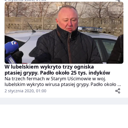
Sprawka. Zapowiedział odszkodowania dla hodowców,
którzy ponieśli straty.
W lubelskiem wykryto trzy ogniska
ptasiej grypy. Padło około 25 tys. indyków
Na trzech fermach w Starym Uścimowie w woj.
lubelskim wykryto wirusa ptasiej grypy. Padło około 25
tys. indyków. Obecnie trwa usuwanie martwych
2 stycznia 2020, 01:00
zwierząt i wszystkich sprzętów gospodarskich, z
którymi wirus mógł mieć kontakt. Strefę zagrożenia
wirusem wyznaczono w promieniu 10 kilometrów.