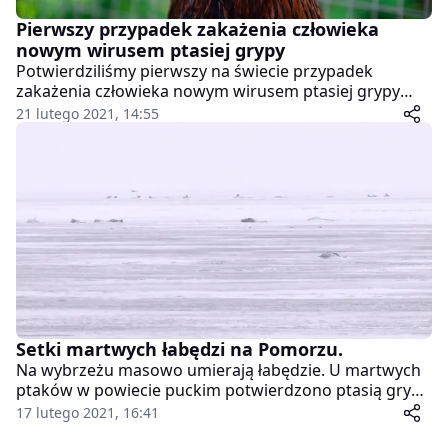
Pierwszy przypadek zakażenia człowieka
nowym wirusem ptasiej grypy
Potwierdziliśmy pierwszy na świecie przypadek
zakażenia człowieka nowym wirusem ptasiej grypy
A(H5N8) – poinformował rosyjski Rospotriebnadzor,
21 lutego 2021, 14:55
urząd chroniący prawa konsumentów, również w
sferze zdrowia. Jak przekazała szefowa urzędu Anna
Popowa, zakażeni to pracownicy fermy drobiu.
Setki martwych łabędzi na Pomorzu.
Na wybrzeżu masowo umierają łabędzie. U martwych
ptaków w powiecie puckim potwierdzono ptasią grypę
– poinformował powiatowy lekarz weterynarii w
17 lutego 2021, 16:41
Pucku. Służby apelują o niezbliżanie się do ptaków w