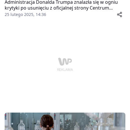
Administracja Donalda Trumpa znalazła się w ogniu
krytyki po usunięciu z oficjalnej strony Centrum
Kontroli i Prewencji Chorób (CDC) informacji o
25 lutego 2025, 14:36
przypadkach przenoszenia wirusa ptasiej grypy H5N1
z kotów na ludzi. Decyzja ta wywołała falę niepokoju w
środowisku naukowym oraz zarzuty o ingerencję
polityczną w niezależność amerykańskiej instytucji
zdrowotnej.