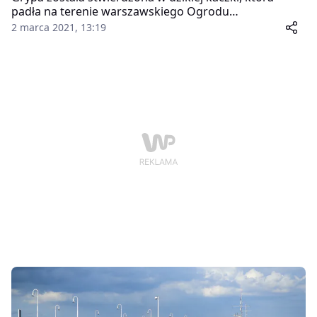
padła na terenie warszawskiego Ogrodu
Zoologicznego – poinformował we wtorek PAP Główny
2 marca 2021, 13:19
Lekarz Weterynarii Bogdan Konopka. Obecność wirusa
tej choroby (HPAI) została potwierdzona przez
laboratorium Instytutu Weterynaryjnego w Puławach.