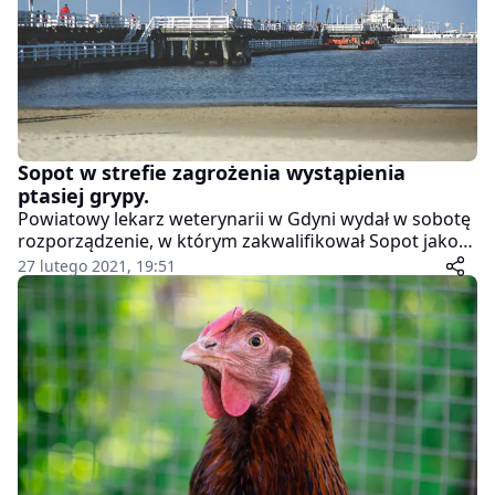
Sopot w strefie zagrożenia wystąpienia
ptasiej grypy.
Powiatowy lekarz weterynarii w Gdyni wydał w sobotę
rozporządzenie, w którym zakwalifikował Sopot jako
obszar zagrożony wystąpieniem ptasiej grypy –
27 lutego 2021, 19:51
poinformowała rzeczniczka sopockiego magistratu
Izabela Heidrich.