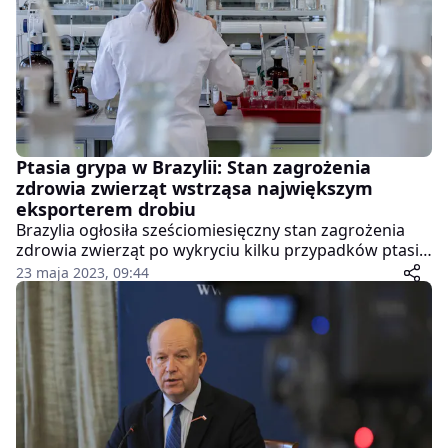
Ptasia grypa w Brazylii: Stan zagrożenia
zdrowia zwierząt wstrząsa największym
eksporterem drobiu
Brazylia ogłosiła sześciomiesięczny stan zagrożenia
zdrowia zwierząt po wykryciu kilku przypadków ptasiej
grypy u dzikiego ptactwa. Władze donoszą, że siedem
23 maja 2023, 09:44
przypadków zgłoszono w stanie Espirito Santo, a
kolejny wykryto w stanie Rio de Janeiro.