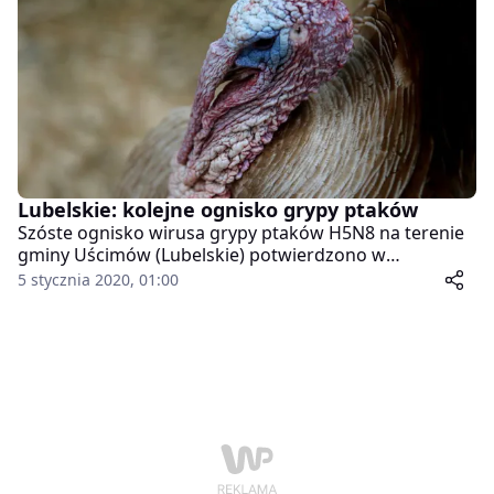
tysięcy ptaków.
Lubelskie: kolejne ognisko grypy ptaków
Szóste ognisko wirusa grypy ptaków H5N8 na terenie
gminy Uścimów (Lubelskie) potwierdzono w
gospodarstwie hodującym indyki w miejscowości
5 stycznia 2020, 01:00
Drozdówka. To ósme ognisko tej choroby w woj.
lubelskim.