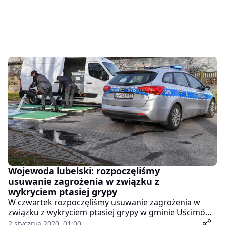
Wojewoda lubelski: rozpoczęliśmy
usuwanie zagrożenia w związku z
wykryciem ptasiej grypy
W czwartek rozpoczęliśmy usuwanie zagrożenia w
związku z wykryciem ptasiej grypy w gminie Uścimów
– poinformował na konferencji wojewoda lubelski Lech
2 stycznia 2020, 01:00