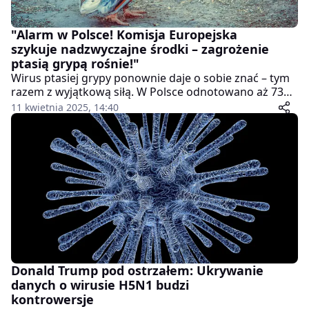
"Alarm w Polsce! Komisja Europejska
szykuje nadzwyczajne środki – zagrożenie
ptasią grypą rośnie!"
Wirus ptasiej grypy ponownie daje o sobie znać – tym
razem z wyjątkową siłą. W Polsce odnotowano aż 73
ogniska choroby, z czego ponad 50 tylko w
11 kwietnia 2025, 14:40
województwach mazowieckim i wielkopolskim.
Sytuacja jest na tyle poważna, że Komisja Europejska
planuje wprowadzenie nadzwyczajnych środków
bezpieczeństwa w kilku regionach kraju.
Donald Trump pod ostrzałem: Ukrywanie
danych o wirusie H5N1 budzi
kontrowersje