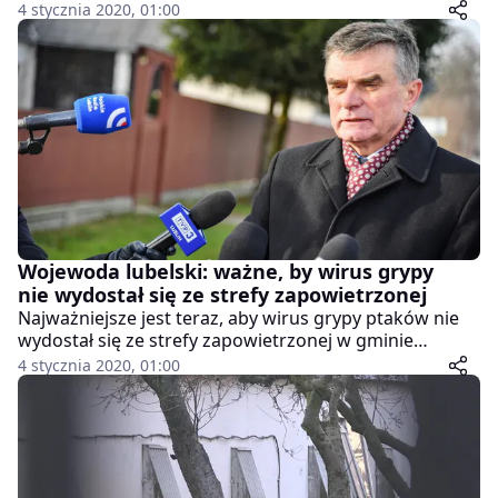
przekazał w sobotę PAP wojewódzki lekarz weterynarii
4 stycznia 2020, 01:00
w Poznaniu Andrzej Żarnecki. Martwe kury będą
wywożone w sobotę i niedzielę.
Wojewoda lubelski: ważne, by wirus grypy
nie wydostał się ze strefy zapowietrzonej
Najważniejsze jest teraz, aby wirus grypy ptaków nie
wydostał się ze strefy zapowietrzonej w gminie
Uścimów (Lubelskie) – powiedział wojewoda lubelski
4 stycznia 2020, 01:00
Lech Sprawka. W gminie tej wykryto wirus grypy
ptaków w pięciu gospodarstwach hodujących indyki i
perlice.