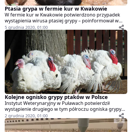
Ptasia grypa w fermie kur w Kwakowie
W fermie kur w Kwakowie potwierdzono przypadek
wystąpienia wirusa ptasiej grypy – poinformował w
sobotę wójt gminy Kobylnica Leszek Kuliński. Podał, że
5 grudnia 2020, 01:00
konieczne jest wprowadzenie zasad bioasekuracji w
obszarze 10 km od ogniska choroby.
Kolejne ognisko grypy ptaków w Polsce
Instytut Weterynaryjny w Puławach potwierdził
wystąpienie drugiego w tym półroczu ogniska grypy
ptaków. 34. ognisko wykryte w 2020 r. stwierdzono w
2 grudnia 2020, 01:00
powiecie siedleckim, na fermie indyków, gdzie znajduje
się ponad 117 tys. ptaków.