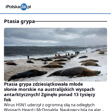
ptasia grypa
Ptasia grypa zdziesiątkowała młode
słonie morskie na australijskich wyspach
antarktycznych! Zginęło ponad 13 tysięcy
fok
Wirus H5N1 uderzył z ogromną siłą na odległych
Wyspach Heard i McDonalda. Naukowcy biją na alarm