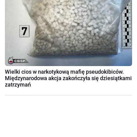
Wielki cios w narkotykową mafię pseudokibiców.
Międzynarodowa akcja zakończyła się dziesiątkami
zatrzymań