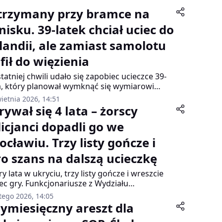
trzymany przy bramce na
nisku. 39-latek chciał uciec do
landii, ale zamiast samolotu
fił do więzienia
tatniej chwili udało się zapobiec ucieczce 39-
a, który planował wymknąć się wymiarowi
wiedliwości. Mężczyzna został zatrzymany
ietnia 2026, 14:51
z kryminalnych dosłownie przy bramce na hali
rywał się 4 lata – żorscy
tów lotniska, gdy czekał na lot do Holandii.
licjanci dopadli go we
ocławiu. Trzy listy gończe i
ro szans na dalszą ucieczkę
ry lata w ukryciu, trzy listy gończe i wreszcie
ec gry. Funkcjonariusze z Wydziału
inalnego Komendy Miejskiej Policji w Żorach
tego 2026, 14:05
zymali 27-letniego mieszkańca powiatu
zymiesięczny areszt dla
isławskiego, który od 2022 roku unikał