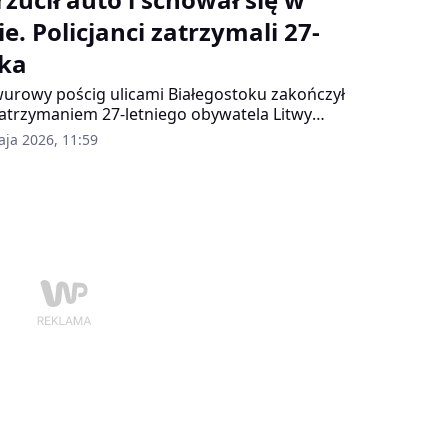
ie. Policjanci zatrzymali 27-
tka
urowy pościg ulicami Białegostoku zakończył
zatrzymaniem 27-letniego obywatela Litwy
jrzanego o kradzież luksusowego
aja 2026, 11:59
chodu. Mężczyzna próbował uciec
cjantom, porzucił auto i schował się w lesie,
ak po krótkich poszukiwaniach został
leziony i zatrzymany.