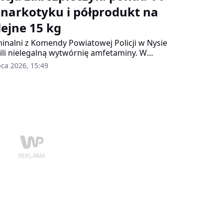
 narkotyku i półprodukt na
lejne 15 kg
inalni z Komendy Powiatowej Policji w Nysie
ili nielegalną wytwórnię amfetaminy. W
ch akcji zabezpieczyli ogromne ilości
pca 2026, 15:49
otyków, półprodukt oraz gotówkę. Trzech
zyzn w wieku 27, 36 i 38 lat usłyszało zarzuty i
iło na trzy miesiące do aresztu.