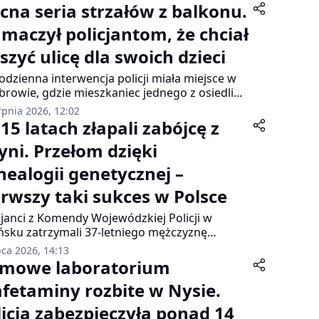
cna seria strzałów z balkonu.
umaczył policjantom, że chciał
szyć ulicę dla swoich dzieci
odzienna interwencja policji miała miejsce w
rowie, gdzie mieszkaniec jednego z osiedli
anowił sam rozprawić się z hałasem
rpnia 2026, 12:02
egającym z ulicy. Zamiast zgłosić problem
15 latach złapali zabójcę z
wiednim służbom, sięgnął po wiatrówkę i
yni. Przełom dzięki
ął strzelać do przejeżdżających samochodów.
nealogii genetycznej –
erwszy taki sukces w Polsce
cjanci z Komendy Wojewódzkiej Policji w
sku zatrzymali 37-letniego mężczyznę
jrzanego o zabójstwo, do którego doszło 23
pca 2026, 14:13
pnia 2011 roku w Gdyni. Sprawca przyznał się
mowe laboratorium
brodni. Sąd zastosował wobec niego
fetaminy rozbite w Nysie.
miesięczny areszt. Grozi mu nawet dożywocie.
licja zabezpieczyła ponad 14