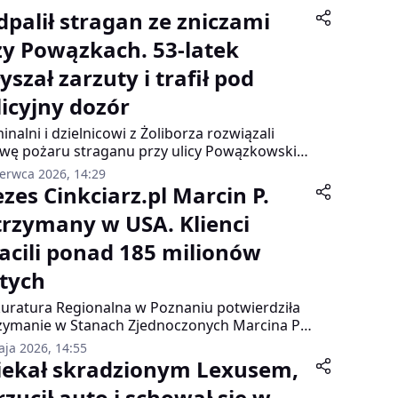
dpalił stragan ze zniczami
zy Powązkach. 53-latek
yszał zarzuty i trafił pod
licyjny dozór
inalni i dzielnicowi z Żoliborza rozwiązali
wę pożaru straganu przy ulicy Powązkowskiej.
ilku tygodniach intensywnych działań
zerwca 2026, 14:29
zymali 53-letniego mężczyznę, który jest
ezes Cinkciarz.pl Marcin P.
jrzany o umyślne podpalenie.
trzymany w USA. Klienci
racili ponad 185 milionów
otych
uratura Regionalna w Poznaniu potwierdziła
zymanie w Stanach Zjednoczonych Marcina P.,
esa i współwłaściciela popularnego
aja 2026, 14:55
rnetowego kantoru Cinkciarz.pl. Mężczyzna
iekał skradzionym Lexusem,
ał schwytany w ramach międzynarodowej
rzucił auto i schował się w
edury ekstradycyjnej.