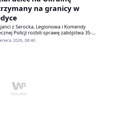
trzymany na granicy w
dyce
cjanci z Serocka, Legionowa i Komendy
ecznej Policji rozbili sprawę zabójstwa 35-
iego obywatela Ukrainy. Kluczowym
zerwca 2026, 08:40
ntem było zatrzymanie 21-letniego
jrzanego na przejściu granicznym w Medyce.