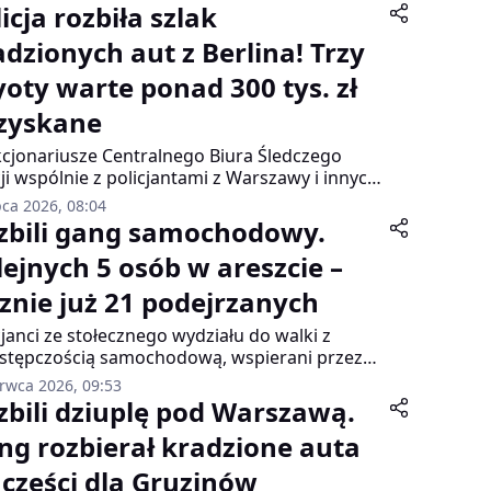
icja rozbiła szlak
adzionych aut z Berlina! Trzy
yoty warte ponad 300 tys. zł
zyskane
cjonariusze Centralnego Biura Śledczego
cji wspólnie z policjantami z Warszawy i innych
wieckich jednostek odnieśli spektakularny
pca 2026, 08:04
es w walce z międzynarodową
zbili gang samochodowy.
stępczością samochodową. W ciągu kilku
lejnych 5 osób w areszcie –
dni odzyskali trzy samochody marki Toyota
dzione w stolicy Niemiec.
cznie już 21 podejrzanych
cjanci ze stołecznego wydziału do walki z
stępczością samochodową, wspierani przez
rterrorystów i funkcjonariuszy kilku innych
erwca 2026, 09:53
ów, uderzyli ponownie w zorganizowaną
zbili dziuplę pod Warszawą.
ę specjalizującą się w kradzieżach aut i
ng rozbierał kradzione auta
rstwie. W ramach śledztwa prowadzonego od
 roku zatrzymano pięciu kolejnych mężczyzn.
 części dla Gruzinów