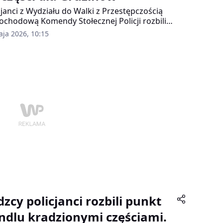
cjanci z Wydziału do Walki z Przestępczością
chodową Komendy Stołecznej Policji rozbili
anizowaną grupę, która specjalizowała się w
aja 2026, 10:15
iórce skradzionych samochodów i sprzedaży
części za granicę.
dzcy policjanci rozbili punkt
ndlu kradzionymi częściami.