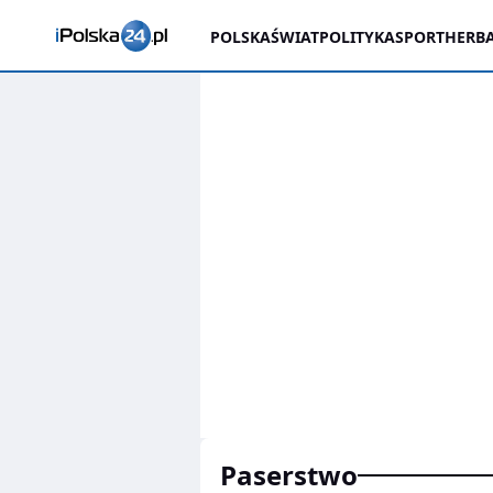
POLSKA
ŚWIAT
POLITYKA
SPORT
HERBA
paserstwo