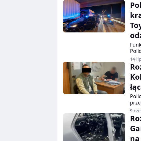
Pol
kr
To
od
Funk
Poli
mazo
14 li
sukc
Ro
prze
Ko
tygo
skra
łą
Poli
prze
kont
9 cz
pion
Ro
grup
Ga
pase
2023
na