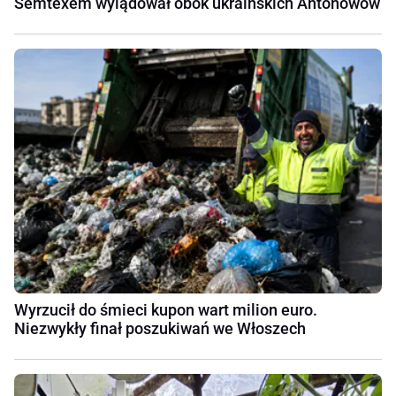
Semtexem wylądował obok ukraińskich Antonowów
Wyrzucił do śmieci kupon wart milion euro.
Niezwykły finał poszukiwań we Włoszech