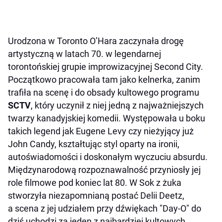
Urodzona w Toronto O’Hara zaczynała drogę
artystyczną w latach 70. w legendarnej
torontońskiej grupie improwizacyjnej Second City.
Początkowo pracowała tam jako kelnerka, zanim
trafiła na scenę i do obsady kultowego programu
SCTV
, który uczynił z niej jedną z najważniejszych
twarzy kanadyjskiej komedii. Występowała u boku
takich legend jak Eugene Levy czy nieżyjący już
John Candy, kształtując styl oparty na ironii,
autoświadomości i doskonałym wyczuciu absurdu.
Międzynarodową rozpoznawalność przyniosły jej
role filmowe pod koniec lat 80. W Sok z żuka
stworzyła niezapomnianą postać Delii Deetz,
a scena z jej udziałem przy dźwiękach "Day-O" do
dziś uchodzi za jeden z najbardziej kultowych