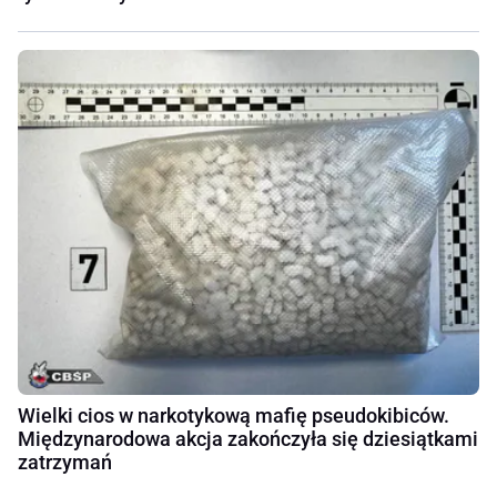
Wielki cios w narkotykową mafię pseudokibiców.
Międzynarodowa akcja zakończyła się dziesiątkami
zatrzymań