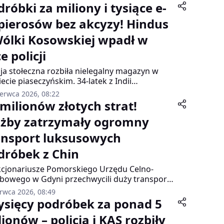
róbki za miliony i tysiące e-
pierosów bez akcyzy! Hindus
Wólki Kosowskiej wpadł w
e policji
cja stołeczna rozbiła nielegalny magazyn w
ecie piaseczyńskim. 34-latek z Indii
chowywał tysiące fałszywych produktów
zerwca 2026, 08:22
ych marek oraz ogromną ilość nielegalnych
 milionów złotych strat!
idów.
użby zatrzymały ogromny
ansport luksusowych
dróbek z Chin
cjonariusze Pomorskiego Urzędu Celno-
bowego w Gdyni przechwycili duży transport
abianych torebek damskich znanych marek.
erwca 2026, 08:49
ener przypłynął z Chin i miał być dalej
tysięcy podróbek za ponad 5
sportowany na Ukrainę.
ionów – policja i KAS rozbiły