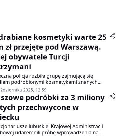
drabiane kosmetyki warte 25
n zł przejęte pod Warszawą.
zej obywatele Turcji
trzymani
eczna policja rozbiła grupę zajmującą się
dlem podrobionymi kosmetykami znanych
towych marek. Funkcjonariusze Wydziału do
ździernika 2025, 12:59
i z Przestępczością Gospodarczą Komendy
uszowe podróbki za 3 miliony
ecznej Policji zatrzymali trzech obywateli Turcji.
otych przechwycone w
norynkowa wartość przejętego towaru sięga
ilionów złotych.
iecku
cjonariusze lubuskiej Krajowej Administracji
bowej udaremnili próbę wprowadzenia na