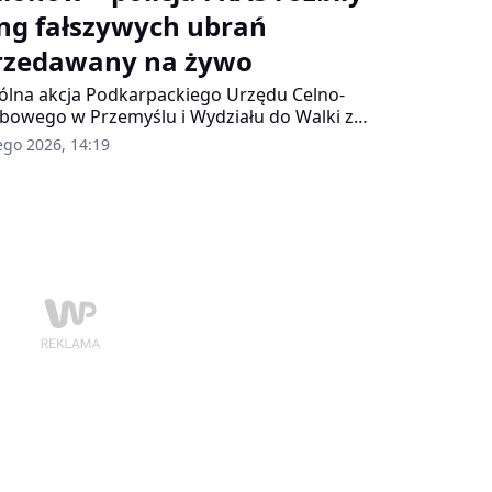
ng fałszywych ubrań
rzedawany na żywo
lna akcja Podkarpackiego Urzędu Celno-
bowego w Przemyślu i Wydziału do Walki z
stępczością Gospodarczą Komendy
ego 2026, 14:19
wódzkiej Policji w Radomiu zakończyła się
takularnym sukcesem. Funkcjonariusze
widowali kanał sprzedaży podrabianych ubrań
rtości rynkowej przekraczającej 5,3 mln
ych.