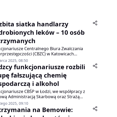
zbita siatka handlarzy
drobionych leków – 10 osób
trzymanych
cjonariusze Centralnego Biura Zwalczania
rprzestępczości (CBZC) w Katowicach
zymali dziesięciu członków zorganizowanej
arca 2025, 08:50
y przestępczej zajmującej się sprzedażą
dzcy funkcjonariusze rozbili
obionych leków i sterydów anabolicznych.
upę fałszującą chemię
stępcy wykorzystywali do tego zamknięte
y na komunikatorach, media społecznościowe
spodarczą i alkohol
 specjalnie stworzoną stronę internetową.
uje się, że grupa w zeszłym roku sprzedała
cjonariusze CBŚP w Łodzi, we współpracy z
abiane farmaceutyki o czarnorynkowej
ową Administracją Skarbową oraz Strażą
ości przekraczającej 8 milionów złotych.
iczną, zatrzymali pięć osób podejrzanych o
tego 2025, 09:10
adzenie nielegalnej produkcji chemii
trzymania na Bemowie:
odarczej i alkoholu. Gang podrabiał