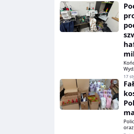
Po
pr
po
sz
ha
mi
Końc
Wydz
rozb
17 st
tym
Fa
jedn
kos
War
Pol
ma
Poli
oraz
zatr