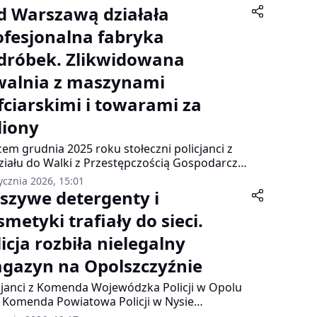
d Warszawą działała
ofesjonalna fabryka
dróbek. Zlikwidowana
walnia z maszynami
fciarskimi i towarami za
liony
em grudnia 2025 roku stołeczni policjanci z
iału do Walki z Przestępczością Gospodarczą
ili kolejną wytwórnię luksusowych podróbek –
ycznia 2026, 15:01
 razem ukrytą w niepozornym domu
łszywe detergenty i
orodzinnym w podwarszawskiej
metyki trafiały do sieci.
szawiance.
icja rozbiła nielegalny
gazyn na Opolszczyźnie
cjanci z Komenda Wojewódzka Policji w Opolu
 Komenda Powiatowa Policji w Nysie
zymali 30-letniego mieszkańca powiatu