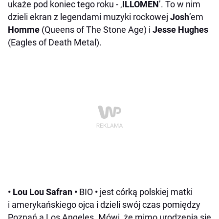
ukaże pod koniec tego roku - ‚
ILLOMEN
’. To w nim
dzieli ekran z legendami muzyki rockowej
Josh
’em
Homme
(Queens of The Stone Age) i
Jesse Hughes
(Eagles of Death Metal).
• Lou Lou Safran •
BIO
•
jest córką polskiej matki
i amerykańskiego ojca i dzieli swój czas pomiędzy
Poznań a Los Angeles. Mówi, że mimo urodzenia się