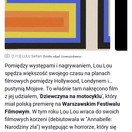
[
1
/15]
LULU Safran
Źródło zdjęć:
Licencjodawca |
Pomiędzy występami i nagrywaniem, Lou Lou
spędza większość swojego czasu na planach
filmowych pomiędzy Hollywood, Londynem i…
pustynią Mojave. To właśnie tam nakręcono film
z jej udziałem, '
Dziewczyna na motocyklu
’, który
miał polską premierę na
Warszawskim Festiwalu
Filmowym
. W tym roku Lou Lou wraca do swoich
filmowych korzeni (debiutowała w "Annabelle:
Narodziny zła") występując w horrorze, który się