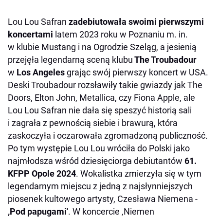
Lou Lou Safran
zadebiutowała swoimi pierwszymi
koncertami
latem 2023 roku w Poznaniu m. in.
w klubie Mustang i na Ogrodzie Szeląg, a jesienią
przejęła legendarną sceną klubu
The Troubadour
w
Los Angeles
grając swój pierwszy koncert w USA.
Deski Troubadour rozsławiły takie gwiazdy jak The
Doors, Elton John, Metallica, czy Fiona Apple, ale
Lou Lou Safran nie dała się speszyć historią sali
i zagrała z pewnością siebie i brawurą, która
zaskoczyła i oczarowała zgromadzoną publiczność.
Po tym występie Lou Lou wróciła do Polski jako
najmłodsza wśród dziesięciorga debiutantów
61.
KFPP Opole 2024
. Wokalistka zmierzyła się w tym
legendarnym miejscu z jedną z najsłynniejszych
piosenek kultowego artysty, Czesława Niemena -
‚Pod papugami'
. W koncercie ‚Niemen