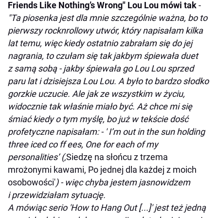
Friends Like Nothing’s Wrong" Lou Lou mówi tak
-
"Ta piosenka jest dla mnie szczególnie ważna, bo to
pierwszy rocknrollowy utwór, który napisałam kilka
lat temu, więc kiedy ostatnio zabrałam się do jej
nagrania, to czułam się tak jakbym śpiewała duet
z samą sobą - jakby śpiewała go Lou Lou sprzed
paru lat i dzisiejsza Lou Lou. A było to bardzo słodko
gorzkie uczucie. Ale jak ze wszystkim w życiu,
widocznie tak właśnie miało być. Aż chce mi się
śmiać kiedy o tym myślę, bo już w tekście dość
profetyczne napisałam: - ' I’m out in the sun holding
three iced co ff ees, One for each of my
personalities’ (‚
Siedzę na słońcu z trzema
mrożonymi kawami, Po jednej dla każdej z moich
osobowości'
) - więc chyba jestem jasnowidzem
i przewidziałam sytuację.
A mówiąc serio 'How to Hang Out [...]' jest też jedną