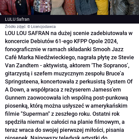
LULU Safran
Źródło zdjęć: © Licencjodawca
LOU LOU SAFRAN na dużej scenie zadebiutowała w
koncercie Debiutów 61-ego KFPP Opole 2024,
fonograficznie w ramach składanki Smooh Jazz
Café Marka Niedźwieckiego, nagrała płytę ze Stevie
Van Zandtem - aktywistą, aktorem 'The Sopranos’,
gitarzystą i szefem muzycznym zespołu Bruce’a
Springsteena, koncertowała z perkusistą System Of
A Down, a współpraca z reżyserem Jamess’em
Gunnem zaowocowała ich wspólną post-punkową
piosenką, którą można usłyszeć w amerykańskim
filmie "Superman" z zeszłego roku. Ostatni rok
spędziła niemal w całości na planie filmowym, a
teraz wraca do swojej pierwszej miłości, pisania
piosenek. Najnowszy teledysk artystki do