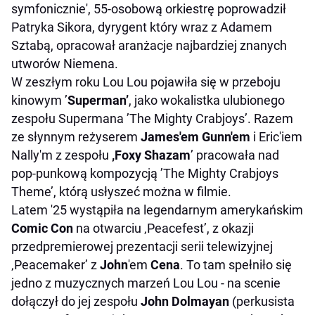
symfonicznie', 55-osobową orkiestrę poprowadził
Patryka Sikora, dyrygent który wraz z Adamem
Sztabą, opracował aranżacje najbardziej znanych
utworów Niemena.
W zeszłym roku Lou Lou pojawiła się w przeboju
kinowym ’
Superman’
, jako wokalistka ulubionego
zespołu Supermana ’The Mighty Crabjoys’. Razem
ze słynnym reżyserem
James'em Gunn'em
i Eric'iem
Nally'm z zespołu
‚Foxy Shazam
’ pracowała nad
pop-punkową kompozycją ’The Mighty Crabjoys
Theme’, którą usłyszeć można w filmie.
Latem '25 wystąpiła na legendarnym amerykańskim
Comic Con
na otwarciu ‚Peacefest’, z okazji
przedpremierowej prezentacji serii telewizyjnej
‚Peacemaker’ z
John
'em
Cena
. To tam spełniło się
jedno z muzycznych marzeń Lou Lou - na scenie
dołączył do jej zespołu
John Dolmayan
(perkusista