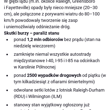
W głębi lądu (m.in. okolice Raleigh, Greensboro
i Fayetteville) opady były nieco mniejsze (20–30
cm), ale połączone z porywami wiatru do 80–100
km/h powodowały tworzenie się zasp
i uniemożliwiały odśnieżanie dróg.
Skutki burzy – paraliż stanu
ponad
1,2 mln odbiorców
bez prądu (stan na
niedzielę wieczorem)
zamknięte niemal wszystkie autostrady
międzystanowe I-40, I-95 i I-85 na odcinkach
w Karolinie Północnej
ponad
2500 wypadków drogowych
od piątku (w
tym kilkadziesiąt z ofiarami śmiertelnymi)
odwołane setki lotów z lotnisk Raleigh-Durham
(RDU) i Wilmington (ILM)
stanowy stan wyjątkowy ogłoszony już