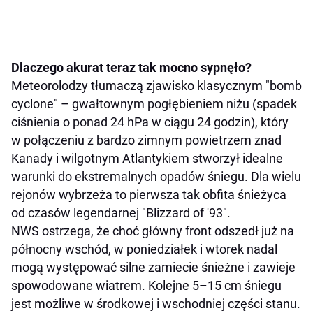
Dlaczego akurat teraz tak mocno sypnęło?
Meteorolodzy tłumaczą zjawisko klasycznym "bomb
cyclone" – gwałtownym pogłębieniem niżu (spadek
ciśnienia o ponad 24 hPa w ciągu 24 godzin), który
w połączeniu z bardzo zimnym powietrzem znad
Kanady i wilgotnym Atlantykiem stworzył idealne
warunki do ekstremalnych opadów śniegu. Dla wielu
rejonów wybrzeża to pierwsza tak obfita śnieżyca
od czasów legendarnej "Blizzard of '93".
NWS ostrzega, że choć główny front odszedł już na
północny wschód, w poniedziałek i wtorek nadal
mogą występować silne zamiecie śnieżne i zawieje
spowodowane wiatrem. Kolejne 5–15 cm śniegu
jest możliwe w środkowej i wschodniej części stanu.