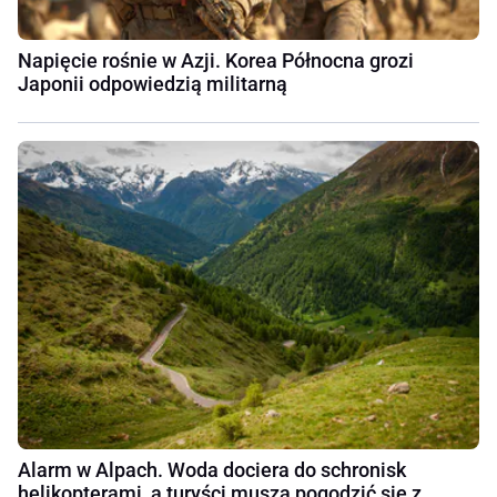
Napięcie rośnie w Azji. Korea Północna grozi
Japonii odpowiedzią militarną
Alarm w Alpach. Woda dociera do schronisk
helikopterami, a turyści muszą pogodzić się z