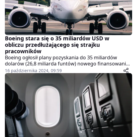
Boeing stara się o 35 miliardów USD w
obliczu przedłużającego się strajku
pracowników
Boeing ogłosił plany pozyskania do 35 miliardów
dolarów (26,8 miliarda funtów) nowego finansowania,
aby złagodzić skutki kosztownego strajku, który trwa
16 października 2024, 09:59
już drugi miesiąc. Strajk, w którym uczestniczy ponad
30 tysięcy pracowników firmy, przynosi znaczące
straty finansowe, a negocjacje między firmą a
związkami zawodowymi załamały się w zeszłym
tygodniu.