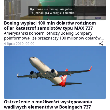
Boeing wypłaci 100 mln dolarów rodzinom
ofiar katastrof samolotów typu MAX 737
Amerykański koncern lotniczy Boeing Company
poinformował, że przeznaczy 100 milionów dolarów
na pomoc rodzinom ofiar dwóch ostatnich katastrof
4 lipca 2019, 02:00
samolotów typu MAX 737. Władze spółki zapewniają,
że fundusze będą wypłacane poszkodowanym przez
wiele lat. W dwóch katastrofach samolotów firmy
Boeing, do których doszło w ostatnich miesiącach,
zginęło łącznie 346 osób.
Ostrzeżenie o możliwości występowania
wadliwych elementów w Boeingach 737