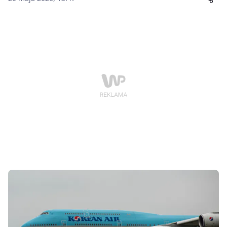
przywódcą Xi Jinpingiem w Pekinie.Według
komunikatu chińskiego Ministerstwa Handlu, w
ramach umowy Stany Zjednoczone zagwarantują
dostawy części i podzespołów do silników lotniczych.
Obie strony zadeklarowały również chęć przedłużenia
obowiązującego rozejmu taryfowego oraz dalszych
obniżek ceł na chińskie towary o wartości co najmniej
30 miliardów dolarów.