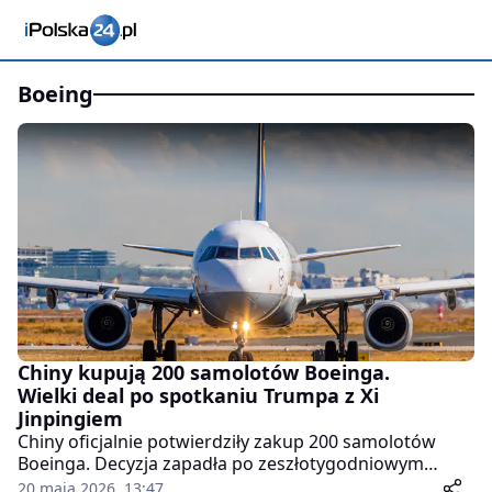
boeing
Chiny kupują 200 samolotów Boeinga.
Wielki deal po spotkaniu Trumpa z Xi
Jinpingiem
Chiny oficjalnie potwierdziły zakup 200 samolotów
Boeinga. Decyzja zapadła po zeszłotygodniowym
spotkaniu prezydenta USA Donalda Trumpa z chińskim
20 maja 2026, 13:47