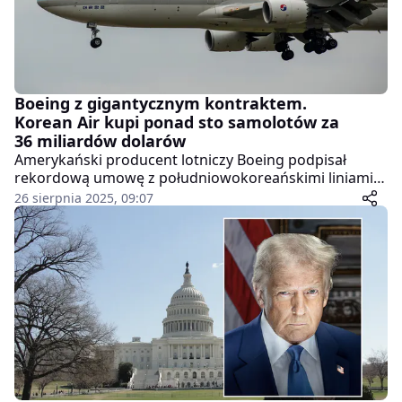
Boeing z gigantycznym kontraktem.
Korean Air kupi ponad sto samolotów za
36 miliardów dolarów
Amerykański producent lotniczy Boeing podpisał
rekordową umowę z południowokoreańskimi liniami
Korean Air. Kontrakt wart około 36 miliardów dolarów
26 sierpnia 2025, 09:07
obejmuje dostawę 103 maszyn pasażerskich i
transportowych, które mają wzmocnić flotę
przewoźnika w kluczowym momencie – tuż przed fuzją
z Asiana Airlines.