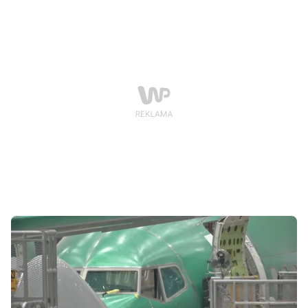
spadać na domy i podwórka na przedmieściach miasta
Broomfield. Na pokładzie było 241 osób.