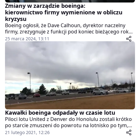
Zmiany w zarządzie boeinga:
kierownictwo firmy wymienione w obliczu
kryzysu
Boeing ogłosił, że Dave Calhoun, dyrektor naczelny
firmy, zrezygnuje z funkcji pod koniec bieżącego roku,
reagując na narastający kryzys bezpieczeństwa, który
25 marca 2024, 13:11
rzucił cień na reputację przedsiębiorstwa. To kolejny
etap turbulencji w zarządzaniu amerykańskim
gigantem lotniczym, który zmaga się z problemami
bezpieczeństwa i jakości produkcji.
Kawałki boeinga odpadały w czasie lotu
Piloci lotu United z Denver do Honolulu zostali krótko
po starcie zmuszeni do powrotu na lotnisko po tym,
gdy awarii uległ jeden z silników maszyny. Najpierw
21 lutego 2021, 12:26
nastąpił wybuch, po nim elementy samolotu zaczęły