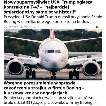
Nowy supermyśliwiec USA. Trump ogłasza
kontrakt na F-47 – "najbardziej
śmiercionośny samolot w historii"
Prezydent USA Donald Trump ogłosił przyznanie firmie
Boeing wielomiliardowego kontraktu na budowę
nowego, futurystycznego myśliwca F-47 w ramach
22 marca 2025, 11:23
programu Next Generation Air Dominance (NGAD).
Podczas wystąpienia w Białym Domu nazwał nową
maszynę "najbardziej śmiercionośnym samolotem, jaki
kiedykolwiek zbudowano".
Wstępne porozumienie w sprawie
zakończenia strajku w firmie Boeing –
kluczowy krok w negocjacjach
Po pięciu tygodniach trwającego strajku, w którym
brało udział 33 tysiące pracowników firmy Boeing,