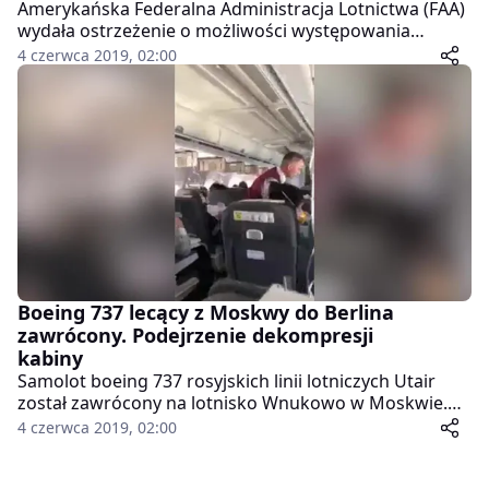
Amerykańska Federalna Administracja Lotnictwa (FAA)
wydała ostrzeżenie o możliwości występowania
wadliwego elementu skrzydła w Boeingach 737, także
4 czerwca 2019, 02:00
w tymczasowo uziemionych modeli 737 MAX. Maszyny
tego drugiego typu zostały wycofane z eksploatacji po
dwóch katastrofach lotniczych z ich udziałem.
Przedstawiciele koncernu Boeing potwierdzili, że
zidentyfikowano 21 samolotów typu 737, które mogą
mieć feralną część, oraz że zalecono liniom lotniczym
sprawdzenie dodatkowych 112 maszyn.
Boeing 737 lecący z Moskwy do Berlina
zawrócony. Podejrzenie dekompresji
kabiny
Samolot boeing 737 rosyjskich linii lotniczych Utair
został zawrócony na lotnisko Wnukowo w Moskwie.
Przyczyną było podejrzenie dekompresji kabiny. Nie
4 czerwca 2019, 02:00
wiadomo, czy rzeczywiście pokład rozszczelnił się, czy
doszło jedynie do awarii czujnika. Na filmie z pokładu