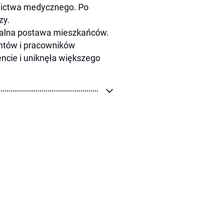
nictwa medycznego. Po
zy.
zialna postawa mieszkańców.
antów i pracowników
cie i uniknęła większego