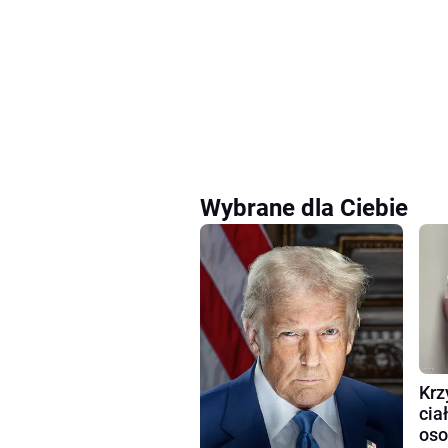
Wybrane dla Ciebie
Krz
cia
oso