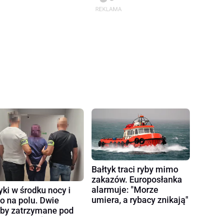
Bałtyk traci ryby mimo
zakazów. Europosłanka
alarmuje: "Morze
yki w środku nocy i
umiera, a rybacy znikają"
ło na polu. Dwie
by zatrzymane pod