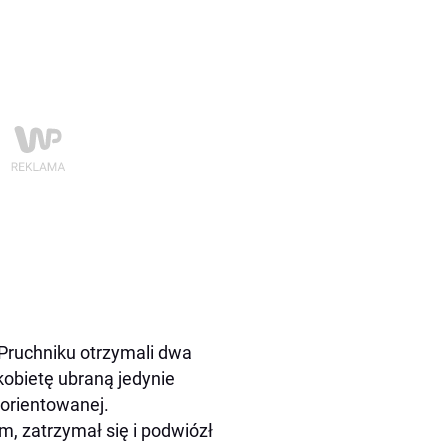
w Pruchniku otrzymali dwa
kobietę ubraną jedynie
zorientowanej.
, zatrzymał się i podwiózł