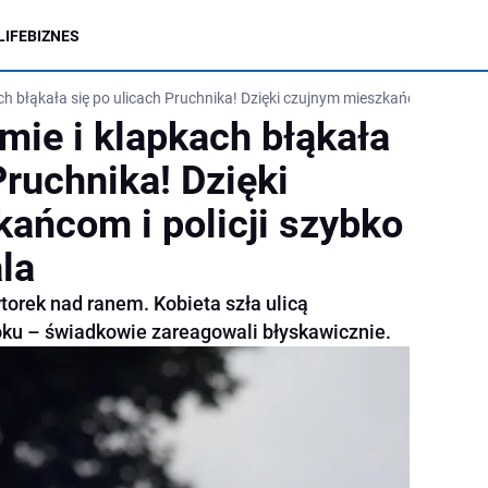
LIFE
BIZNES
ch błąkała się po ulicach Pruchnika! Dzięki czujnym mieszkańcom i policji 
mie i klapkach błąkała
Pruchnika! Dzięki
ańcom i policji szybko
ala
orek nad ranem. Kobieta szła ulicą
ku – świadkowie zareagowali błyskawicznie.