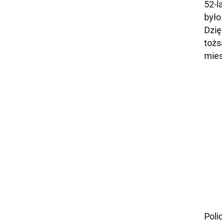
52-l
było
Dzię
tożs
mies
Poli