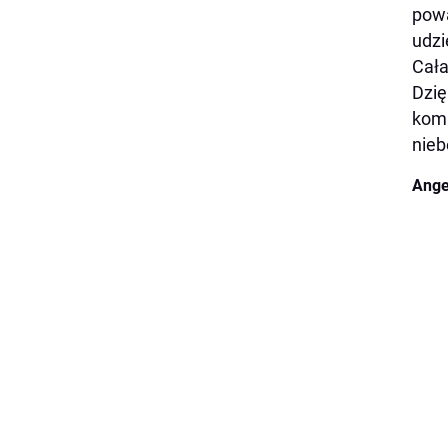
powa
udzi
Cała
Dzię
komi
nieb
Ange