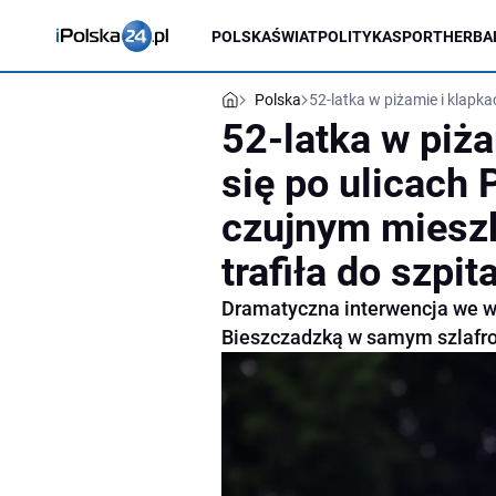
POLSKA
ŚWIAT
POLITYKA
SPORT
HERBA
Polska
52-latka w piżamie i klapka
52-latka w piża
się po ulicach 
czujnym mieszk
trafiła do szpit
Dramatyczna interwencja we wt
Bieszczadzką w samym szlafro