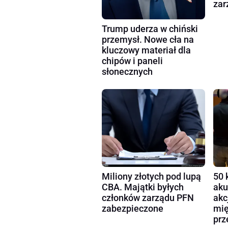
zar
Trump uderza w chiński
przemysł. Nowe cła na
kluczowy materiał dla
chipów i paneli
słonecznych
Miliony złotych pod lupą
50 
CBA. Majątki byłych
aku
członków zarządu PFN
akc
zabezpieczone
mię
prz