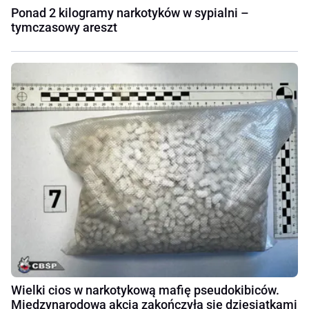
Ponad 2 kilogramy narkotyków w sypialni –
tymczasowy areszt
Wielki cios w narkotykową mafię pseudokibiców.
Międzynarodowa akcja zakończyła się dziesiątkami