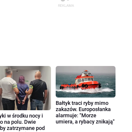
Bałtyk traci ryby mimo
zakazów. Europosłanka
alarmuje: "Morze
yki w środku nocy i
umiera, a rybacy znikają"
ło na polu. Dwie
by zatrzymane pod