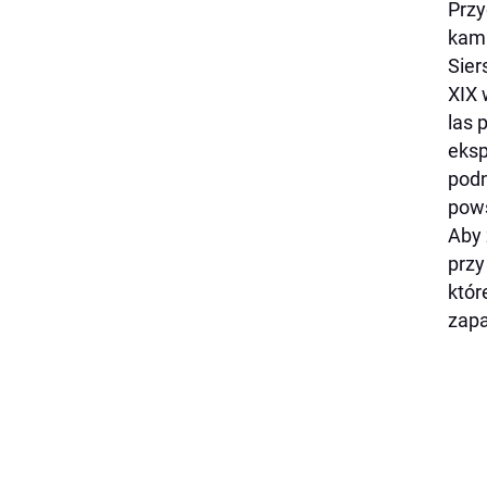
Przy
kami
Sier
XIX 
las 
eksp
podn
pows
Aby 
przy
któr
zapa