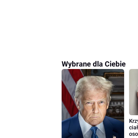
Wybrane dla Ciebie
Krz
cia
oso