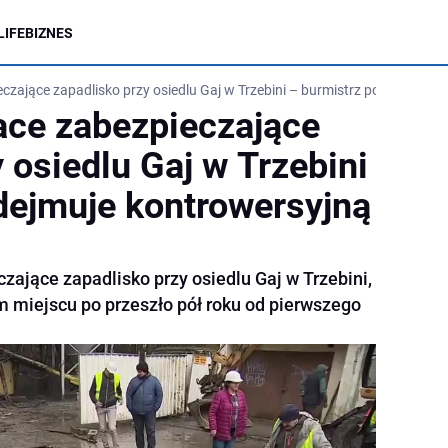
LIFE
BIZNES
zające zapadlisko przy osiedlu Gaj w Trzebini – burmistrz podejmuje k
ace zabezpieczające
 osiedlu Gaj w Trzebini
dejmuje kontrowersyjną
zające zapadlisko przy osiedlu Gaj w Trzebini,
m miejscu po przeszło pół roku od pierwszego