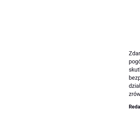
Zdar
pogó
skut
bezp
dzia
zró
Reda