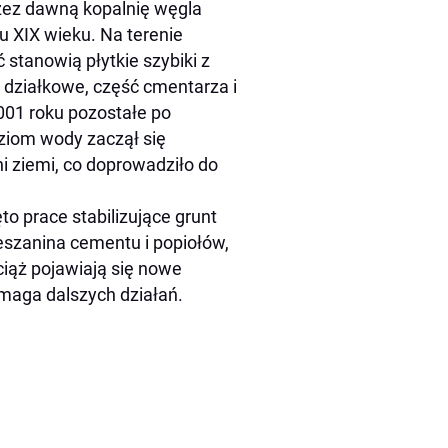
zez dawną kopalnię węgla
 XIX wieku. Na terenie
stanowią płytkie szybiki z
 działkowe, część cmentarza i
2001 roku pozostałe po
oziom wody zaczął się
i ziemi, co doprowadziło do
o prace stabilizujące grunt
eszanina cementu i popiołów,
ciąż pojawiają się nowe
ymaga dalszych działań.