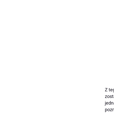
Z te
zost
jedn
pozn