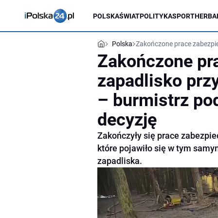
POLSKA
ŚWIAT
POLITYKA
SPORT
HERBA
Polska
Zakończone prace zabezpiec
Zakończone pr
zapadlisko przy
– burmistrz po
decyzję
Zakończyły się prace zabezpiec
które pojawiło się w tym samy
zapadliska.