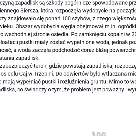
czyną zapadlisk są szkody pogórnicze spowodowane pr
ennego Siersza, która rozpoczęła wydobycie na początku
szy znajdowało się ponad 100 szybów, z czego większość 
wieku. Obszar wydobycia węgla obejmował m.in. ogródki
po wschodniej stronie osiedla. Po zamknięciu kopalni w 
loatacji pustki miały zostać wypełnione wodą, jednak p
osić, a woda zaczęła podchodzić coraz bliżej powierzchn
tania zapadlisk.
zabezpieczyć teren, gdzie powstają zapadliska, rozpoczęt
 osiedlu Gaj w Trzebini. Do odwiertów była wtłaczana mi
e mają wypełniać pustki i rozluźnienia gruntu. Mimo to w
dliska, co świadczy o tym, że problem jest poważny i w