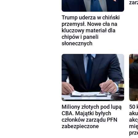
zar
Trump uderza w chiński
przemysł. Nowe cła na
kluczowy materiał dla
chipów i paneli
słonecznych
Miliony złotych pod lupą
50 
CBA. Majątki byłych
aku
członków zarządu PFN
akc
zabezpieczone
mię
prz