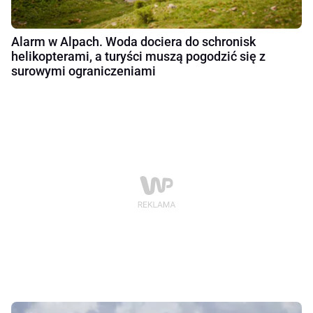
Alarm w Alpach. Woda dociera do schronisk
helikopterami, a turyści muszą pogodzić się z
surowymi ograniczeniami