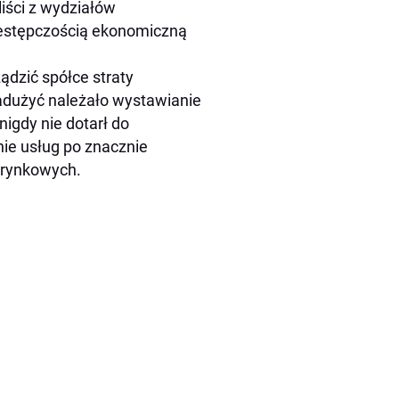
liści z wydziałów
zestępczością ekonomiczną
ądzić spółce straty
adużyć należało wystawianie
nigdy nie dotarł do
ie usług po znacznie
 rynkowych.