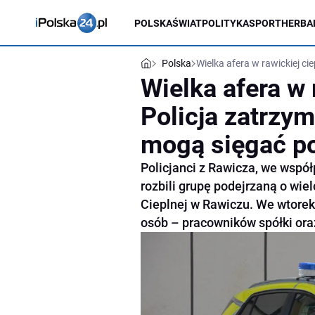
POLSKA
ŚWIAT
POLITYKA
SPORT
HERBA
Polska
Wielka afera w rawickiej ci
Wielka afera w 
Policja zatrzym
mogą sięgać po
Policjanci z Rawicza, we wspó
rozbili grupę podejrzaną o wi
Cieplnej w Rawiczu. We wtorek,
osób – pracowników spółki ora