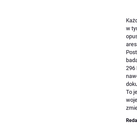
Każd
w ty
opus
are
Post
bada
296 
nawe
dok
To j
woje
zmie
Reda