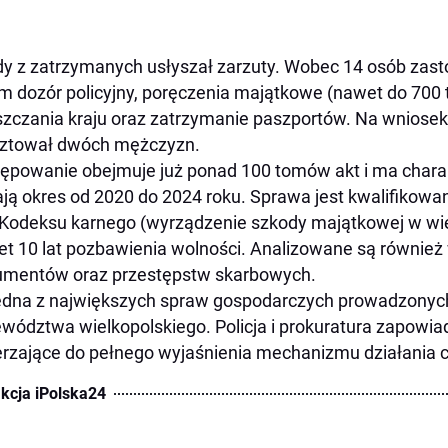
y z zatrzymanych usłyszał zarzuty. Wobec 14 osób zas
m dozór policyjny, poręczenia majątkowe (nawet do 700 t
zczania kraju oraz zatrzymanie paszportów. Na wniose
sztował dwóch mężczyzn.
ępowanie obejmuje już ponad 100 tomów akt i ma chara
ją okres od 2020 do 2024 roku. Sprawa jest kwalifikowan
Kodeksu karnego (wyrządzenie szkody majątkowej w wiel
t 10 lat pozbawienia wolności. Analizowane są również
umentów oraz przestępstw skarbowych.
edna z największych spraw gospodarczych prowadzonych 
wództwa wielkopolskiego. Policja i prokuratura zapowiad
rzające do pełnego wyjaśnienia mechanizmu działania ca
kcja iPolska24