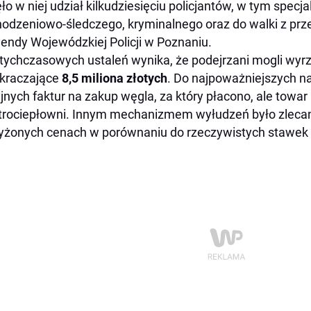
ło w niej udział kilkudziesięciu policjantów, w tym specja
odzeniowo-śledczego, kryminalnego oraz do walki z pr
ndy Wojewódzkiej Policji w Poznaniu.
tychczasowych ustaleń wynika, że podejrzani mogli wyrz
kraczające
8,5 miliona złotych
. Do najpoważniejszych n
yjnych faktur na zakup węgla, za który płacono, ale towar 
trociepłowni. Innym mechanizmem wyłudzeń było zlecan
żonych cenach w porównaniu do rzeczywistych stawek