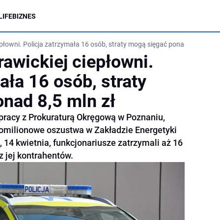
LIFE
BIZNES
epłowni. Policja zatrzymała 16 osób, straty mogą sięgać ponad 8,5 mln zł
rawickiej ciepłowni.
ała 16 osób, straty
nad 8,5 mln zł
łpracy z Prokuraturą Okręgową w Poznaniu,
elomilionowe oszustwa w Zakładzie Energetyki
 14 kwietnia, funkcjonariusze zatrzymali aż 16
z jej kontrahentów.