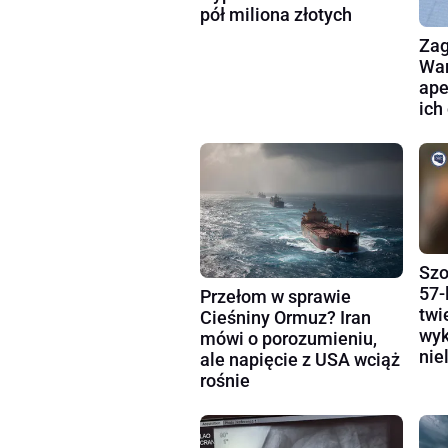
pół miliona złotych
Zag
War
ape
ich
Szo
57-
Przełom w sprawie
twi
Cieśniny Ormuz? Iran
wyk
mówi o porozumieniu,
nie
ale napięcie z USA wciąż
rośnie