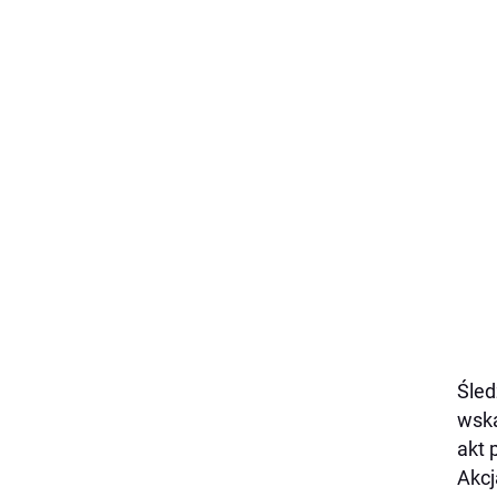
Śled
wska
akt 
Akcj