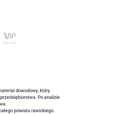
materiał dowodowy, który
rzedsiębiorstwa. Po analizie
twa.
 całego powiatu rawickiego.