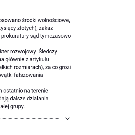
tosowano środki wolnościowe,
ysięcy złotych), zakaz
k prokuratury sąd tymczasowo
kter rozwojowy. Śledczy
a głównie z artykułu
kich rozmiarach), za co grozi
 wątki fałszowania
ostatnio na terenie
ają dalsze działania
łej grupy.