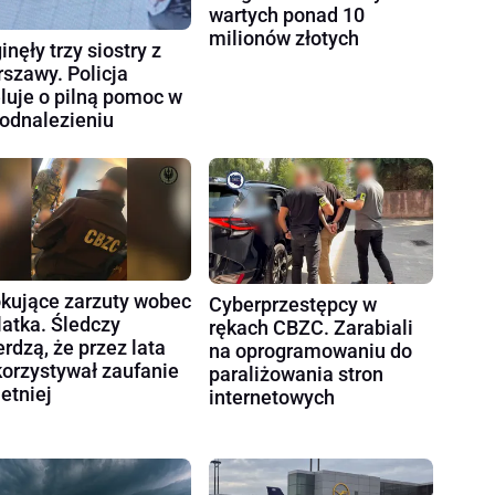
wartych ponad 10
milionów złotych
inęły trzy siostry z
szawy. Policja
luje o pilną pomoc w
 odnalezieniu
kujące zarzuty wobec
Cyberprzestępcy w
latka. Śledczy
rękach CBZC. Zarabiali
erdzą, że przez lata
na oprogramowaniu do
orzystywał zaufanie
paraliżowania stron
letniej
internetowych