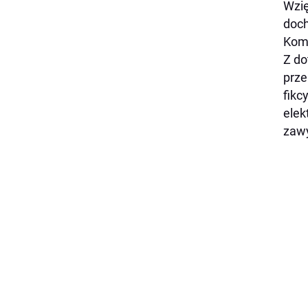
Wzię
doch
Kome
Z do
prze
fikc
elek
zawy