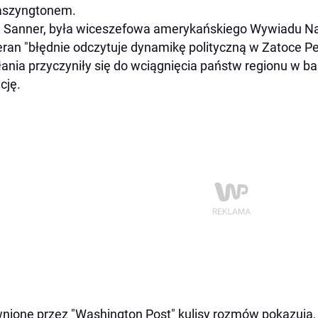
aszyngtonem.
 Sanner, była wiceszefowa amerykańskiego Wywiadu Na
ran "błędnie odczytuje dynamikę polityczną w Zatoce Per
łania przyczyniły się do wciągnięcia państw regionu w ba
icję.
nione przez "Washington Post" kulisy rozmów pokazują