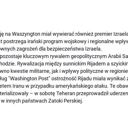
ję na Waszyngton miał wywierać również premier Izrael
at postrzega irański program wojskowy i regionalne wpł
ównych zagrożeń dla bezpieczeństwa Izraela.
 pozostaje kluczowym rywalem geopolitycznym Arabii Sau
odzie. Rywalizacja między sunnickim Rijadem a szyic
wno kwestie militarne, jak i wpływy polityczne w regioni
ug "Washington Post" ostrożność Rijadu miała wynikać
tem Iranu w przypadku amerykańskiego ataku. Te obaw
erializowały – w sobotę Teheran przeprowadził uderzeni
 w innych państwach Zatoki Perskiej.