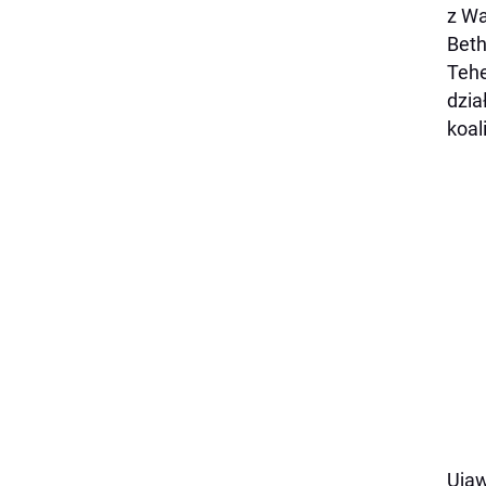
z W
Beth
Tehe
dzia
koal
Ujaw