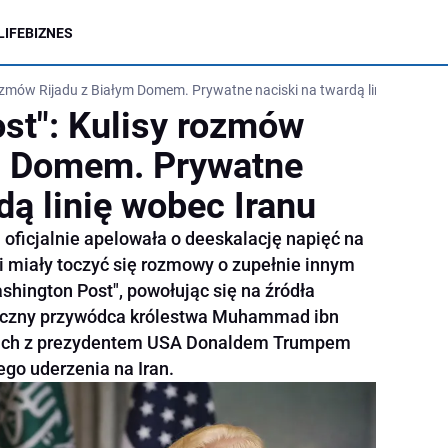
LIFE
BIZNES
ozmów Rijadu z Białym Domem. Prywatne naciski na twardą linię wobec I
st": Kulisy rozmów
ym Domem. Prywatne
dą linię wobec Iranu
 oficjalnie apelowała o deeskalację napięć na
i miały toczyć się rozmowy o zupełnie innym
shington Post", powołując się na źródła
tyczny przywódca królestwa Muhammad ibn
tach z prezydentem USA Donaldem Trumpem
go uderzenia na Iran.