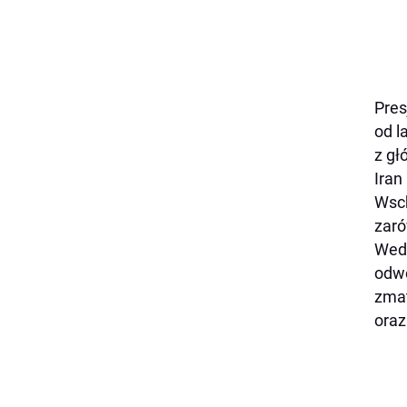
Pres
od l
z gł
Iran
Wsch
zaró
Wedł
odwe
zmat
oraz