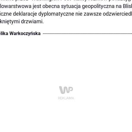
elowarstwowa jest obecna sytuacja geopolityczna na Bli
iczne deklaracje dyplomatyczne nie zawsze odzwierciedlaj
niętymi drzwiami.
lika Warkoczyńska