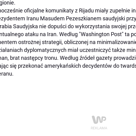
gionie.
ocześnie oficjalne komunikaty z Rijadu miały zupełnie i
ezydentem Iranu Masudem Pezeszkianem saudyjski przy
rabia Saudyjska nie dopuści do wykorzystania swojej prz
tualnego ataku na Iran. Według "Washington Post" ta p
entem ostrożnej strategii, obliczonej na minimalizowani
iałaniach dyplomatycznych miał uczestniczyć także mini
an, brat następcy tronu. Według źródeł gazety prowadz
ając się przekonać amerykańskich decydentów do twar
ranu.