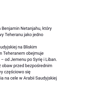
a Benjamin Netanjahu, który
ywy Teheranu jako jedno
dyjskiej na Bliskim
kim Teheranem obejmuje
e – od Jemenu po Syrię i Liban.
 z obaw przed bezpośrednim
y częściowo się
a na cele w Arabii Saudyjskiej