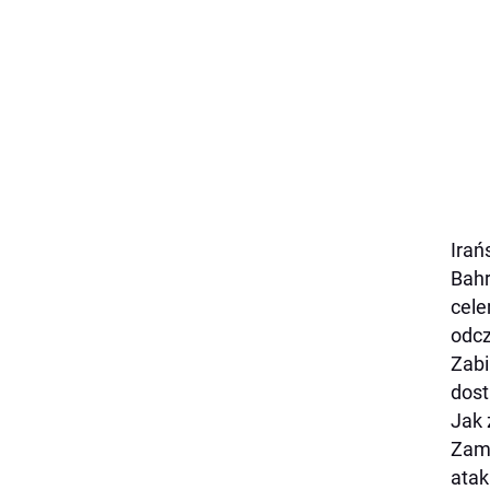
Irań
Bahr
cele
odcz
Zabi
dost
Jak 
Zami
atak