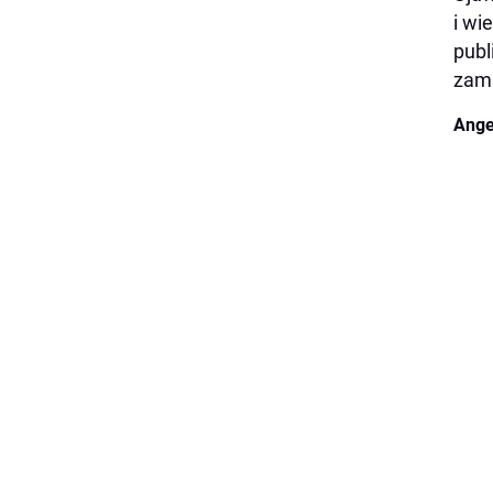
i wi
publ
zamk
Ange