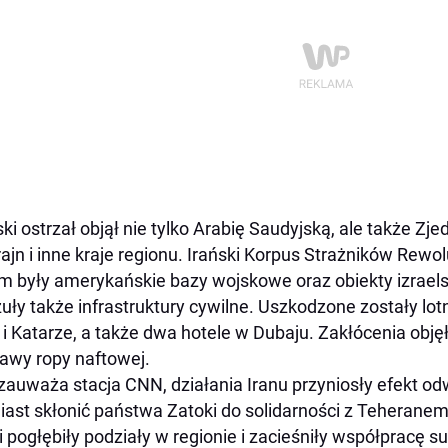
ski ostrzał objął nie tylko Arabię Saudyjską, ale także Z
ajn i inne kraje regionu. Irański Korpus Strażników Rewol
m były amerykańskie bazy wojskowe oraz obiekty izraels
uły także infrastruktury cywilne. Uszkodzone zostały lo
 i Katarze, a także dwa hotele w Dubaju. Zakłócenia objęł
awy ropy naftowej.
zauważa stacja CNN, działania Iranu przyniosły efekt o
ast skłonić państwa Zatoki do solidarności z Teheranem 
i pogłębiły podziały w regionie i zacieśniły współpracę s