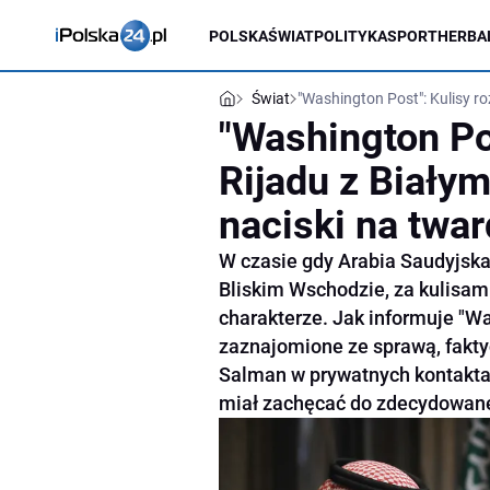
POLSKA
ŚWIAT
POLITYKA
SPORT
HERBA
Świat
"Washington Post": Kulisy r
"Washington Po
Rijadu z Biał
naciski na twar
W czasie gdy Arabia Saudyjska
Bliskim Wschodzie, za kulisam
charakterze. Jak informuje "Wa
zaznajomione ze sprawą, fak
Salman w prywatnych kontak
miał zachęcać do zdecydowane