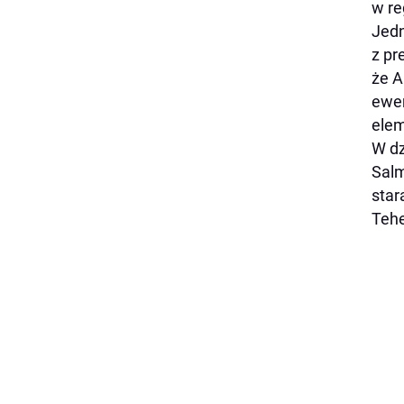
w re
Jedn
z pr
że A
ewen
elem
W dz
Salm
star
Tehe