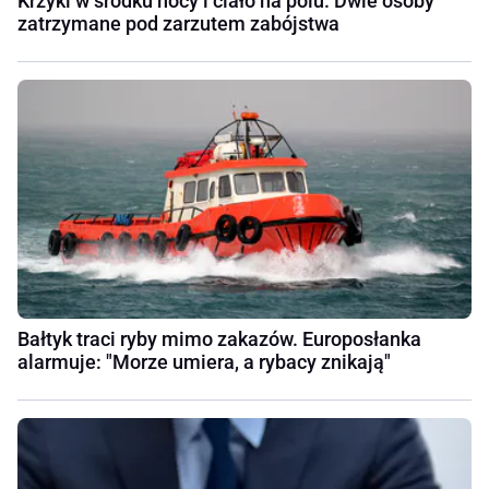
Krzyki w środku nocy i ciało na polu. Dwie osoby
zatrzymane pod zarzutem zabójstwa
Bałtyk traci ryby mimo zakazów. Europosłanka
alarmuje: "Morze umiera, a rybacy znikają"