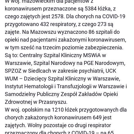
W woj. mazowieckim dla pacjentów z
koronawirusem przeznaczone są 5384 łóżka, z
czego zajętych jest 2578. Dla chorych na COVID-19
przygotowano 432 respiratory, z czego 273 są
zajęte. Na Mazowszu wyznaczono 86 szpitali do
opieki nad pacjentami zakażonymi koronawirusem,
w tym sześć na trzecim poziomie zabezpieczenia.
Są to: Centralny Szpital Kliniczny MSWiA w
Warszawie, Szpital Narodowy na PGE Narodowym,
SPZOZ w Siedlcach w zakresie psychiatrii, UCK
WUM – Dziecięcy Szpital Kliniczny w Warszawie,
Instytut Hematologii i Transfuzjologii w Warszawie i
Samodzielny Publiczny Zespół Zakładów Opieki
Zdrowotnej w Przasnyszu.
W woj. opolskim na 1210 łóżek przygotowanych dla
chorych zakażonych koronawirusem 649 jest
zajętych. Wolny pozostaje co drugi respirator
przeznaczony dla chorych z COVID-19 – na 65