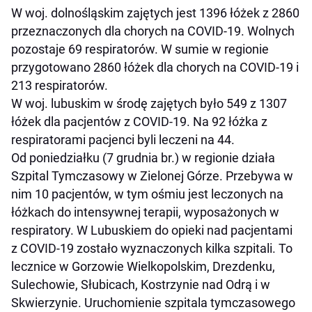
W woj. dolnośląskim zajętych jest 1396 łóżek z 2860
przeznaczonych dla chorych na COVID-19. Wolnych
pozostaje 69 respiratorów. W sumie w regionie
przygotowano 2860 łóżek dla chorych na COVID-19 i
213 respiratorów.
W woj. lubuskim w środę zajętych było 549 z 1307
łóżek dla pacjentów z COVID-19. Na 92 łóżka z
respiratorami pacjenci byli leczeni na 44.
Od poniedziałku (7 grudnia br.) w regionie działa
Szpital Tymczasowy w Zielonej Górze. Przebywa w
nim 10 pacjentów, w tym ośmiu jest leczonych na
łóżkach do intensywnej terapii, wyposażonych w
respiratory. W Lubuskiem do opieki nad pacjentami
z COVID-19 zostało wyznaczonych kilka szpitali. To
lecznice w Gorzowie Wielkopolskim, Drezdenku,
Sulechowie, Słubicach, Kostrzynie nad Odrą i w
Skwierzynie. Uruchomienie szpitala tymczasowego