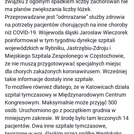
związku z ogólnym spadkiem liczby zachorowań nie
ma planów zwiększania liczby łóżek.
Przeprowadzane jest “odmrażanie” służby zdrowia
na potrzeby pacjentów chorujących na inne choroby
niż COVID-19. Wojewoda śląski Jarosław Wieczorek
poinformował w tym tygodniu dyrekcje szpitali
wojewódzkich w Rybniku, Jastrzębiu-Zdroju i
Miejskiego Szpitala Zespolonego w Częstochowie,
że nie muszą przygotowywać specjalnych miejsc
dla chorych zakażonych koronawirusem. Wcześniej
takie informacje dostały inne szpitale.
To możliwe również dlatego, że w Katowicach działa
szpital tymczasowy w Międzynarodowym Centrum
Kongresowym. Maksymalnie może przyjąć 500
osób. Uruchomiono go z początkiem grudnia w
mniejszym zakresie. W środę było tam leczonych 14
pacjentów. Dwa inne szpitale tymczasowe,
tworzone w woj. śląskim przez spółkę Węglokoks,