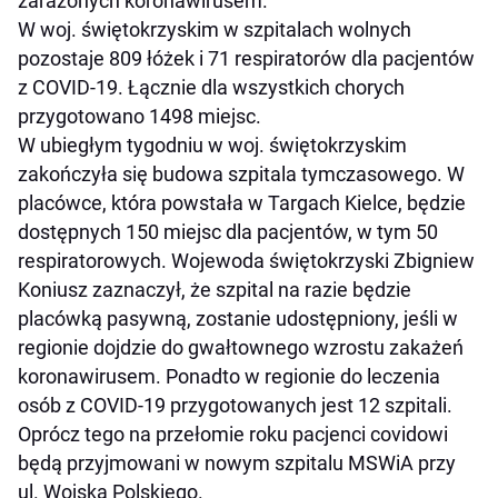
zarażonych koronawirusem.
W woj. świętokrzyskim w szpitalach wolnych
pozostaje 809 łóżek i 71 respiratorów dla pacjentów
z COVID-19. Łącznie dla wszystkich chorych
przygotowano 1498 miejsc.
W ubiegłym tygodniu w woj. świętokrzyskim
zakończyła się budowa szpitala tymczasowego. W
placówce, która powstała w Targach Kielce, będzie
dostępnych 150 miejsc dla pacjentów, w tym 50
respiratorowych. Wojewoda świętokrzyski Zbigniew
Koniusz zaznaczył, że szpital na razie będzie
placówką pasywną, zostanie udostępniony, jeśli w
regionie dojdzie do gwałtownego wzrostu zakażeń
koronawirusem. Ponadto w regionie do leczenia
osób z COVID-19 przygotowanych jest 12 szpitali.
Oprócz tego na przełomie roku pacjenci covidowi
będą przyjmowani w nowym szpitalu MSWiA przy
ul. Wojska Polskiego.