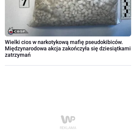
Wielki cios w narkotykową mafię pseudokibiców.
Międzynarodowa akcja zakończyła się dziesiątkami
zatrzymań