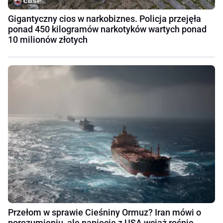
Gigantyczny cios w narkobiznes. Policja przejęła
ponad 450 kilogramów narkotyków wartych ponad
10 milionów złotych
Przełom w sprawie Cieśniny Ormuz? Iran mówi o
porozumieniu, ale napięcie z USA wciąż rośnie