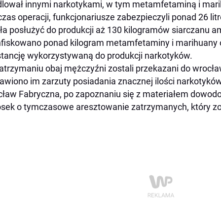
lował innymi narkotykami, w tym metamfetaminą i mar
zas operacji, funkcjonariusze zabezpieczyli ponad 26 lit
a posłużyć do produkcji aż 130 kilogramów siarczanu a
fiskowano ponad kilogram metamfetaminy i marihuany 
tancję wykorzystywaną do produkcji narkotyków.
atrzymaniu obaj mężczyźni zostali przekazani do wrocławsk
awiono im zarzuty posiadania znacznej ilości narkotykó
ław Fabryczna, po zapoznaniu się z materiałem dowod
sek o tymczasowe aresztowanie zatrzymanych, który zo