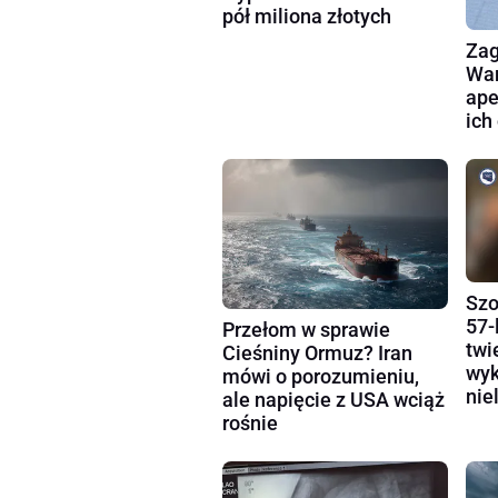
pół miliona złotych
Zag
War
ape
ich
Szo
57-
Przełom w sprawie
twi
Cieśniny Ormuz? Iran
wyk
mówi o porozumieniu,
nie
ale napięcie z USA wciąż
rośnie