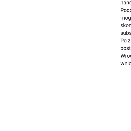
hand
Podc
mogł
skon
subs
Po z
post
Wroc
wnio