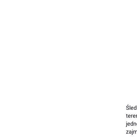
Śled
tere
jedn
zajm