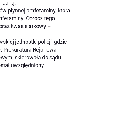
ihuaną.
rów płynnej amfetaminy, która
mfetaminy. Oprócz tego
oraz kwas siarkowy –
iej jednostki policji, gdzie
w. Prokuratura Rejonowa
owym, skierowała do sądu
stał uwzględniony.