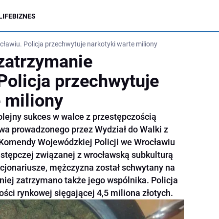
LIFE
BIZNES
ławiu. Policja przechwytuje narkotyki warte miliony
zatrzymanie
Policja przechwytuje
 miliony
olejny sukces w walce z przestępczością
wa prowadzonego przez Wydział do Walki z
Komendy Wojewódzkiej Policji we Wrocławiu
stępczej związanej z wrocławską subkulturą
kcjonariusze, mężczyzna został schwytany na
niej zatrzymano także jego wspólnika. Policja
ości rynkowej sięgającej 4,5 miliona złotych.