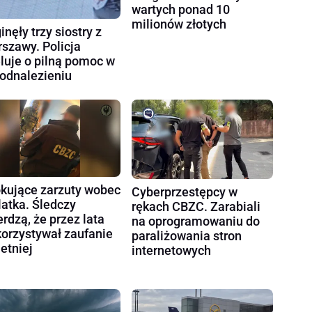
wartych ponad 10
milionów złotych
inęły trzy siostry z
szawy. Policja
luje o pilną pomoc w
 odnalezieniu
kujące zarzuty wobec
Cyberprzestępcy w
latka. Śledczy
rękach CBZC. Zarabiali
erdzą, że przez lata
na oprogramowaniu do
orzystywał zaufanie
paraliżowania stron
letniej
internetowych