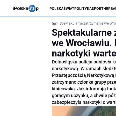
POLSKA
ŚWIAT
POLITYKA
SPORT
HERBA
Spektakularne zatrzymanie we Wroc
Spektakularne 
we Wrocławiu. 
narkotyki warte
Dolnośląska policja odniosła k
narkotykową. W ramach śledzt
Przestępczością Narkotykową 
zatrzymano członka grupy prze
kibicowską. Jak informują fun
gorącym uczynku, a chwilę póź
zabezpieczyła narkotyki o wart