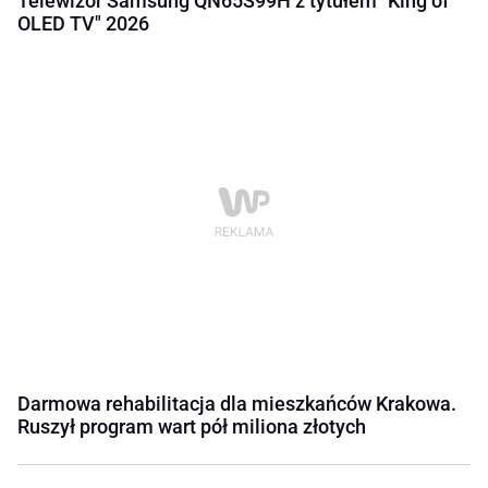
Telewizor Samsung QN65S99H z tytułem "King of
OLED TV" 2026
Darmowa rehabilitacja dla mieszkańców Krakowa.
Ruszył program wart pół miliona złotych