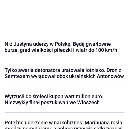
Niż Justyna uderzy w Polskę. Będą gwałtowne
burze, grad wielkości piłeczki i wiatr do 100 km/h
Tylko awaria detonatora uratowała lotnisko. Dron z
Semtexem wylądował obok ukraińskich Antonowów
Wyrzucił do śmieci kupon wart milion euro.
Niezwykły finał poszukiwań we Włoszech
Potężne uderzenie w narkobiznes. Marihuana rosła
między pomidorami, a policja przejęła setki tysięcy