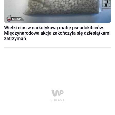
Wielki cios w narkotykową mafię pseudokibiców.
Międzynarodowa akcja zakończyła się dziesiątkami
zatrzymań