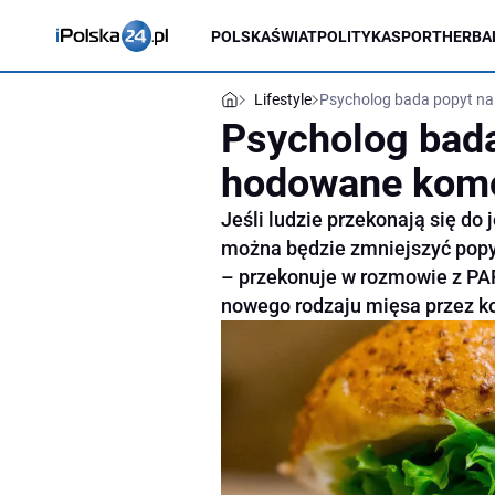
POLSKA
ŚWIAT
POLITYKA
SPORT
HERBA
Lifestyle
Psycholog bada popyt n
Psycholog bada
hodowane kom
Jeśli ludzie przekonają się d
można będzie zmniejszyć popyt 
– przekonuje w rozmowie z PAP
nowego rodzaju mięsa przez 