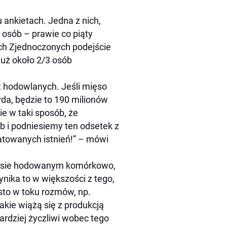
ankietach. Jedna z nich,
. osób – prawie co piąty
ch Zjednoczonych podejście
uż około 2/3 osób
ąt hodowlanych. Jeśli mięso
da, będzie to 190 milionów
e w taki sposób, że
 i podniesiemy ten odsetek z
ratowanych istnień!” – mówi
 mięsie hodowanym komórkowo,
nika to w większości z tego,
sto w toku rozmów, np.
akie wiążą się z produkcją
bardziej życzliwi wobec tego