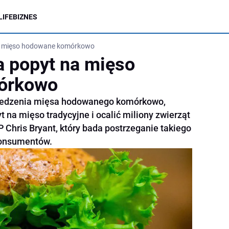
LIFE
BIZNES
a mięso hodowane komórkowo
 popyt na mięso
órkowo
o jedzenia mięsa hodowanego komórkowo,
na mięso tradycyjne i ocalić miliony zwierząt
 Chris Bryant, który bada postrzeganie takiego
konsumentów.