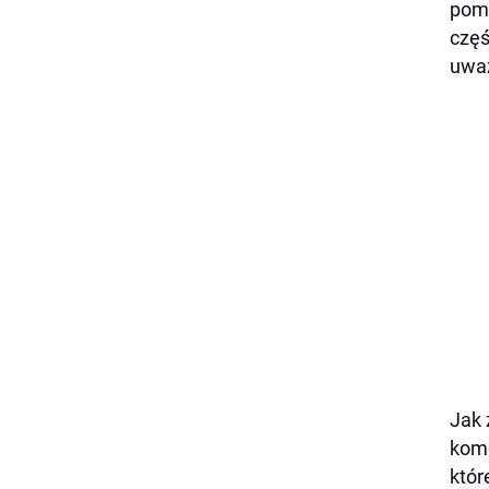
pomy
częś
uważ
Jak 
komó
któr