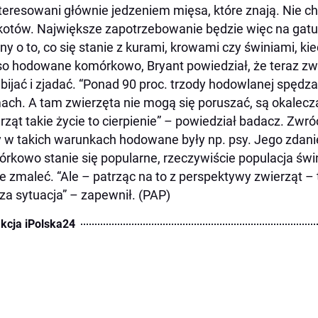
teresowani głównie jedzeniem mięsa, które znają. Nie ch
kotów. Największe zapotrzebowanie będzie więc na gatu
ny o to, co się stanie z kurami, krowami czy świniami, ki
o hodowane komórkowo, Bryant powiedział, że teraz zwie
abijać i zjadać. “Ponad 90 proc. trzody hodowlanej spędza
ach. A tam zwierzęta nie mogą się poruszać, są okalecza
rząt takie życie to cierpienie” – powiedział badacz. Zwró
 w takich warunkach hodowane były np. psy. Jego zdan
rkowo stanie się popularne, rzeczywiście populacja świ
 zmaleć. “Ale – patrząc na to z perspektywy zwierząt – t
za sytuacja” – zapewnił. (PAP)
kcja iPolska24