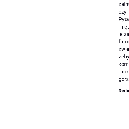
zain
czy 
Pyta
mięs
je z
farm
zwie
żeby
komó
może
gors
Reda