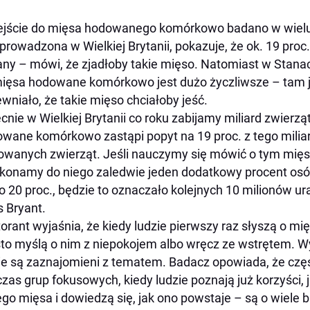
jście do mięsa hodowanego komórkowo badano w wielu 
prowadzona w Wielkiej Brytanii, pokazuje, że ok. 19 proc
ny – mówi, że zjadłoby takie mięso. Natomiast w Stana
ięsa hodowane komórkowo jest dużo życzliwsze – tam j
wniało, że takie mięso chciałoby jeść.
cnie w Wielkiej Brytanii co roku zabijamy miliard zwierz
wane komórkowo zastąpi popyt na 19 proc. z tego miliar
owanych zwierząt. Jeśli nauczymy się mówić o tym mięsi
konamy do niego zaledwie jeden dodatkowy procent osób
o 20 proc., będzie to oznaczało kolejnych 10 milionów u
s Bryant.
orant wyjaśnia, że kiedy ludzie pierwszy raz słyszą o
to myślą o nim z niepokojem albo wręcz ze wstrętem. Wy
ie są zaznajomieni z tematem. Badacz opowiada, że czę
zas grup fokusowych, kiedy ludzie poznają już korzyści, j
ego mięsa i dowiedzą się, jak ono powstaje – są o wiele 