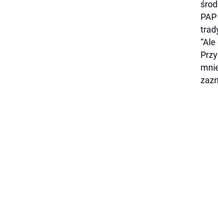
środ
PAP 
trad
“Ale
Przy
mnie
zazn