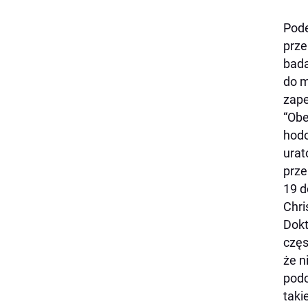
Pode
prze
bada
do m
zape
“Obe
hodo
urat
prze
19 d
Chri
Dokt
częs
że n
podc
taki