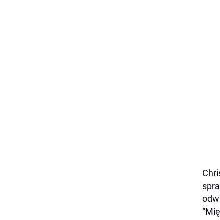
Chri
spra
odwi
“Mię