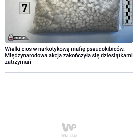
Wielki cios w narkotykową mafię pseudokibiców.
Międzynarodowa akcja zakończyła się dziesiątkami
zatrzymań