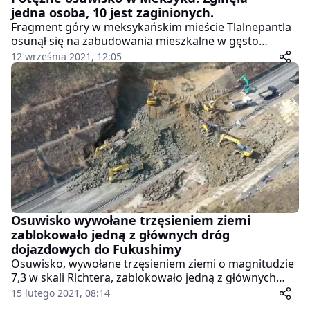
jedna osoba, 10 jest zaginionych.
Fragment góry w meksykańskim mieście Tlalnepantla
osunął się na zabudowania mieszkalne w gęsto
zaludnionej dzielnicy. W wyniku zdarzenia zmarła co
12 września 2021, 12:05
najmniej jedna osoba, a 10 jest zaginionych.
Osuwisko wywołane trzęsieniem ziemi
zablokowało jedną z głównych dróg
dojazdowych do Fukushimy
Osuwisko, wywołane trzęsieniem ziemi o magnitudzie
7,3 w skali Richtera, zablokowało jedną z głównych
dróg dojazdowych do Fukushimy. Gigantyczne korki
15 lutego 2021, 08:14
pomógł rozładować dopiero wysłany na miejsce ciężki