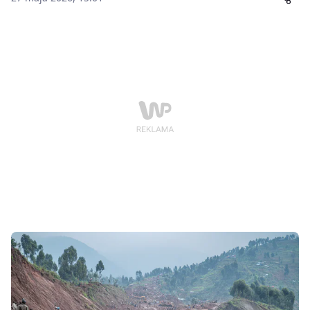
żywych mieszkańców wioski, którzy utknęli tam po
ulewnych deszczach i osuwiskach.