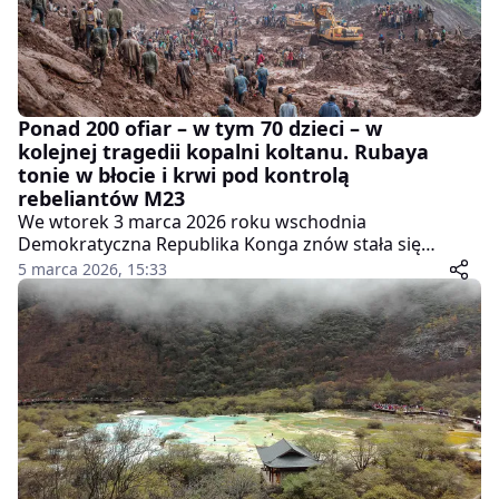
Ponad 200 ofiar – w tym 70 dzieci – w
kolejnej tragedii kopalni koltanu. Rubaya
tonie w błocie i krwi pod kontrolą
rebeliantów M23
We wtorek 3 marca 2026 roku wschodnia
Demokratyczna Republika Konga znów stała się
miejscem masowej tragedii. W Rubaya – największym
5 marca 2026, 15:33
kompleksie wydobywczym koltanu w kraju – po
ulewnych deszczach zeszło potężne osuwisko, które
pogrzebało żywcem setki ludzi w nielegalnych,
ręcznych sztolniach. Rząd w Kinszasie podał wstępny
bilans: ponad 200 zabitych, w tym około 70 dzieci, oraz
wielu rannych ewakuowanych do szpitali w Gomie.