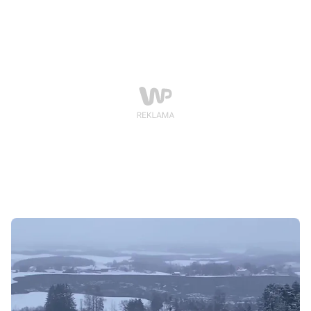
sprzęt, dzięki któremu usunięto z jezdni ziemię i
odłamki skał.