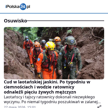
osuwisko
Cud w laotańskiej jaskini. Po tygodniu w
ciemnościach i wodzie ratownicy
odnaleźli pięciu żywych mężczyzn
Laotańscy i tajscy ratownicy dokonali niezwykłego
wyczynu. Po niemal tygodniu poszukiwań w zalanej
jaskini w prowincji Xaysomboun odnaleziono pięciu
27 maja 2026, 15:01