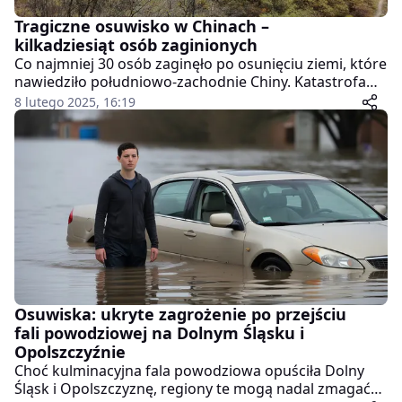
Tragiczne osuwisko w Chinach –
kilkadziesiąt osób zaginionych
Co najmniej 30 osób zaginęło po osunięciu ziemi, które
nawiedziło południowo-zachodnie Chiny. Katastrofa
miała miejsce w wiosce Jinping, położonej w prowincji
8 lutego 2025, 16:19
Syczuan, w poniedziałek o godzinie 11:50 czasu
lokalnego (03:50 GMT). Żywioł pochłonął 10 domów, a
kilku mieszkańców znalazło się pod warstwami ziemi i
gruzu. Służbom ratunkowym udało się uratować dwie
osoby.
Osuwiska: ukryte zagrożenie po przejściu
fali powodziowej na Dolnym Śląsku i
Opolszczyźnie
Choć kulminacyjna fala powodziowa opuściła Dolny
Śląsk i Opolszczyznę, regiony te mogą nadal zmagać