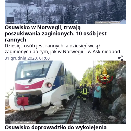
Osuwisko w Norwegii, trwają
poszukiwania zaginionych. 10 osób jest
rannych
Dziesięć osób jest rannych, a dziesięć wciąż
zaginionych po tym, jak w Norwegii – w Ask nieopodal
Oslo – osunęła się ziemia. Część miasteczka zapadła
31 grudnia 2020, 01:00
się, a niektóre domy dosłownie zawisły na krawędzi.
Dziura na 700 metrów długości i 300 m szerokości
pochłonęła 14 budynków jedno- i wielorodzinnych.
Ewakuowano blisko tysiąc mieszkańców.
Osuwisko doprowadziło do wykolejenia