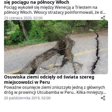
się pociągu na północy Włoch
Pociąg wykoleił się między Wenecją a Triestem na
północy Włoch. Włoscy strażacy poinformowali, że do
zdarzenia doprowadziło osuwisko ziemi, które opadło
23 czerwca 2020, 02:00
na przyjeżdżający skład kolejowy. Na pokładzie
znajdowało się 20 pasażerów, nikomu nic się nie stało.
Osuwiska ziemi odcięły od świata szereg
miejscowości w Peru
Poważne osunięcie ziemi zniszczyło jedną z głównych
dróg w prowincji Utcubamba w Peru.. Kilka mniejszych
miejscowości zostało odciętych od reszty regionu. Nie
20 października 2019, 02:00
ma doniesień o ofiarach, ale trzy domy w pobliżu
osuwiska uległy zniszczeniu i nie nadają się do