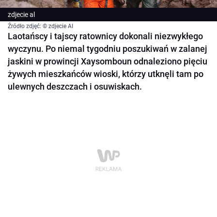
zdjecie al
Źródło zdjęć: © zdjecie AI
Laotańscy i tajscy ratownicy dokonali niezwykłego
wyczynu. Po niemal tygodniu poszukiwań w zalanej
jaskini w prowincji Xaysomboun odnaleziono pięciu
żywych mieszkańców wioski, którzy utknęli tam po
ulewnych deszczach i osuwiskach.