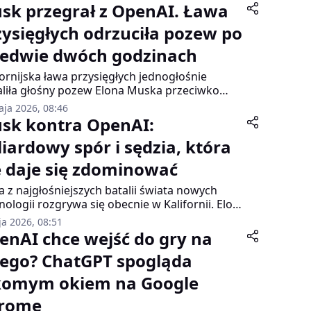
sk przegrał z OpenAI. Ława
zysięgłych odrzuciła pozew po
ledwie dwóch godzinach
fornijska ława przysięgłych jednogłośnie
liła głośny pozew Elona Muska przeciwko
AI i jego szefowi Samowi Altmanowi.
aja 2026, 08:46
ydującym powodem była przedawnienie
sk kontra OpenAI:
czeń – Musk zbyt długo zwlekał ze złożeniem
liardowy spór i sędzia, która
wy.
e daje się zdominować
a z najgłośniejszych batalii świata nowych
nologii rozgrywa się obecnie w Kalifornii. Elon
, jeden z najbogatszych ludzi globu, stanął
ja 2026, 08:51
zeciw OpenAI w procesie wartym nawet 150
enAI chce wejść do gry na
ardów dolarów. Jednak to nie tylko starcie
łego? ChatGPT spogląda
ntów – uwagę przyciąga także osoba
adząca sprawę, sędzia Yvonne Gonzalez
komym okiem na Google
rs, która twardą ręką kieruje przebiegiem
rawy.
rome