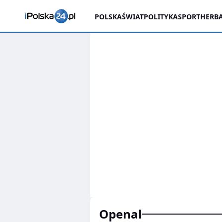
POLSKA
ŚWIAT
POLITYKA
SPORT
HERBA
openal