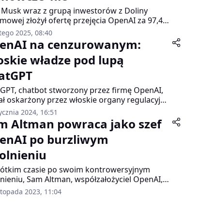
 Musk wraz z grupą inwestorów z Doliny
mowej złożył ofertę przejęcia OpenAI za 97,4
arda dolarów – informuje "Wall Street Journal".
tego 2025, 08:40
ak propozycja spotkała się z natychmiastową
enAI na cenzurowanym:
wą ze strony współzałożyciela firmy, Sama
oskie władze pod lupą
ana, który zasugerował Muskowi, że zamiast
 może wykupić platformę X (dawniej Twittera)
atGPT
,74 miliarda dolarów.
GPT, chatbot stworzony przez firmę OpenAI,
ał oskarżony przez włoskie organy regulacyjne
ruszanie przepisów dotyczących ochrony
ycznia 2024, 16:51
ych osobowych. Dochodzenie
m Altman powraca jako szef
prowadzone przez włoski Urząd Ochrony
enAI po burzliwym
ch (DPA) ujawniło poważne obawy związane z
atnością danych, w tym kwestie związane z
olnieniu
adzeniem informacji osobowych i ochroną
szych użytkowników.
ótkim czasie po swoim kontrowersyjnym
nieniu, Sam Altman, współzałożyciel OpenAI,
ał przywrócony na stanowisko dyrektora
stopada 2023, 11:04
ralnego firmy. OpenAI ogłosiło, że umowa
ada powołanie nowych członków zarządu, co