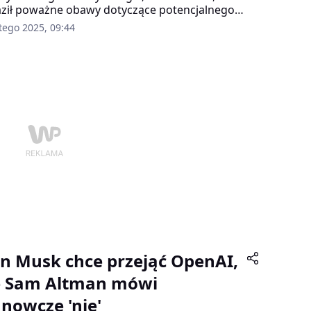
ził poważne obawy dotyczące potencjalnego
rzystania sztucznej inteligencji przez
tego 2025, 09:44
orystów i państwa autorytarne. W rozmowie z
wskazał, że AI może zostać użyta do tworzenia
i biologicznej oraz do działań zagrażających
pieczeństwu międzynarodowemu.
on Musk chce przejąć OpenAI,
e Sam Altman mówi
anowcze 'nie'