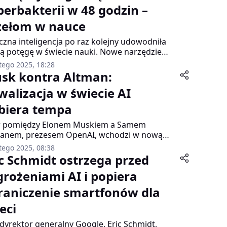
perbakterii w 48 godzin –
zełom w nauce
czna inteligencja po raz kolejny udowodniła
ą potęgę w świecie nauki. Nowe narzędzie
cowane przez Google rozwiązało
tego 2025, 18:28
plikowany problem związany z odpornością
sk kontra Altman:
rbakterii na antybiotyki w ciągu zaledwie
walizacja w świecie AI
h dni – coś, co zajęło naukowcom ponad
dę. Odkrycie to może zrewolucjonizować
biera tempa
jście do badań naukowych oraz walki z
nością bakterii na leki.
r pomiędzy Elonem Muskiem a Samem
manem, prezesem OpenAI, wchodzi w nową
. Zarząd OpenAI oficjalnie odrzucił ofertę
tego 2025, 08:38
jęcia firmy przez Muska i grupę inwestorów,
ic Schmidt ostrzega przed
zy proponowali blisko 100 miliardów dolarów.
grożeniami AI i popiera
 oferta została odrzucona, nie oznacza to
a tej rozgrywki – zdaniem ekspertów, Musk
raniczenie smartfonów dla
 mieć inne cele niż samo przejęcie OpenAI.
eci
 dyrektor generalny Google, Eric Schmidt,