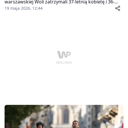
warszawskiej Woli zatrzymali 37-letnią kobietę i 36-
letniego mężczyznę, którzy przechowywali w swoich
19 maja 2026, 12:44
mieszkaniach ogromne ilości różnych narkotyków, w
tym rzadką i wyjątkowo niebezpieczną "różową
kokainę" – Tusi.