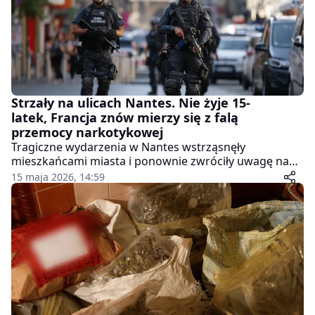
Strzały na ulicach Nantes. Nie żyje 15-
latek, Francja znów mierzy się z falą
przemocy narkotykowej
Tragiczne wydarzenia w Nantes wstrząsnęły
mieszkańcami miasta i ponownie zwróciły uwagę na
narastający problem przemocy związanej z handlem
15 maja 2026, 14:59
narkotykami we France. W wyniku strzelaniny zginął
15-letni chłopiec, a dwóch innych nastolatków zostało
rannych.