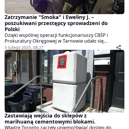
Zatrzymanie "Smoka" i Eweliny J. –
poszukiwani przestępcy sprowadzeni do
Polski
Dzięki wspólnej operacji funkcjonariuszy CBŚP i
Prokuratury Okręgowej w Tarnowie udało się
zatrzymać i sprowadzić do Polski Michała J., ps. "Smok"
5 lutego 2025, 08:27
oraz Ewelinę J. Oboje byli poszukiwani na podstawie
Europejskich Nakazów Aresztowania, Czerwonej Noty
Interpolu oraz listów gończych.
Zastawiają wejścia do sklepów z
marihuaną cementowymi blokami.
Władze Toronto zaczęły uniemożliwiać dostęp do