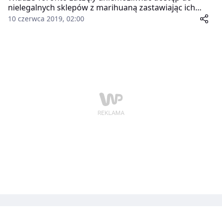
nielegalnych sklepów z marihuaną zastawiając ich
wejścia dużymi cementowymi blokami. Miasto
10 czerwca 2019, 02:00
posłużyło się tą metodą ze względu na lukę prawną,
która uniemożliwia władzom eksmisję jeśli lokal jest
wykorzystywany także jako mieszkanie.