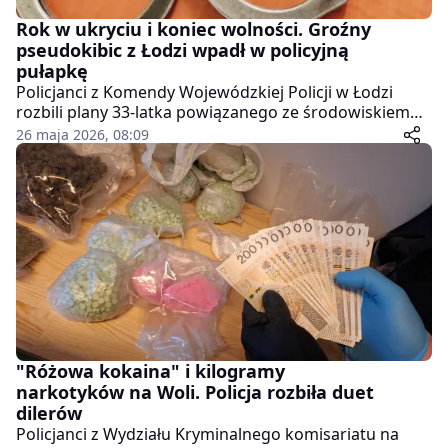
Rok w ukryciu i koniec wolności. Groźny
pseudokibic z Łodzi wpadł w policyjną
pułapkę
Policjanci z Komendy Wojewódzkiej Policji w Łodzi
rozbili plany 33-latka powiązanego ze środowiskiem
pseudokibiców, który od 2025 roku ukrywał się przed
26 maja 2026, 08:09
wymiarem sprawiedliwości.
"Różowa kokaina" i kilogramy
narkotyków na Woli. Policja rozbiła duet
dilerów
Policjanci z Wydziału Kryminalnego komisariatu na