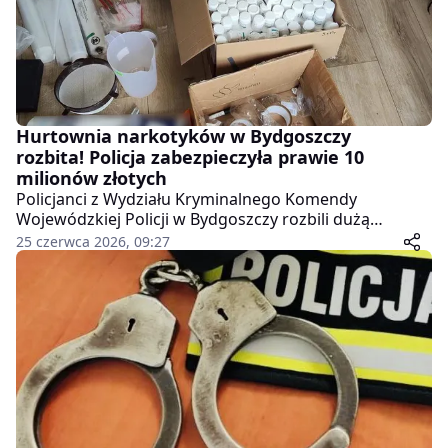
Hurtownia narkotyków w Bydgoszczy
rozbita! Policja zabezpieczyła prawie 10
milionów złotych
Policjanci z Wydziału Kryminalnego Komendy
Wojewódzkiej Policji w Bydgoszczy rozbili dużą
hurtownię narkotyków. W mieszkaniu na jednym z
25 czerwca 2026, 09:27
osiedli zabezpieczyli ogromne ilości środków
odurzających o czarnorynkowej wartości blisko 10
milionów złotych.