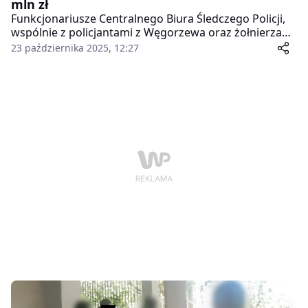
mln zł
Funkcjonariusze Centralnego Biura Śledczego Policji,
wspólnie z policjantami z Węgorzewa oraz żołnierzami
Żandarmerii Wojskowej, przeprowadzili kolejną akcję
23 października 2025, 12:27
wymierzoną w zorganizowaną grupę przestępczą
działającą na terenie Warmii i Mazur. Podczas działań
zatrzymano jednego z liderów gangu oraz
zabezpieczono znaczne ilości narkotyków, gotówkę i
broń palną.