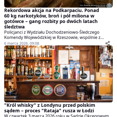
Rekordowa akcja na Podkarpaciu. Ponad
60 kg narkotyków, broń i pół miliona w
gotówce – gang rozbity po dwóch latach
śledztwa
Policjanci z Wydziału Dochodzeniowo-Śledczego
Komendy Wojewódzkiej w Rzeszowie, wspólnie z
funkcjonariuszami CBŚP i Krajowej Administracji
6 marca 2026, 09:08
Skarbowej, zakończyli właśnie jedną z największych
operacji antynarkotykowych na Podkarpaciu w
ostatnich latach. W połowie lutego 2026 roku, podczas
przeszukania posesji w powiecie łańcuckim,
zabezpieczono ponad 60 kilogramów marihuany,
kokainy i haszyszu o czarnorynkowej wartości
przekraczającej 3,2 miliona złotych.
"Król whisky" z Londynu przed polskim
sądem – proces "Rataja" rusza w Łodzi
W czwartek 3 marca 2026 roku w Sądzie Okręgowym