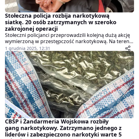
Stołeczna policja rozbija narkotykową
siatkę. 20 osób zatrzymanych w szeroko
zakrojonej operacji
Stołeczni policjanci przeprowadzili kolejną dużą akcję
wymierzoną w przestępczość narkotykową. Na terenie
Warszawy i Mazowsza zatrzymano 20 osób, które
1 grudnia 2025, 12:31
mają odpowiadać za posiadanie, udzielanie oraz
wprowadzanie do obrotu znacznych ilości środków
odurzających. To efekt wielomiesięcznej,
wielowątkowej pracy funkcjonariuszy oraz
prokuratury
CBŚP i Żandarmeria Wojskowa rozbiły
gang narkotykowy. Zatrzymano jednego z
liderów i zabezpieczono narkotyki warte 5