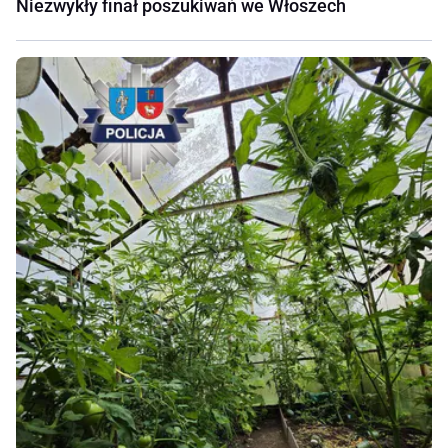
Niezwykły finał poszukiwań we Włoszech