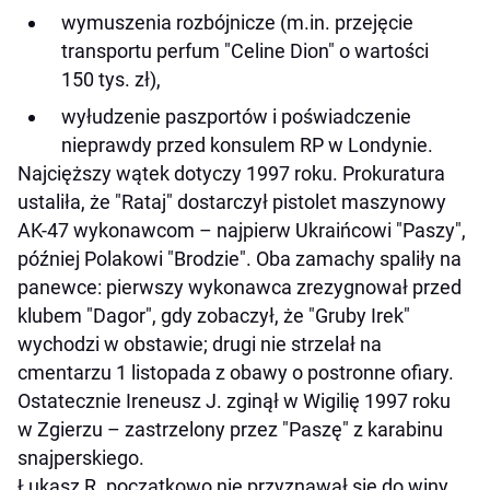
wymuszenia rozbójnicze (m.in. przejęcie
transportu perfum "Celine Dion" o wartości
150 tys. zł),
wyłudzenie paszportów i poświadczenie
nieprawdy przed konsulem RP w Londynie.
Najcięższy wątek dotyczy 1997 roku. Prokuratura
ustaliła, że "Rataj" dostarczył pistolet maszynowy
AK-47 wykonawcom – najpierw Ukraińcowi "Paszy",
później Polakowi "Brodzie". Oba zamachy spaliły na
panewce: pierwszy wykonawca zrezygnował przed
klubem "Dagor", gdy zobaczył, że "Gruby Irek"
wychodzi w obstawie; drugi nie strzelał na
cmentarzu 1 listopada z obawy o postronne ofiary.
Ostatecznie Ireneusz J. zginął w Wigilię 1997 roku
w Zgierzu – zastrzelony przez "Paszę" z karabinu
snajperskiego.
Łukasz R. początkowo nie przyznawał się do winy,