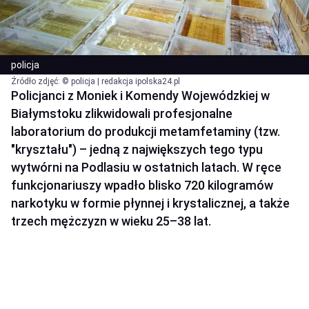
policja
Źródło zdjęć: © policja | redakcja ipolska24.pl
Policjanci z Moniek i Komendy Wojewódzkiej w
Białymstoku zlikwidowali profesjonalne
laboratorium do produkcji metamfetaminy (tzw.
"kryształu") – jedną z największych tego typu
wytwórni na Podlasiu w ostatnich latach. W ręce
funkcjonariuszy wpadło blisko 720 kilogramów
narkotyku w formie płynnej i krystalicznej, a także
trzech mężczyzn w wieku 25–38 lat.