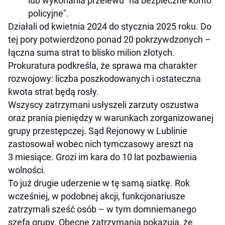
lub wykonania przelewu "na bezpieczne konto
policyjne".
Działali od kwietnia 2024 do stycznia 2025 roku. Do
tej pory potwierdzono ponad 20 pokrzywdzonych –
łączna suma strat to blisko milion złotych.
Prokuratura podkreśla, że sprawa ma charakter
rozwojowy: liczba poszkodowanych i ostateczna
kwota strat będą rosły.
Wszyscy zatrzymani usłyszeli zarzuty oszustwa
oraz prania pieniędzy w warunkach zorganizowanej
grupy przestępczej. Sąd Rejonowy w Lublinie
zastosował wobec nich tymczasowy areszt na
3 miesiące. Grozi im kara do 10 lat pozbawienia
wolności.
To już drugie uderzenie w tę samą siatkę. Rok
wcześniej, w podobnej akcji, funkcjonariusze
zatrzymali sześć osób – w tym domniemanego
szefa grupy. Obecne zatrzymania pokazują, że