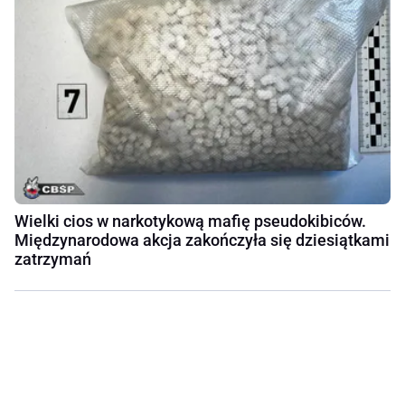
Wielki cios w narkotykową mafię pseudokibiców.
Międzynarodowa akcja zakończyła się dziesiątkami
zatrzymań