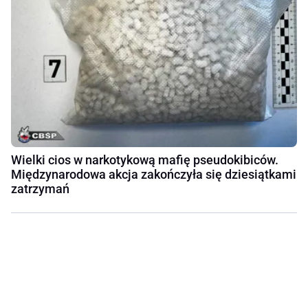
Wielki cios w narkotykową mafię pseudokibiców.
Międzynarodowa akcja zakończyła się dziesiątkami
zatrzymań