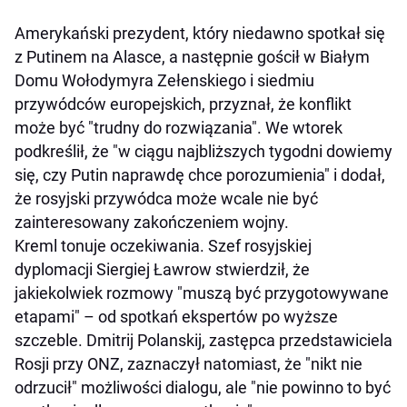
Amerykański prezydent, który niedawno spotkał się
z Putinem na Alasce, a następnie gościł w Białym
Domu Wołodymyra Zełenskiego i siedmiu
przywódców europejskich, przyznał, że konflikt
może być "trudny do rozwiązania". We wtorek
podkreślił, że "w ciągu najbliższych tygodni dowiemy
się, czy Putin naprawdę chce porozumienia" i dodał,
że rosyjski przywódca może wcale nie być
zainteresowany zakończeniem wojny.
Kreml tonuje oczekiwania. Szef rosyjskiej
dyplomacji Siergiej Ławrow stwierdził, że
jakiekolwiek rozmowy "muszą być przygotowywane
etapami" – od spotkań ekspertów po wyższe
szczeble. Dmitrij Polanskij, zastępca przedstawiciela
Rosji przy ONZ, zaznaczył natomiast, że "nikt nie
odrzucił" możliwości dialogu, ale "nie powinno to być