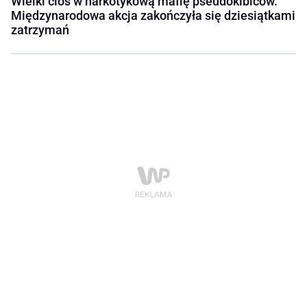
Wielki cios w narkotykową mafię pseudokibiców.
Międzynarodowa akcja zakończyła się dziesiątkami
zatrzymań