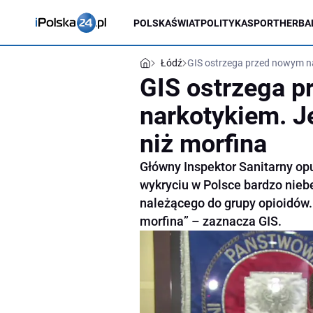
POLSKA
ŚWIAT
POLITYKA
SPORT
HERBA
Łódź
GIS ostrzega przed nowym nar
GIS ostrzega 
narkotykiem. Je
niż morfina
Główny Inspektor Sanitarny opu
wykryciu w Polsce bardzo nieb
należącego do grupy opioidów. 
morfina” – zaznacza GIS.