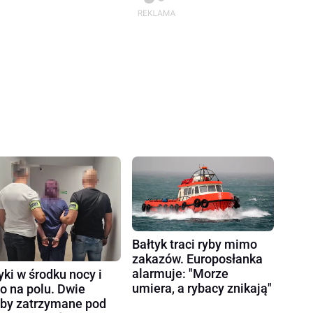
Bałtyk traci ryby mimo
zakazów. Europosłanka
alarmuje: "Morze
yki w środku nocy i
umiera, a rybacy znikają"
ło na polu. Dwie
by zatrzymane pod