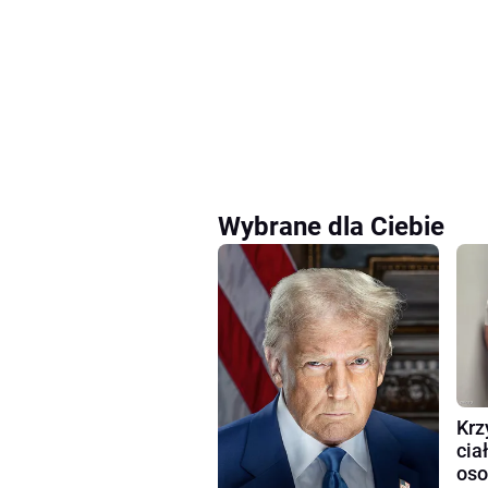
Wybrane dla Ciebie
Krz
cia
oso