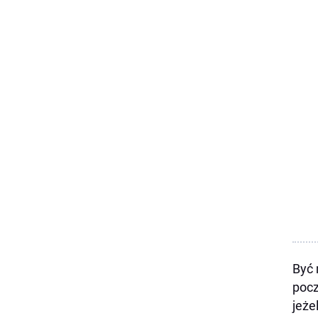
Być 
pocz
jeże