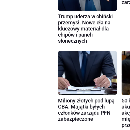
zar
Trump uderza w chiński
przemysł. Nowe cła na
kluczowy materiał dla
chipów i paneli
słonecznych
Miliony złotych pod lupą
50 
CBA. Majątki byłych
aku
członków zarządu PFN
akc
zabezpieczone
mię
prz