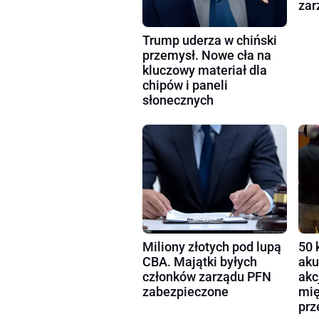
zar
Trump uderza w chiński
przemysł. Nowe cła na
kluczowy materiał dla
chipów i paneli
słonecznych
Miliony złotych pod lupą
50 
CBA. Majątki byłych
aku
członków zarządu PFN
akc
zabezpieczone
mię
prz