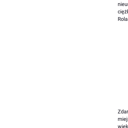
nieu
cięż
Rola
Zdar
miej
więk