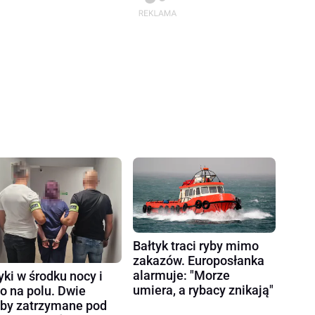
Bałtyk traci ryby mimo
zakazów. Europosłanka
alarmuje: "Morze
yki w środku nocy i
umiera, a rybacy znikają"
ło na polu. Dwie
by zatrzymane pod