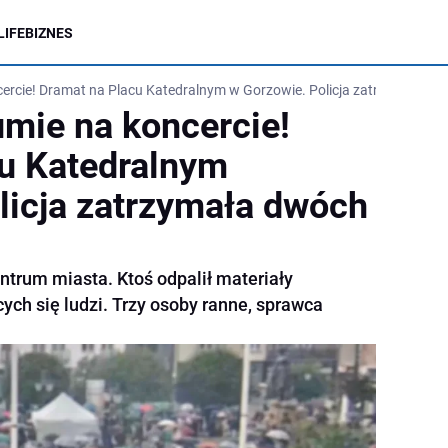
LIFE
BIZNES
ncercie! Dramat na Placu Katedralnym w Gorzowie. Policja zatrzymała 
umie na koncercie!
u Katedralnym
licja zatrzymała dwóch
trum miasta. Ktoś odpalił materiały
ych się ludzi. Trzy osoby ranne, sprawca