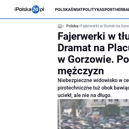
POLSKA
ŚWIAT
POLITYKA
SPORT
HERBA
Polska
Fajerwerki w tłumie na ko
Fajerwerki w tł
Dramat na Plac
w Gorzowie. Po
mężczyzn
Niebezpieczne widowisko w cen
pirotechniczne tuż obok bawiąc
uciekł, ale nie na długo.