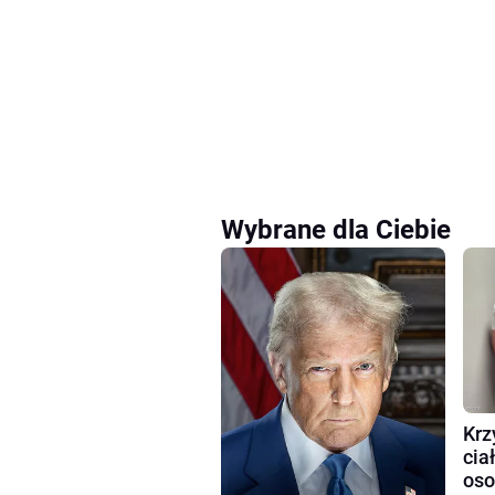
Wybrane dla Ciebie
Krz
cia
oso