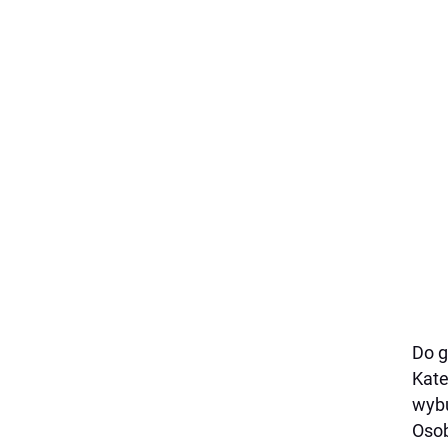
Do g
Kate
wybu
Osob