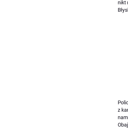
nikt
Błys
Poli
z ka
nami
Obaj