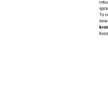
roku
spra
To n
inne
krot
kosz