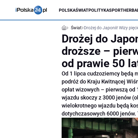
POLSKA
ŚWIAT
POLITYKA
SPORT
HERBA
Świat
Drożej do Japonii! Wizy pię
Drożej do Japon
droższe – pier
od prawie 50 la
Od 1 lipca cudzoziemcy będą mu
podróż do Kraju Kwitnącej Wi
opłat wizowych – pierwszą od 
wjazdu skoczy z 3000 jenów (o
wielokrotnego wjazdu będą ko
dotychczasowych 6000 jenów. T