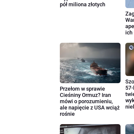
pół miliona złotych
Zag
War
ape
ich
Szo
57-
Przełom w sprawie
twi
Cieśniny Ormuz? Iran
wyk
mówi o porozumieniu,
nie
ale napięcie z USA wciąż
rośnie