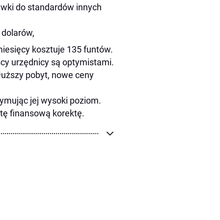
wki do standardów innych
 dolarów,
miesięcy kosztuje 135 funtów.
scy urzędnicy są optymistami.
łuższy pobyt, nowe ceny
zymując jej wysoki poziom.
 tę finansową korektę.