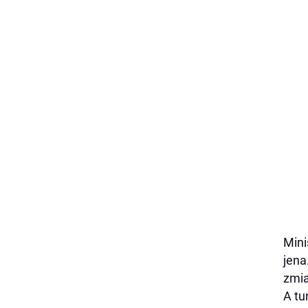
Mini
jena
zmia
A tu