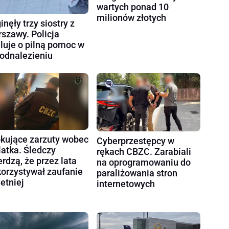
wartych ponad 10
milionów złotych
inęły trzy siostry z
szawy. Policja
luje o pilną pomoc w
 odnalezieniu
kujące zarzuty wobec
Cyberprzestępcy w
latka. Śledczy
rękach CBZC. Zarabiali
erdzą, że przez lata
na oprogramowaniu do
orzystywał zaufanie
paraliżowania stron
letniej
internetowych