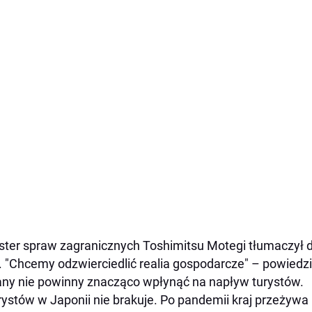
ster spraw zagranicznych Toshimitsu Motegi tłumaczył de
. "Chcemy odzwierciedlić realia gospodarcze" – powiedz
ny nie powinny znacząco wpłynąć na napływ turystów.
rystów w Japonii nie brakuje. Po pandemii kraj przeży