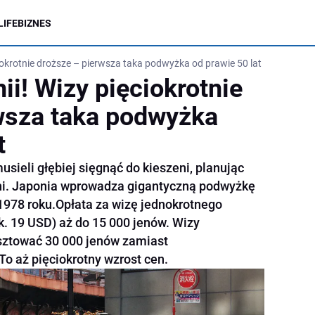
LIFE
BIZNES
ciokrotnie droższe – pierwsza taka podwyżka od prawie 50 lat
ii! Wizy pięciokrotnie
wsza taka podwyżka
t
sieli głębiej sięgnąć do kieszeni, planując
śni. Japonia wprowadza gigantyczną podwyżkę
1978 roku.Opłata za wizę jednokrotnego
k. 19 USD) aż do 15 000 jenów. Wizy
sztować 30 000 jenów zamiast
o aż pięciokrotny wzrost cen.