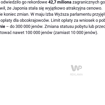
 odwiedziło go rekordowe
42,7 miliona
zagranicznych goś
wił, że Japonia stała się wyjątkowo atrakcyjna cenowo.
ie koniec zmian. W maju Izba Wyższa parlamentu przyj
 opłaty dla obcokrajowców. Limit opłaty za wniosek o po
nie
– do 300 000 jenów. Zmiana statusu pobytu lub przed
tować nawet 100 000 jenów (zamiast 10 000 jenów).