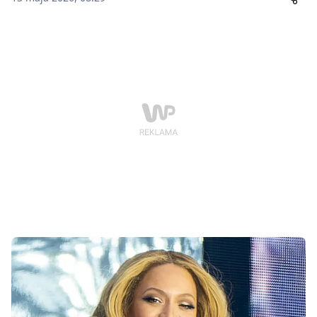
usłyszał wyrok. 41-letni Kelvin Evans został skazany
przez sąd w Atlancie na dwa lata więzienia oraz trzy
lata nadzoru w zawieszeniu.