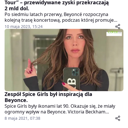
Tour” – przewidywane zyski przekraczają
2 mld dol.
Po siedmiu latach przerwy, Beyoncé rozpoczyna
kolejną trasę koncertową, podczas której promuje
swój najnowszy album „Renaissance”.
10 maja 2023, 15:24
Zespół Spice Girls był inspiracją dla
Beyonce.
Spice Girls były ikonami lat 90. Okazuje się, że miały
ogromny wpływ na Beyonce. Victoria Beckham
opowiedziała o ich spotkaniu. –
8 maja 2021, 07:38