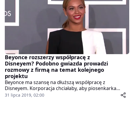
2016 roku.
Beyonce rozszerzy współpracę z
Disneyem? Podobno gwiazda prowadzi
rozmowy z firmą na temat kolejnego
projektu
Beyonce ma szansę na dłuższą współpracę z
Disneyem. Korporacja chciałaby, aby piosenkarka
tworzyła własne filmy pod ich szyldem. Gwiazda
31 lipca 2019, 02:00
zadebiutowała w produkcji „Król Lew”, użyczając głosu
Nali. Wydała również płytę ze ścieżką dźwiękową do
bajki. Na co dzień Beyonce tworzy dla swojej firmy
produkcyjnej „Parkwood Entertainment”. Nie wiadomo
jeszcze, czy podejmie współpracę z Disneyem.