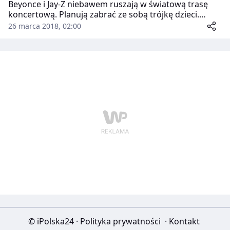
Beyonce i Jay-Z niebawem ruszają w światową trasę
koncertową. Planują zabrać ze sobą trójkę dzieci.
Rodzina nie zamierza jednak rezygnować z luksusów,
26 marca 2018, 02:00
do których jest przyzwyczajona. Beyonce miała
zamówić dla dzieci pozłacane łóżeczka. Zażądała też,
aby przed każdym koncertem czekała na nią
garderoba, w której panuje stała temperatura 25°C
oraz palą się świece o zapachu płatków róży.
© iPolska24
·
Polityka prywatności
·
Kontakt