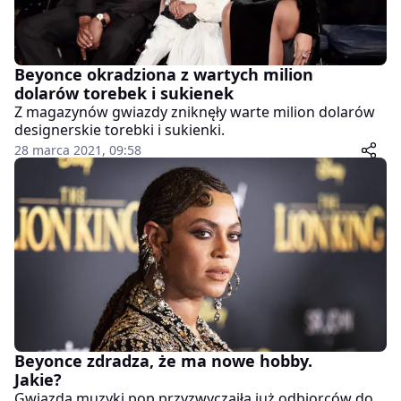
Beyonce okradziona z wartych milion
dolarów torebek i sukienek
Z magazynów gwiazdy zniknęły warte milion dolarów
designerskie torebki i sukienki.
28 marca 2021, 09:58
Beyonce zdradza, że ma nowe hobby.
Jakie?
Gwiazda muzyki pop przyzwyczaiła już odbiorców do