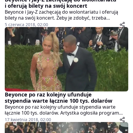
i oferują bilety na swój koncert
Beyonce i Jay-Z zachęcają do wolontariatu i oferują
bilety na swój koncert. Żeby je zdobyć, trzeba
poświęcić czas jednej z dwóch organizacji
5 czerwca 2018, 02:00
charytatywnych. The Prince’s Trust pomaga
pokrzywdzonym przez los młodym ludziom odzyskać
swoje życie. Natomiast Global Citizen została
utworzona w celu położenia kresu skrajnemu ubóstwu
do 2030 roku. Beyonce i Jay-Z wspólnie promują trasę
“On the Run II”, która startuje 6 czerwca w Cardiff.
Koncert w Warszawie na Stadionie Narodowym
zaplanowany jest na 30 czerwca.
Beyonce po raz kolejny ufunduje
stypendia warte łącznie 100 tys. dolarów
Beyonce po raz kolejny ufunduje stypendia warte
łącznie 100 tys. dolarów. Artystka ogłosiła program
Homecoming Scholars na rok akademicki 2018-2019
17 kwietnia 2018, 02:00
realizowany przez jej inicjatywę BeyGOOD. Gwiazda
planuje przekazać pieniądze dla czterech