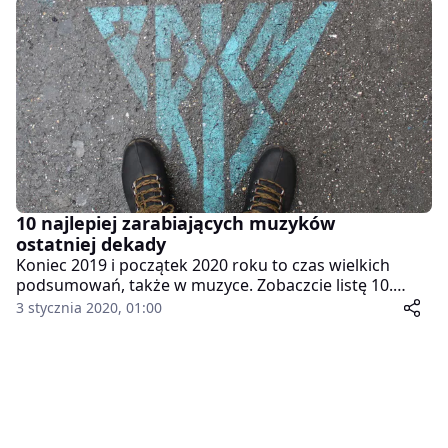
pośrednictwem organizacji BeyGOOD. #IDidMyPart
ma zachęcić społeczność osób czarnoskórych do
dbania o swoje bezpieczeństwo. Organizacja zapewni
1000 testów, masek ochronnych, rękawiczek oraz
witamin i środków czystości. W ramach BeyGOOD
powstał również fundusz dla pracowników służby
zdrowia oraz osób dotkniętych pandemią.
Piosenkarka przekazała na tę inicjatywę 6 mln
dolarów.
10 najlepiej zarabiających muzyków
ostatniej dekady
Koniec 2019 i początek 2020 roku to czas wielkich
podsumowań, także w muzyce. Zobaczcie listę 10.
najlepiej zarabiających muzyków ostatniej dekady i ile
3 stycznia 2020, 01:00
udało im się wypracować. Imponujące?