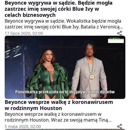
Beyonce wygrywa w sądzie. Będzie mogła
zastrzec imię swojej córki Blue Ivy w
celach biznesowych
Beyonce wygrywa w sądzie. Wokalistka będzie mogła
zastrzec imię swojej córki Blue Ivy. Batalia z Veronicą
Morales, właścicielką firmy eventowej Blue Ivy, trwa już
17 lipca 2020, 02:00
dłuższy czas. Kobieta oskarżała Beyonce o oszustwo i
twierdziła, że nazwy będą zbyt mylące dla jej klientów.
Jej argumenty uciął jednak urząd patentowy. Nie ma
przeciwwskazań, by przyszłe biznesy gwiazdy
nazywały się imieniem jej córki. Pociecha znanej pary
dziś ma już 8 lat.
Beyonce wesprze walkę z koronawirusem
w rodzinnym Houston
Beyonce wesprze walkę z koronawirusem w
rodzinnym Houston. Wraz ze swoją mamą Tiną
Knowles Lawson zorganizowały specjalną inicjatywę za
5 maja 2020, 02:00