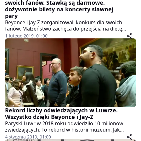
swoich fanów. Stawką są darmowe,
dożywotnie bilety na koncerty sławnej
pary
Beyonce i Jay-Z zorganizowali konkurs dla swoich
fanów. Małżeństwo zachęca do przejścia na dietę
roślinną. Nie trzeba jednak od razu zostać weganinem.
1 lutego 2019, 01:00
Można wprowadzić np. roślinne śniadania, dietę
roślinną w pracy czy bezmięsne poniedziałki. Aby wziąć
udział w losowaniu należy do 22 maja zarejestrować
się w specjalnym programie. Stawką są darmowe,
dożywotnie bilety na koncerty sławnej pary. Niestety
udział w zabawie mogą wziąć pełnoletni obywatele
USA.
Rekord liczby odwiedzających w Luwrze.
Wszystko dzięki Beyonce i Jay-Z
Paryski Luwr w 2018 roku odwiedziło 10 milionów
zwiedzających. To rekord w historii muzeum. Jak
tłumaczą pracownicy instytucji, tak zdumiewający
4 stycznia 2019, 01:00