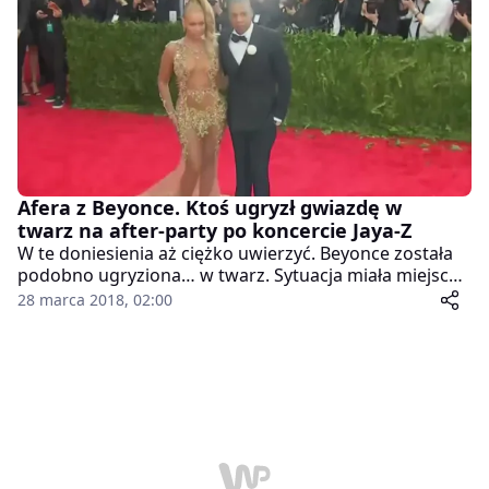
uniwersytetów, które w Stanach zapoczątkowały
program szkolnictwa wyższego dla społeczności
afroamerykańskiej. Stypendium w wysokości 25 tys.
dolarów otrzyma wybrany student z każdej placówki.
Afera z Beyonce. Ktoś ugryzł gwiazdę w
twarz na after-party po koncercie Jaya-Z
W te doniesienia aż ciężko uwierzyć. Beyonce została
podobno ugryziona… w twarz. Sytuacja miała miejsce
na after-party po koncercie Jaya-Z. Świadkiem
28 marca 2018, 02:00
zdarzenia była Tiffany Haddish.