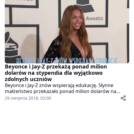
wynik był możliwy m.in. dzięki teledyskowi Beyonce i
Jay-Z.
Beyonce i Jay-Z przekażą ponad milion
dolarów na stypendia dla wyjątkowo
zdolnych uczniów
Beyonce i Jay-Z znów wspierają edukację. Słynne
małżeństwo przekazało ponad milion dolarów na
stypendia. Pieniądze trafią do wyjątkowo zdolnych
29 sierpnia 2018, 02:00
uczniów szkół średnich na dalszą naukę. W sumie
dotację otrzyma 11 osób, każda po 100 tys. dolarów.
Para połączyła siły poprzez swoje organizacje
charytatywne. Artystka realizuje program
Homecoming Scholars na rok akademicki 2018-2019
realizowany przez jej inicjatywę BeyGOOD.