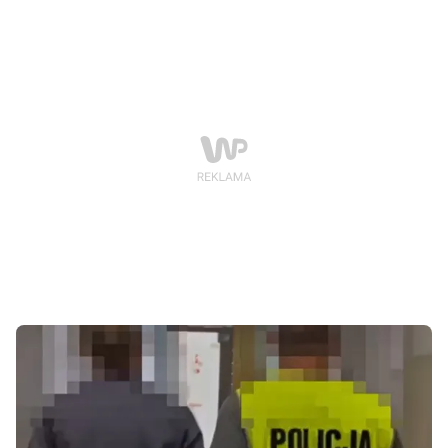
poszukiwania dwóch kobiet, które od lat unikały
odpowiedzialności karnej. Obie były poszukiwane
listami gończymi za liczne oszustwa i włamania, a ich
ofiarami padały osoby z całej Polski.