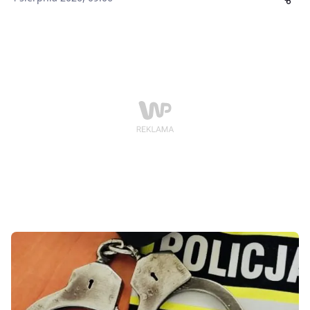
wymiarem sprawiedliwości nie mogą liczyć na
bezkarność. W ciągu jednego dnia zatrzymali dwóch
mężczyzn poszukiwanych listami gończymi, którzy
trafili już do zakładów karnych, gdzie odbędą
zasądzone wyroki.