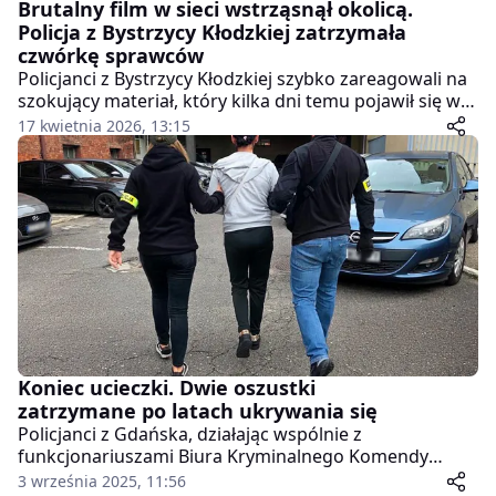
Brutalny film w sieci wstrząsnął okolicą.
Policja z Bystrzycy Kłodzkiej zatrzymała
czwórkę sprawców
Policjanci z Bystrzycy Kłodzkiej szybko zareagowali na
szokujący materiał, który kilka dni temu pojawił się w
internecie. Nagranie pokazuje brutalne i upokarzające
17 kwietnia 2026, 13:15
zachowanie kilku osób wobec młodego mężczyzny.
Funkcjonariusze w ciągu kilkunastu godzin wytypowali
i zatrzymali cztery osoby zamieszane w tę sprawę.
Koniec ucieczki. Dwie oszustki
zatrzymane po latach ukrywania się
Policjanci z Gdańska, działając wspólnie z
funkcjonariuszami Biura Kryminalnego Komendy
Głównej Policji, zakończyli wielomiesięczne
3 września 2025, 11:56