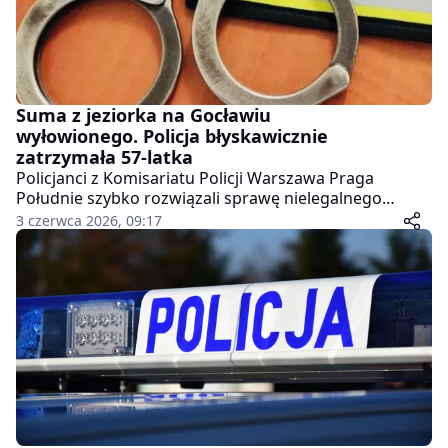
Suma z jeziorka na Gocławiu
wyłowionego. Policja błyskawicznie
zatrzymała 57-latka
Policjanci z Komisariatu Policji Warszawa Praga
Południe szybko rozwiązali sprawę nielegalnego
wyłowienia suma z jeziorka na Gocławiu. Już wczoraj
3 czerwca 2026, 09:17
zatrzymali mężczyznę, który najprawdopodobniej jest
odpowiedzialny za to zdarzenie.