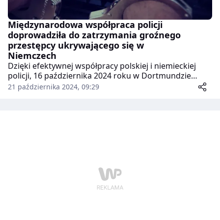
Międzynarodowa współpraca policji
doprowadziła do zatrzymania groźnego
przestępcy ukrywającego się w
Niemczech
Dzięki efektywnej współpracy polskiej i niemieckiej
policji, 16 października 2024 roku w Dortmundzie
zatrzymano Rafała S., groźnego przestępcę
21 października 2024, 09:29
poszukiwanego Europejskim Nakazem Aresztowania.