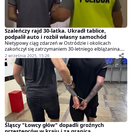
Szaleńczy rajd 30-latka. Ukradł tablice,
podpalił auto i rozbił własny samochód
Nietypowy ciąg zdarzeń w Ostródzie i okolicach
zakończył się zatrzymaniem 30-letniego elblążanina.
Mężczyzna odpowie przed sądem za kradzież,
2 września 2025, 15:26
podpalenie i posiadanie narkotyków.
Śląscy "Łowcy głów" dopadli groźnych
przestępców w kraju i za granicą.