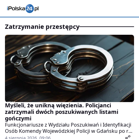
zatrzymanie przestępcy
Myśleli, że unikną więzienia. Policjanci
zatrzymali dwóch poszukiwanych listami
gończymi
Funkcjonariusze z Wydziału Poszukiwań i Identyfikacji
Osób Komendy Wojewódzkiej Policji w Gdańsku po raz
kolejny udowodnili, że osoby ukrywające się przed
4 sierpnia 2026, 09:06