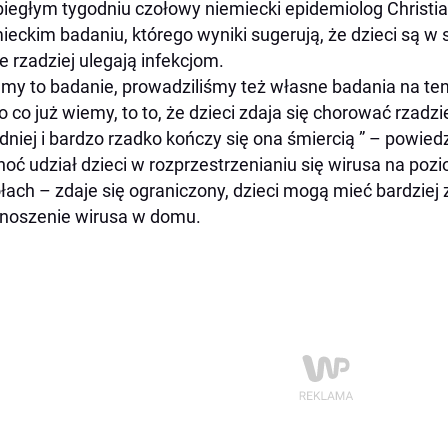
iegłym tygodniu czołowy niemiecki epidemiolog Christi
ieckim badaniu, którego wyniki sugerują, że dzieci są w 
 rzadziej ulegają infekcjom.
my to badanie, prowadziliśmy też własne badania na te
to co już wiemy, to to, że dzieci zdaja się chorować rzadz
dniej i bardzo rzadko kończy się ona śmiercią ” – powied
hoć udział dzieci w rozprzestrzenianiu się wirusa na poz
łach – zdaje się ograniczony, dzieci mogą mieć bardzie
noszenie wirusa w domu.