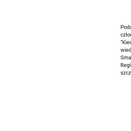
Podc
czło
“Kie
wied
Sma
Regi
szcz