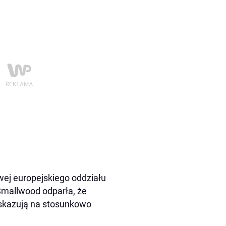
ej europejskiego oddziału
Smallwood odparła, że
skazują na stosunkowo