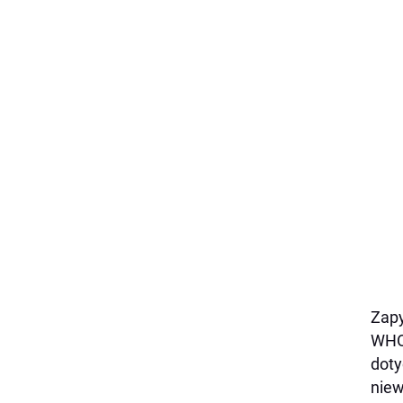
Zapy
WHO 
doty
niew