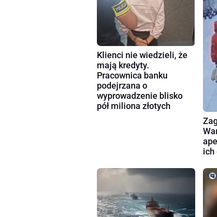
Klienci nie wiedzieli, że
mają kredyty.
Pracownica banku
podejrzana o
wyprowadzenie blisko
pół miliona złotych
Zag
War
ape
ich