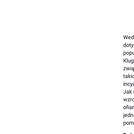
Wedł
doty
popu
Klug
zwią
taki
incy
Jak 
wzro
ofia
jedn
pomo