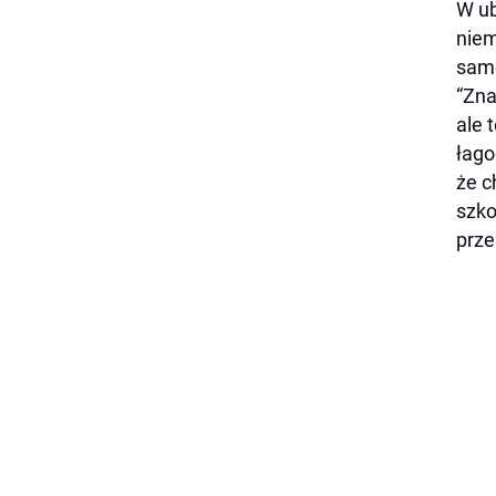
W ub
niem
same
“Zna
ale 
łago
że c
szko
prze