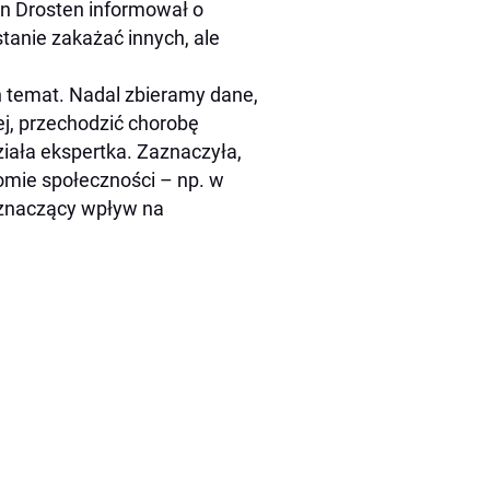
an Drosten informował o
stanie zakażać innych, ale
n temat. Nadal zbieramy dane,
iej, przechodzić chorobę
ziała ekspertka. Zaznaczyła,
iomie społeczności – np. w
j znaczący wpływ na