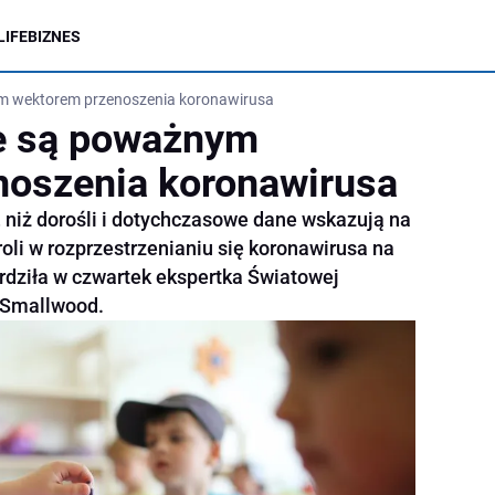
LIFE
BIZNES
ym wektorem przenoszenia koronawirusa
ie są poważnym
noszenia koronawirusa
j, niż dorośli i dotychczasowe dane wskazują na
roli w rozprzestrzenianiu się koronawirusa na
rdziła w czwartek ekspertka Światowej
 Smallwood.