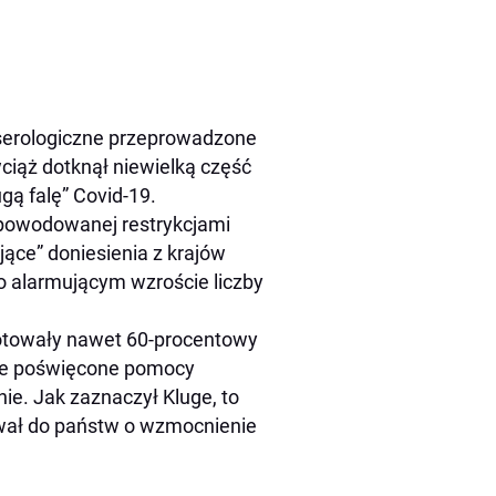
serologiczne przeprowadzone
ciąż dotknął niewielką część
ugą falę” Covid-19.
powodowanej restrykcjami
ące” doniesienia z krajów
a o alarmującym wzroście liczby
notowały nawet 60-procentowy
nie poświęcone pomocy
ie. Jak zaznaczył Kluge, to
wał do państw o wzmocnienie