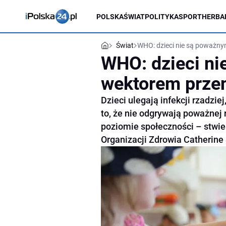
POLSKA
ŚWIAT
POLITYKA
SPORT
HERBA
Świat
WHO: dzieci nie są poważn
WHO: dzieci n
wektorem prze
Dzieci ulegają infekcji rzadzie
to, że nie odgrywają poważnej 
poziomie społeczności – stwie
Organizacji Zdrowia Catherine