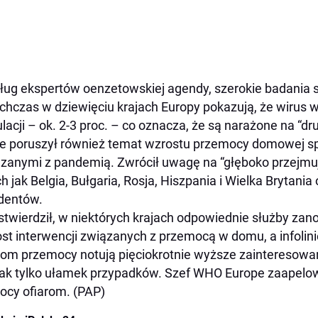
ug ekspertów oenzetowskiej agendy, szerokie badania 
chczas w dziewięciu krajach Europy pokazują, że wirus w
lacji – ok. 2-3 proc. – co oznacza, że są narażone na “dr
e poruszył również temat wzrostu przemocy domowej s
zanymi z pandemią. Zwrócił uwagę na “głęboko przejmuj
ch jak Belgia, Bułgaria, Rosja, Hiszpania i Wielka Brytani
dentów.
stwierdził, w niektórych krajach odpowiednie służby za
st interwencji związanych z przemocą w domu, a infoli
rom przemocy notują pięciokrotnie wyższe zainteresowan
ak tylko ułamek przypadków. Szef WHO Europe zaapelo
cy ofiarom. (PAP)